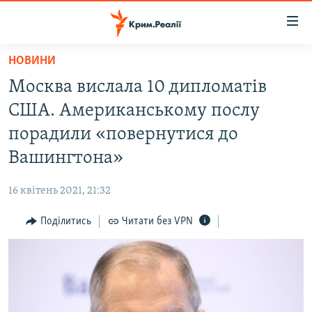
Доступність
посилання
Перейти
НОВИНИ
до
НОВИНИ
Москва вислала 10 дипломатів
основного
ВОДА.КРИМ
матеріалу
США. Американському послу
ВІДЕО ТА ФОТО
Перейти
порадили «повернутися до
до
ПОЛІТИКА
Вашингтона»
основної
БЛОГИ
навігації
16 квітень 2021, 21:32
Перейти
ПОГЛЯД
до
Поділитись
Читати без VPN
ІНТЕРВ'Ю
пошуку
ВСЕ ЗА ДЕНЬ
СПЕЦПРОЕКТИ
ЯК ОБІЙТИ БЛОКУВАННЯ
ДЕПОРТАЦІЯ