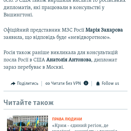
осіб. З США також вирішили вислати 10 російських
дипломатів, які працювали в консульстві у
Вашингтоні.
Офіційний представник МЗС Росії
Марія Захарова
заявила, що відповідь буде «невідворотною».
Росія також раніше викликала для консультацій
посла Росії в США
Анатолія Антонова
, дипломат
зараз перебуває в Москві.
Поділитись
Читати без VPN
Follow us
Читайте також
ПРАВА ЛЮДИНИ
«Крим – єдиний регіон, де