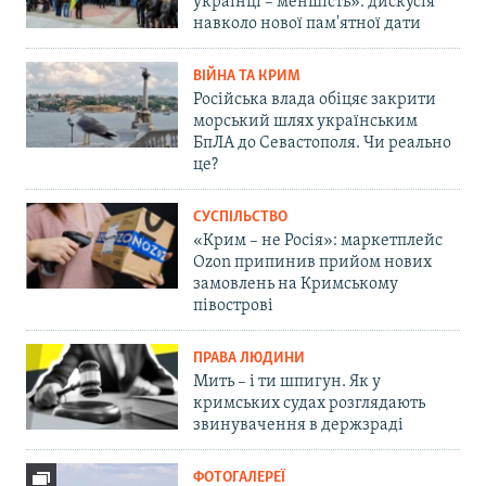
українці – меншість»: дискусія
навколо нової пам'ятної дати
ВІЙНА ТА КРИМ
Російська влада обіцяє закрити
морський шлях українським
БпЛА до Севастополя. Чи реально
це?
СУСПІЛЬСТВО
«Крим – не Росія»: маркетплейс
Ozon припинив прийом нових
замовлень на Кримському
півострові
ПРАВА ЛЮДИНИ
Мить – і ти шпигун. Як у
кримських судах розглядають
звинувачення в держзраді
ФОТОГАЛЕРЕЇ