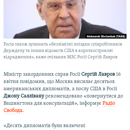
ВІДЕОУРОКИ «ELIFBE»
Русский
СВІДЧЕННЯ ОКУПАЦІЇ
Qırımtatar
УКРАЇНСЬКА ПРОБЛЕМА КРИМУ
ДОЛУЧАЙСЯ!
ІНФОГРАФІКА
Росія також зупинить «безлімітні поїздки співробітників
Держдепу та інших відомств США в короткострокові
відрядження», каже очільник МЗС Росії Сергій Лавров
Усі сайти RFE/RL
Міністр закордонних справ Росії
Сергій Лавров
16
квітня повідомив, що Москва висилає десятьох
американських дипломатів, а послу США в Росії
Джону Саллівану
рекомендовано «повернутися до
Вашингтона для консультацій», інформує
Радіо
Свобода.
«Десять дипломатів були включені