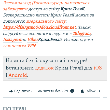
Роскомнагляд (Роскомнадзор) намагається
заблокувати
доступ до сайту
Крим.Реалії
.
Безперешкодно читати Крим.Реалії можна за
допомогою
дзеркального сайту
:
https://dfs0qrmo00d6u.cloudfront.net
. Також
слідкуйте за основними подіями в
Telegram
,
Instagram
та
Viber
Крим.Реалії
. Рекомендуємо
встановити
VPN
.
Новини без блокування і цензури!
Встановити
додаток
Крим.Реалії для
iOS
і
Android
.
Поділитись
Читати без VPN
Follow us
ПО ТЕМІ