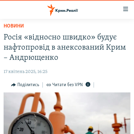
Доступність
посилання
Перейти
НОВИНИ
до
НОВИНИ
Росія «відносно швидко» будує
основного
ВОДА.КРИМ
матеріалу
нафтопровід в анексований Крим
ВІДЕО ТА ФОТО
Перейти
– Андрющенко
до
ПОЛІТИКА
основної
17 квітень 2025, 16:25
БЛОГИ
навігації
Перейти
Поділитись
Читати без VPN
ПОГЛЯД
до
ІНТЕРВ'Ю
пошуку
ВСЕ ЗА ДЕНЬ
СПЕЦПРОЕКТИ
ЯК ОБІЙТИ БЛОКУВАННЯ
ДЕПОРТАЦІЯ