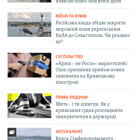
навколо нової пам'ятної дати
ВІЙНА ТА КРИМ
Російська влада обіцяє закрити
морський шлях українським
БпЛА до Севастополя. Чи реально
це?
СУСПІЛЬСТВО
«Крим – не Росія»: маркетплейс
Ozon припинив прийом нових
замовлень на Кримському
півострові
ПРАВА ЛЮДИНИ
Мить – і ти шпигун. Як у
кримських судах розглядають
звинувачення в держзраді
ФОТОГАЛЕРЕЇ
Краса Сімферопольського