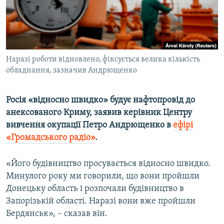
ВІДЕОУРОКИ «ELIFBE»
Русский
СВІДЧЕННЯ ОКУПАЦІЇ
Qırımtatar
УКРАЇНСЬКА ПРОБЛЕМА КРИМУ
Наразі роботи відновлено, фіксується велика кількість
ДОЛУЧАЙСЯ!
ІНФОГРАФІКА
обладнання, зазначив Андрющенко
Росія «відносно швидко» будує нафтопровід до
Усі сайти RFE/RL
анексованого Криму, заявив керівник Центру
вивчення окупації Петро Андрющенко в
ефірі
«Громадського радіо»
.
«Його будівництво просувається відносно швидко.
Минулого року ми говорили, що вони пройшли
Донецьку область і розпочали будівництво в
Запорізькій області. Наразі вони вже пройшли
Бердянськ», – сказав він.