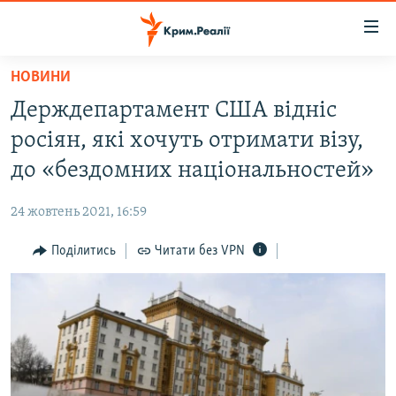
Доступність
посилання
Перейти
НОВИНИ
до
НОВИНИ
Держдепартамент США відніс
основного
ВОДА.КРИМ
матеріалу
росіян, які хочуть отримати візу,
ВІДЕО ТА ФОТО
Перейти
до «бездомних національностей»
до
ПОЛІТИКА
основної
24 жовтень 2021, 16:59
БЛОГИ
навігації
Перейти
Поділитись
Читати без VPN
ПОГЛЯД
до
ІНТЕРВ'Ю
пошуку
ВСЕ ЗА ДЕНЬ
СПЕЦПРОЕКТИ
ЯК ОБІЙТИ БЛОКУВАННЯ
ДЕПОРТАЦІЯ