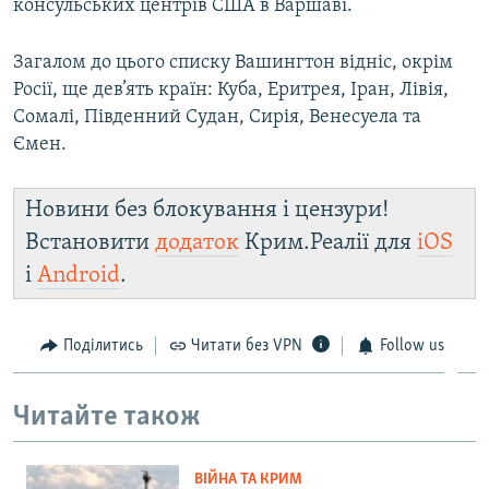
консульських центрів США в Варшаві.
Загалом до цього списку Вашингтон відніс, окрім
Росії, ще дев’ять країн: Куба, Еритрея, Іран, Лівія,
Сомалі, Південний Судан, Сирія, Венесуела та
Ємен.
Новини без блокування і цензури!
Встановити
додаток
Крим.Реалії для
iOS
і
Android
.
Поділитись
Читати без VPN
Follow us
Читайте також
ВІЙНА ТА КРИМ