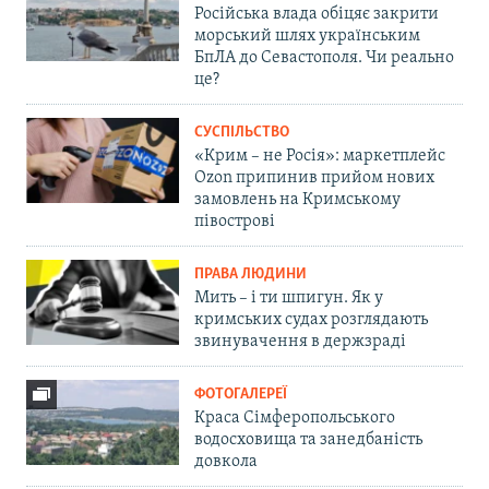
Російська влада обіцяє закрити
морський шлях українським
БпЛА до Севастополя. Чи реально
це?
СУСПІЛЬСТВО
«Крим – не Росія»: маркетплейс
Ozon припинив прийом нових
замовлень на Кримському
півострові
ПРАВА ЛЮДИНИ
Мить – і ти шпигун. Як у
кримських судах розглядають
звинувачення в держзраді
ФОТОГАЛЕРЕЇ
Краса Сімферопольського
водосховища та занедбаність
довкола