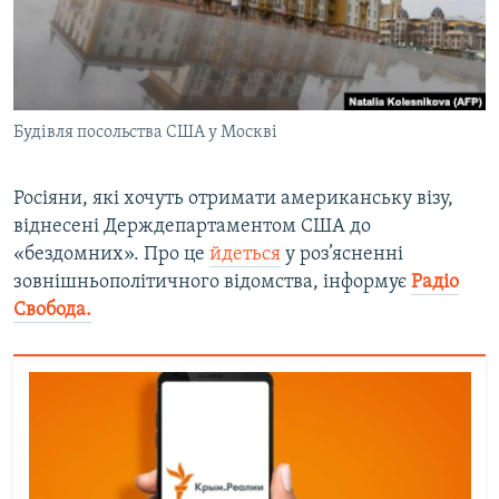
ВІДЕОУРОКИ «ELIFBE»
Русский
СВІДЧЕННЯ ОКУПАЦІЇ
Qırımtatar
УКРАЇНСЬКА ПРОБЛЕМА КРИМУ
Будівля посольства США у Москві
ДОЛУЧАЙСЯ!
ІНФОГРАФІКА
Росіяни, які хочуть отримати американську візу,
віднесені Держдепартаментом США до
Усі сайти RFE/RL
«бездомних». Про це
йдеться
у роз’ясненні
зовнішньополітичного відомства, інформує
Радіо
Свобода.