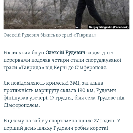
ВІДЕОУРОКИ «ELIFBE»
Русский
СВІДЧЕННЯ ОКУПАЦІЇ
Qırımtatar
УКРАЇНСЬКА ПРОБЛЕМА КРИМУ
Олексій Рудевич біжить по трасі «Таврида»
ДОЛУЧАЙСЯ!
ІНФОГРАФІКА
Російський бігун
Олексій Рудевич
за два дні з
перервами подолав чотири етапи споруджуваної
Усі сайти RFE/RL
траси «Таврида» від Керчі до Сімферополя.
Як повідомляють кримські ЗМІ, загальна
протяжність маршруту склала 190 км, Рудевич
фінішував увечері, 17 грудня, біля села Трудове під
Сімферополем.
В цілому на забіг у спортсмена пішло 27 годин. У
перший день шляху Рудевич робив короткі