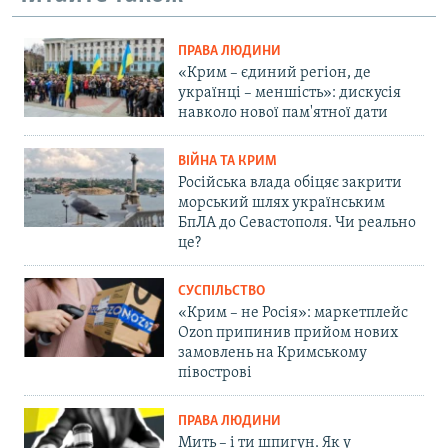
ПРАВА ЛЮДИНИ
«Крим – єдиний регіон, де
українці – меншість»: дискусія
навколо нової пам'ятної дати
ВІЙНА ТА КРИМ
Російська влада обіцяє закрити
морський шлях українським
БпЛА до Севастополя. Чи реально
це?
СУСПІЛЬСТВО
«Крим – не Росія»: маркетплейс
Ozon припинив прийом нових
замовлень на Кримському
півострові
ПРАВА ЛЮДИНИ
Мить – і ти шпигун. Як у