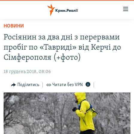
Доступність
посилання
Перейти
НОВИНИ
до
НОВИНИ
Росіянин за два дні з перервами
основного
ВОДА.КРИМ
матеріалу
пробіг по «Тавриді» від Керчі до
ВІДЕО ТА ФОТО
Перейти
Сімферополя (+фото)
до
ПОЛІТИКА
основної
18 грудень 2018, 08:06
БЛОГИ
навігації
Перейти
Поділитись
Читати без VPN
ПОГЛЯД
до
ІНТЕРВ'Ю
пошуку
ВСЕ ЗА ДЕНЬ
СПЕЦПРОЕКТИ
ЯК ОБІЙТИ БЛОКУВАННЯ
ДЕПОРТАЦІЯ