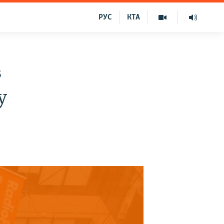
РУС
КТА
в
у