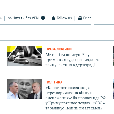
ь
Читати без VPN
Follow us
Print
ПРАВА ЛЮДИНИ
Мить – і ти шпигун. Як у
кримських судах розглядають
звинувачення в держзраді
ПОЛІТИКА
«Короткострокова акція
перетворилася на війну на
виснаження»: Як пропаганда РФ
у Криму пояснює невдачі «СВО»
та залякує «мінними атаками»