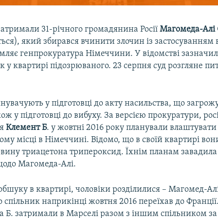
затримали 31-річного громадянина Росії
Магомеда-Алі 
ься), який збирався вчинити злочин із застосуванням 
омляє генпрокуратура Німеччини. У відомстві зазначи
 у квартирі підозрюваного. 23 серпня суд розгляне пи
нувачують у підготовці до акту насильства, що загрож
кож у підготовці до вибуху. За версією прокуратури, рос
’я
Клемент Б
. у жовтні 2016 року планували влаштувати
му місці в Німеччині. Відомо, що в своїй квартирі вон
овину триацетона трипероксид. Їхнім планам завадил
 щодо Магомеда-Алі.
бшуку в квартирі, чоловіки розділилися – Магомед-Ал
го спільник наприкінці жовтня 2016 переїхав до Франції.
 Б. затримали в Марселі разом з іншим спільником за