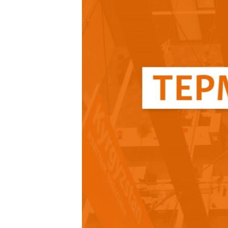
ВІДЕОУРОКИ «ELIFBE»
СВІДЧЕННЯ ОКУПАЦІЇ
УКРАЇНСЬКА ПРОБЛЕМА КРИМУ
ІНФОГРАФІКА