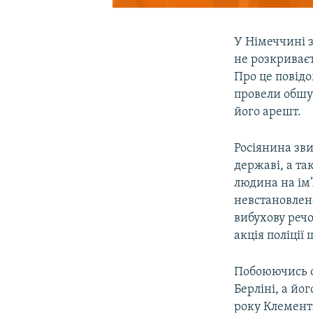
У Німеччині 
не розкриваєт
Про це повід
провели обшук
його арешт.
Росіянина зви
державі, а та
людина на ім
невстановлено
вибухову реч
акція поліції
Побоюючись о
Берліні, а йо
року Клемента