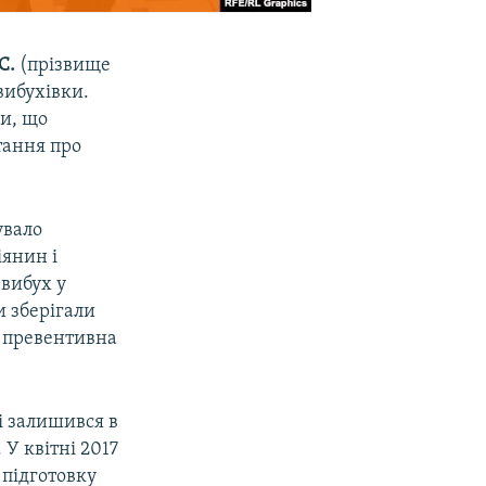
С.
(прізвище
вибухівки.
ли, що
тання про
увало
іянин і
 вибух у
и зберігали
а превентивна
і залишився в
 У квітні 2017
 підготовку