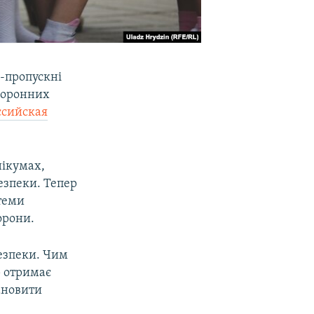
о-пропускні
хоронних
ссийская
нікумах,
безпеки. Тепер
теми
орони.
безпеки. Чим
р отримає
тановити