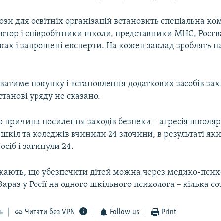
зи для освітніх організацій встановить спеціальна комі
ктор і співробітники школи, представники МНС, Росгвар
ках і запрошені експерти. На кожен заклад зроблять п
ватиме покупку і встановлення додаткових засобів захи
станові уряду не сказано.
о причина посилення заходів безпеки – агресія школярі
 шкіл та коледжів вчинили 24 злочини, в результаті я
осіб і загинули 24.
жають, що убезпечити дітей можна через медико-псих
Зараз у Росії на одного шкільного психолога – кілька со
ь
Читати без VPN
Follow us
Print