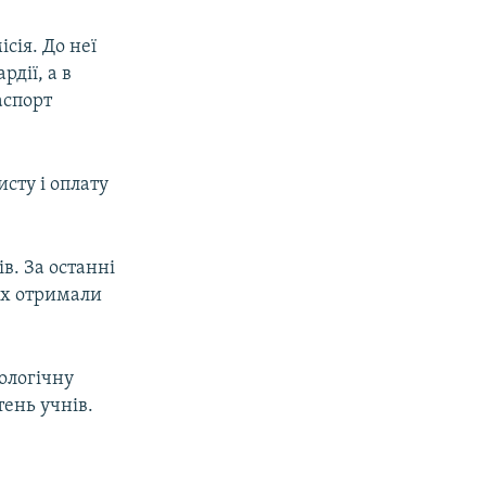
сія. До неї
дії, а в
аспорт
сту і оплату
в. За останні
ких отримали
ологічну
тень учнів.