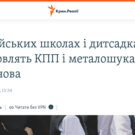
ійських школах і дитсадк
овлять КПП і металошука
нова
 13:34
ь
Читати без VPN