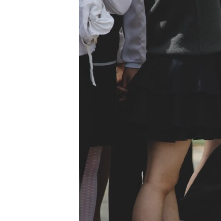
ВІДЕОУРОКИ «ELIFBE»
СВІДЧЕННЯ ОКУПАЦІЇ
УКРАЇНСЬКА ПРОБЛЕМА КРИМУ
ІНФОГРАФІКА