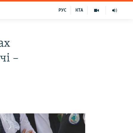
РУС
КТА
ах
чі –