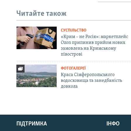
Читайте також
СУСПІЛЬСТВО
«Крим – не Росія»: маркетплейс
Ozon припинив прийом нових
замовлень на Кримському
півострові
ФОТОГАЛЕРЕЇ
Краса Сімферопольського
водосховища та занедбаність
довкола
Русский
ПІДТРИМКА
ІНФО
Qırımtatar