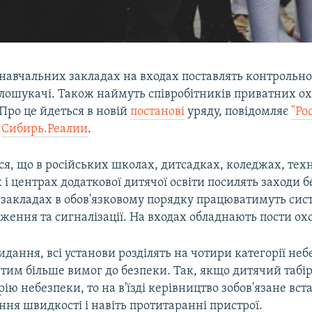
 навчальних закладах на входах поставлять контрольн
алошукачі. Також наймуть співробітників приватних о
Про це йдеться в новій
постанові
уряду, повідомляє
"Ро
е
Сибирь.Реалии
.
я, що в російських школах, дитсадках, коледжах, тех
х і центрах додаткової дитячої освіти посилять заходи 
 закладах в обов'язковому порядку працюватимуть сис
ження та сигналізації. На входах обладнають пости ох
идання, всі установи розділять на чотири категорії не
тим більше вимог до безпеки. Так, якщо дитячий табі
ію небезпеки, то на в'їзді керівництво зобов'язане вс
ня швидкості і навіть протитаранні пристрої.