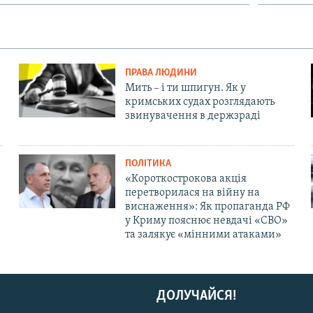
ПРАВА ЛЮДИНИ
Мить – і ти шпигун. Як у
кримських судах розглядають
звинувачення в держзраді
ПОЛІТИКА
«Короткострокова акція
перетворилася на війну на
виснаження»: Як пропаганда РФ
у Криму пояснює невдачі «СВО»
та залякує «мінними атаками»
ДОЛУЧАЙСЯ!