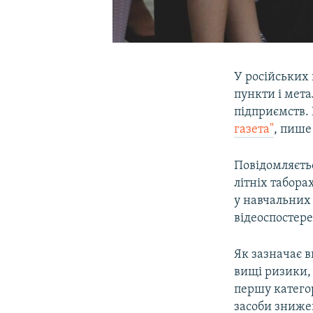
У російських
пункти і мет
підприємств. 
газета"
, пиш
Повідомляєтьс
літніх табора
у навчальних
відеоспостере
Як зазначає в
вищі ризики, 
першу категор
засоби знижен