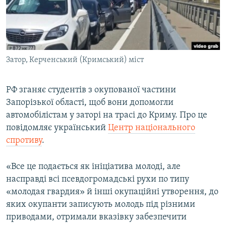
ВІДЕОУРОКИ «ELIFBE»
Русский
СВІДЧЕННЯ ОКУПАЦІЇ
Qırımtatar
УКРАЇНСЬКА ПРОБЛЕМА КРИМУ
Затор, Керченський (Кримський) міст
ДОЛУЧАЙСЯ!
ІНФОГРАФІКА
РФ зганяє студентів з окупованої частини
Запорізької області, щоб вони допомогли
Усі сайти RFE/RL
автомобілістам у заторі на трасі до Криму. Про це
повідомляє український
Центр національного
спротиву
.
«Все це подається як ініціатива молоді, але
насправді всі псевдогромадські рухи по типу
«молодая гвардия» й інші окупаційні утворення, до
яких окупанти записують молодь під різними
приводами, отримали вказівку забезпечити