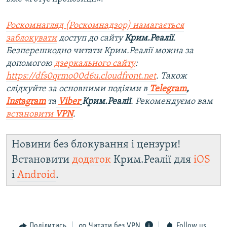
Роскомнагляд (Роскомнадзор) намагається
заблокувати
доступ до сайту
Крим.Реалії
.
Безперешкодно читати Крим.Реалії можна за
допомогою
дзеркального сайту
:
https://dfs0qrmo00d6u.cloudfront.net
. Також
слідкуйте за основними подіями в
Telegram
,
Instagram
та
Viber
Крим.Реалії
. Рекомендуємо вам
встановити
VPN
.
Новини без блокування і цензури!
Встановити
додаток
Крим.Реалії для
iOS
і
Android
.
Поділитись
Читати без VPN
Follow us