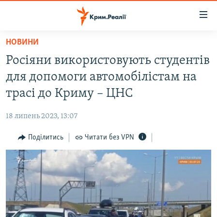
Доступність
посилання
Перейти
НОВИНИ
до
НОВИНИ
Росіяни використовують студентів
основного
ВОДА.КРИМ
матеріалу
для допомоги автомобілістам на
ВІДЕО ТА ФОТО
Перейти
трасі до Криму – ЦНС
до
ПОЛІТИКА
основної
18 липень 2023, 13:07
БЛОГИ
навігації
Перейти
Поділитись
Читати без VPN
ПОГЛЯД
до
ІНТЕРВ'Ю
пошуку
ВСЕ ЗА ДЕНЬ
СПЕЦПРОЕКТИ
ЯК ОБІЙТИ БЛОКУВАННЯ
ДЕПОРТАЦІЯ