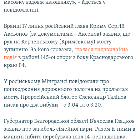
масовку вздовж автошляху», – йдеться у
повідомленні.
Вранці 17 липня російський глава Криму Сергій
Аксьонов (за документами – Аксенов) заявив, що
рух на Керченському (Кримському) мосту
зупинено. За його словами,
сталася надзвичайна
подія
в районі 145-ої опори з боку Краснодарського
краю РФ.
У російському Мінтрансі повідомили про
пошкодження дорожнього полотна на прольотах
мосту. Проросійський блогер Олександр Таліпов
писав про два вибухи – о 3:04 та о 3:20.
Губернатор Бєлгородської області В'ячеслав Гладков
заявив про загибель сімейної пари. Разом із ними в
машині нібито перебувала їхня 14-річна донька.