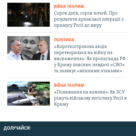
ВІЙНА ТА КРИМ
Сорок днів, сорок ночей. Про
результати кримської операції з
примусу Росії до миру
ПОЛІТИКА
«Короткострокова акція
перетворилася на війну на
виснаження»: Як пропаганда РФ
у Криму пояснює невдачі «СВО»
та залякує «мінними атаками»
ВІЙНА ТА КРИМ
«Полювання на колони». Як ЗСУ
ріжуть військову логістику Росії в
Криму
ДОЛУЧАЙСЯ!