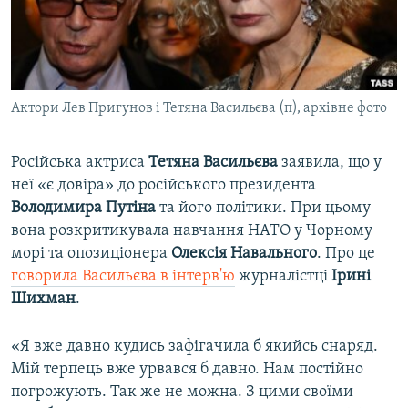
ВІДЕОУРОКИ «ELIFBE»
Русский
СВІДЧЕННЯ ОКУПАЦІЇ
Qırımtatar
УКРАЇНСЬКА ПРОБЛЕМА КРИМУ
Актори Лев Пригунов і Тетяна Васильєва (п), архівне фото
ДОЛУЧАЙСЯ!
ІНФОГРАФІКА
Російська актриса
Тетяна Васильєва
заявила, що у
неї «є довіра» до російського президента
Усі сайти RFE/RL
Володимира Путіна
та його політики. При цьому
вона розкритикувала навчання НАТО у Чорному
морі та опозиціонера
Олексія Навального
. Про це
говорила Васильєва в інтерв'ю
журналістці
Ірині
Шихман
.
«Я вже давно кудись зафігачила б якийсь снаряд.
Мій терпець вже урвався б давно. Нам постійно
погрожують. Так же не можна. З цими своїми