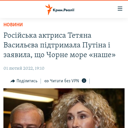
Доступність
посилання
Перейти
НОВИНИ
до
НОВИНИ
Російська актриса Тетяна
основного
ВОДА.КРИМ
матеріалу
Васильєва підтримала Путіна і
ВІДЕО ТА ФОТО
Перейти
заявила, що Чорне море «наше»
до
ПОЛІТИКА
основної
01 лютий 2022, 19:10
БЛОГИ
навігації
Перейти
Поділитись
Читати без VPN
ПОГЛЯД
до
ІНТЕРВ'Ю
пошуку
ВСЕ ЗА ДЕНЬ
СПЕЦПРОЕКТИ
ЯК ОБІЙТИ БЛОКУВАННЯ
ДЕПОРТАЦІЯ