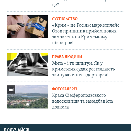
це?
СУСПІЛЬСТВО
«Крим – не Росія»: маркетплейс
Ozon припинив прийом нових
замовлень на Кримському
півострові
ПРАВА ЛЮДИНИ
Мить – і ти шпигун. Як у
кримських судах розглядають
звинувачення в держзраді
ФОТОГАЛЕРЕЇ
Краса Сімферопольського
водосховища та занедбаність
довкола
ДОЛУЧАЙСЯ!