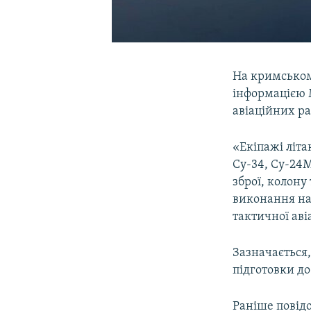
На кримському
інформацією 
авіаційних ра
«Екіпажі літа
Су-34, Су-24
зброї, колону
виконання нав
тактичної аві
Зазначається,
підготовки д
Раніше повід