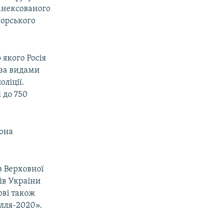
анексованого
морського
 якого Росія
 за видами
оліції.
 до 750
вона
в Верховної
ів України
ові також
лля-2020».