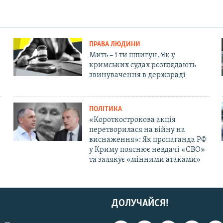
ПРАВА ЛЮДИНИ
Мить – і ти шпигун. Як у
кримських судах розглядають
звинувачення в держзраді
ПОЛІТИКА
«Короткострокова акція
перетворилася на війну на
виснаження»: Як пропаганда РФ
у Криму пояснює невдачі «СВО»
та залякує «мінними атаками»
ДОЛУЧАЙСЯ!