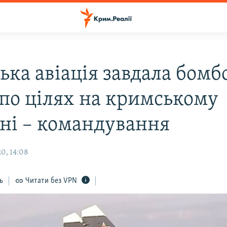
ька авіація завдала бомб
 по цілях на кримському
оні – командування
0, 14:08
ь
Читати без VPN