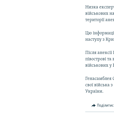
Низка експерт
військових на
території ане
Цю інформаці
наступу з Кр
Після анексії
півострові та
військових у
Генасамблея О
свої війська 
України.
Поділитис