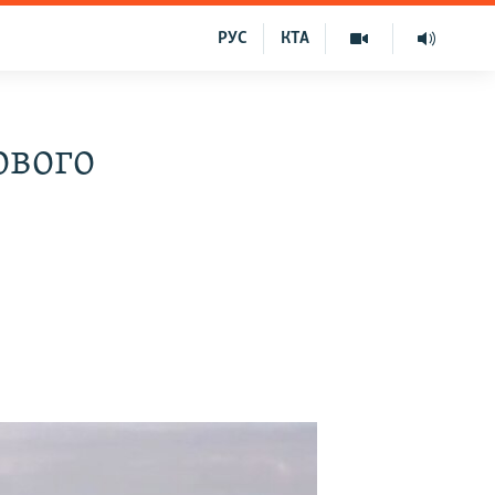
РУС
КТА
ового