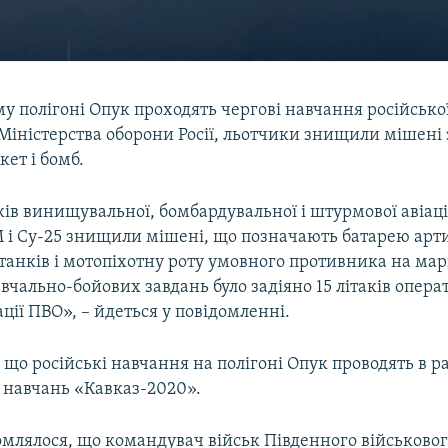
 полігоні Опук проходять чергові навчання російської 
Міністерства оборони Росії, льотчики знищили мішені
кет і бомб.
ків винищувальної, бомбардувальної і штурмової авіац
М і Су-25 знищили мішені, що позначають батарею арт
 танків і мотопіхотну роту умовного противника на мар
чально-бойових завдань було задіяно 15 літаків опера
ації ПВО», – йдеться у повідомленні.
 що російські навчання на полігоні Опук проводять в 
о навчань «Кавказ-2020».
омлялося, що командувач військ Південного військовог