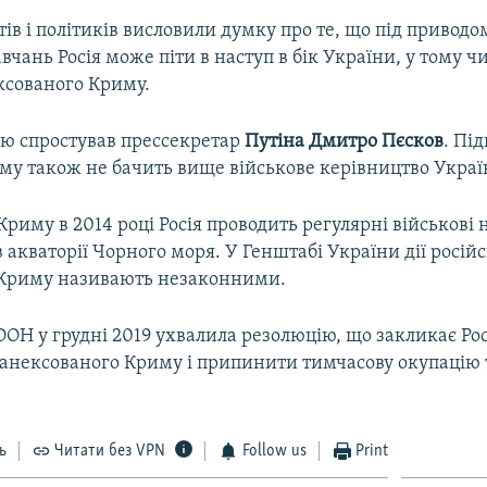
ів і політиків висловили думку про те, що під привод
вчань Росія може піти в наступ в бік України, у тому чи
ксованого Криму.
ю спростував прессекретар
Путіна Дмитро Пєсков
. Пі
иму також не бачить вище військове керівництво Украї
 Криму в 2014 році Росія проводить регулярні військові
 в акваторії Чорного моря. У Генштабі України дії росій
 Криму називають незаконними.
ОН у грудні 2019 ухвалила резолюцію, що закликає Ро
з анексованого Криму і припинити тимчасову окупацію 
ь
Читати без VPN
Follow us
Print