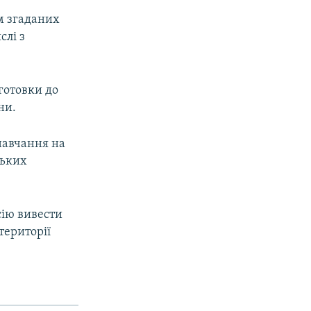
ом згаданих
слі з
дготовки до
ни.
 навчання на
ських
сію вивести
території