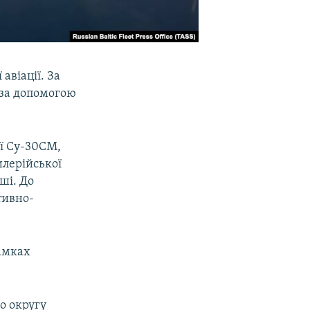
авіації. За
 за допомогою
ії Су-30СМ,
илерійської
ші. До
тивно-
рамках
о округу