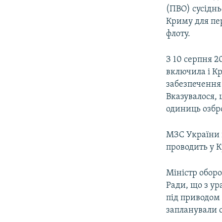
(ПВО) сусіднь
Криму для пер
флоту.
З 10 серпня 2
включила і Кр
забезпечення 
Вказувалося, 
одиниць озбро
МЗС України в
проводить у К
Міністр обор
Ради, що з у
під приводом 
запланували 