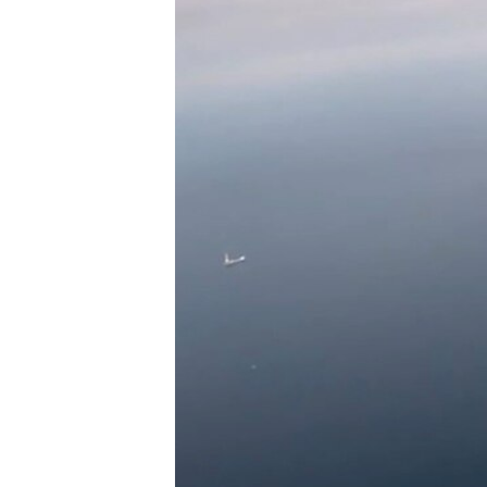
ВІДЕОУРОКИ «ELIFBE»
СВІДЧЕННЯ ОКУПАЦІЇ
УКРАЇНСЬКА ПРОБЛЕМА КРИМУ
ІНФОГРАФІКА