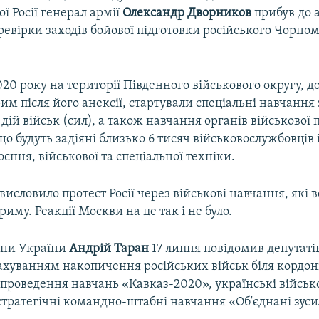
ої Росії генерал армії
Олександр Дворников
прибув до 
евірки заходів бойової підготовки російського Чорно
020 року на території Південного військового округу, до
им після його анексії, стартували спеціальні навчання
дій військ (сил), а також навчання органів військової п
що будуть задіяні близько 6 тисяч військовослужбовців і
єння, військової та спеціальної техніки.
исловило протест Росії через військові навчання, які 
риму. Реакції Москви на це так і не було.
они України
Андрій Таран
17 липня повідомив депутаті
рахуванням накопичення російських військ біля кордон
проведення навчань «Кавказ-2020», українські військ
стратегічні командно-штабні навчання «Об'єднані зуси