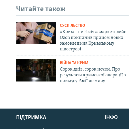
Читайте також
СУСПІЛЬСТВО
«Крим – не Росія»: маркетплейс
Ozon припинив прийом нових
замовлень на Кримському
півострові
ВІЙНА ТА КРИМ
Сорок днів, сорок ночей. Про
результати кримської операції з
примусу Росії до миру
Русский
ПІДТРИМКА
ІНФО
Qırımtatar