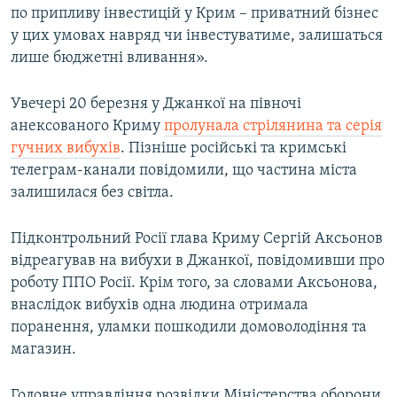
по припливу інвестицій у Крим – приватний бізнес
у цих умовах навряд чи інвестуватиме, залишаться
лише бюджетні вливання».
Увечері 20 березня у Джанкої на півночі
анексованого Криму
пролунала стрілянина та серія
гучних вибухів
. Пізніше російські та кримські
телеграм-канали повідомили, що частина міста
залишилася без світла.
Підконтрольний Росії глава Криму Сергій Аксьонов
відреагував на вибухи в Джанкої, повідомивши про
роботу ППО Росії. Крім того, за словами Аксьонова,
внаслідок вибухів одна людина отримала
поранення, уламки пошкодили домоволодіння та
магазин.
Головне управління розвідки Міністерства оборони