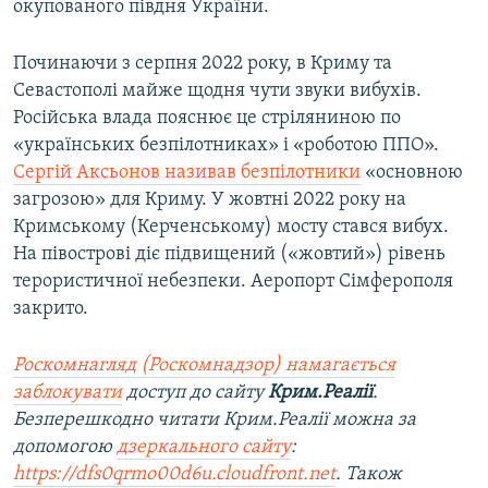
окупованого півдня України.
Починаючи з серпня 2022 року, в Криму та
Севастополі майже щодня чути звуки вибухів.
Російська влада пояснює це стріляниною по
«українських безпілотниках» і «роботою ППО».
Сергій Аксьонов називав безпілотники
«основною
загрозою» для Криму. У жовтні 2022 року на
Кримському (Керченському) мосту стався вибух.
На півострові діє підвищений («жовтий») рівень
терористичної небезпеки. Аеропорт Сімферополя
закрито.
Роскомнагляд (Роскомнадзор) намагається
заблокувати
доступ до сайту
Крим.Реалії
.
Безперешкодно читати Крим.Реалії можна за
допомогою
дзеркального сайту
:
https://dfs0qrmo00d6u.cloudfront.net
. Також