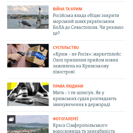
ВІЙНА ТА КРИМ
Російська влада обіцяє закрити
морський шлях українським
БпЛА до Севастополя. Чи реально
це?
СУСПІЛЬСТВО
«Крим – не Росія»: маркетплейс
Ozon припинив прийом нових
замовлень на Кримському
півострові
ПРАВА ЛЮДИНИ
Мить – і ти шпигун. Як у
кримських судах розглядають
звинувачення в держзраді
ФОТОГАЛЕРЕЇ
Краса Сімферопольського
водосховища та занедбаність