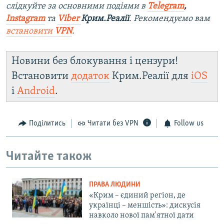
слідкуйте за основними подіями в
Telegram
,
Instagram
та
Viber
Крим.Реалії
. Рекомендуємо вам
встановити
VPN
.
Новини без блокування і цензури!
Встановити
додаток
Крим.Реалії для
iOS
і
Android
.
Поділитись
Читати без VPN
Follow us
Читайте також
ПРАВА ЛЮДИНИ
«Крим – єдиний регіон, де
українці – меншість»: дискусія
навколо нової пам'ятної дати