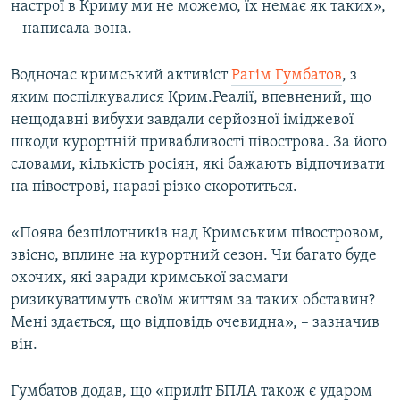
настрої в Криму ми не можемо, їх немає як таких»,
– написала вона.
Водночас кримський активіст
Рагім Гумбатов
, з
яким поспілкувалися Крим.Реалії, впевнений, що
нещодавні вибухи завдали серйозної іміджевої
шкоди курортній привабливості півострова. За його
словами, кількість росіян, які бажають відпочивати
на півострові, наразі різко скоротиться.
«Поява безпілотників над Кримським півостровом,
звісно, вплине на курортний сезон. Чи багато буде
охочих, які заради кримської засмаги
ризикуватимуть своїм життям за таких обставин?
Мені здається, що відповідь очевидна», – зазначив
він.
Гумбатов додав, що «приліт БПЛА також є ударом