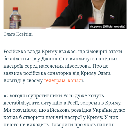
ВІДЕОУРОКИ «ELIFBE»
Русский
СВІДЧЕННЯ ОКУПАЦІЇ
Qırımtatar
УКРАЇНСЬКА ПРОБЛЕМА КРИМУ
Ольга Ковітіді
ДОЛУЧАЙСЯ!
ІНФОГРАФІКА
Російська влада Криму вважає, що ймовірні атаки
безпілотників у Джанкої не викличуть панічних
Усі сайти RFE/RL
настроїв серед населення півострова. Про це
заявила російська сенаторка від Криму Ольга
Ковітіді у своєму
телеграм-канал
і.
«Сьогодні супротивники Росії дуже хочуть
дестабілізувати ситуацію в Росії, зокрема в Криму.
Ми розуміємо, що військова розвідка України дуже
хотіла б створити панічні настрої у Криму. У них
нічого не виходить. Говорити про якісь панічні