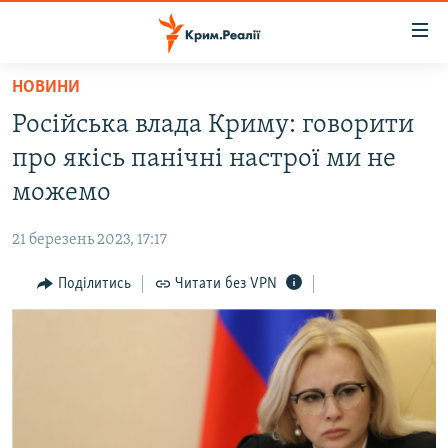
Доступність
посилання
Перейти
НОВИНИ
до
НОВИНИ
Російська влада Криму: говорити
основного
ВОДА.КРИМ
матеріалу
про якісь панічні настрої ми не
ВІДЕО ТА ФОТО
Перейти
можемо
до
ПОЛІТИКА
основної
21 березень 2023, 17:17
БЛОГИ
навігації
Перейти
Поділитись
Читати без VPN
ПОГЛЯД
до
ІНТЕРВ'Ю
пошуку
ВСЕ ЗА ДЕНЬ
СПЕЦПРОЕКТИ
ЯК ОБІЙТИ БЛОКУВАННЯ
ДЕПОРТАЦІЯ