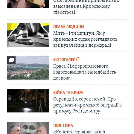
Ozon припинив прийом нових
замовлень на Кримському
півострові
ПРАВА ЛЮДИНИ
Мить – і ти шпигун. Як у
кримських судах розглядають
звинувачення в держзраді
ФОТОГАЛЕРЕЇ
Краса Сімферопольського
водосховища та занедбаність
довкола
ВІЙНА ТА КРИМ
Сорок днів, сорок ночей. Про
результати кримської операції з
примусу Росії до миру
ПОЛІТИКА
«Короткострокова акція