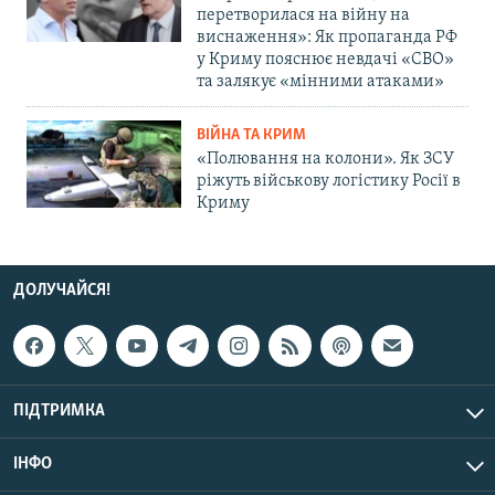
перетворилася на війну на
виснаження»: Як пропаганда РФ
у Криму пояснює невдачі «СВО»
та залякує «мінними атаками»
ВІЙНА ТА КРИМ
«Полювання на колони». Як ЗСУ
ріжуть військову логістику Росії в
Криму
ДОЛУЧАЙСЯ!
ПІДТРИМКА
ІНФО