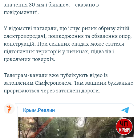
значення 30 мм і більше», – сказано в
ВІДЕОУРОКИ «ELIFBE»
Русский
повідомленні.
СВІДЧЕННЯ ОКУПАЦІЇ
Qırımtatar
УКРАЇНСЬКА ПРОБЛЕМА КРИМУ
У відомстві нагадали, що існує ризик обриву ліній
електропередачі, пошкодження та обвалення опор,
ДОЛУЧАЙСЯ!
ІНФОГРАФІКА
конструкцій. При сильних опадах може статися
підтоплення територій у низинах, підвалів і
цокольних поверхів.
Усі сайти RFE/RL
Телеграм-канали вже публікують відео із
затопленим Сімферополем. Там машини буквально
прориваються через затоплені дороги.