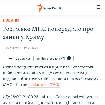
Доступність
посилання
Перейти
НОВИНИ
до
НОВИНИ
Російське МНС попередило про
основного
ВОДА.КРИМ
матеріалу
зливи у Криму
ВІДЕО ТА ФОТО
Перейти
до
28 квітень 2023, 14:49
ПОЛІТИКА
основної
БЛОГИ
Поділитись
Читати без VPN
навігації
Перейти
ПОГЛЯД
Сильні дощі очікуються в Криму та Севастополі
до
найближчими днями, що може призвести до
ІНТЕРВ'Ю
пошуку
надзвичайних ситуацій, зазначили в російському
ВСЕ ЗА ДЕНЬ
МНС. Про це
повідомляє ТАСС
.
СПЕЦПРОЕКТИ
«До 18:00-21:00 28 квітня в Севастополі очікується
ЯК ОБІЙТИ БЛОКУВАННЯ
ДЕПОРТАЦІЯ
дуже сильний дощ, кількість опадів може сягти