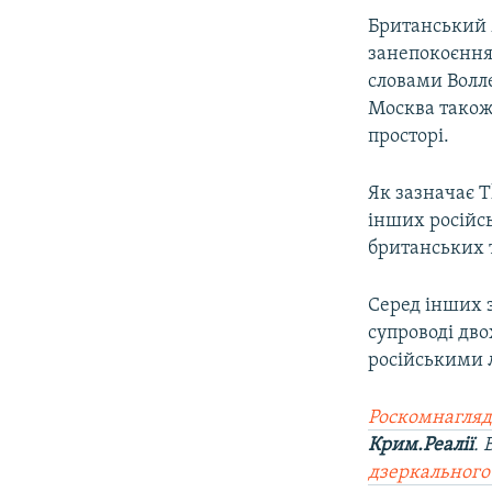
Британський 
занепокоєння 
словами Волл
Москва також
просторі.
Як зазначає T
інших російс
британських т
Серед інших з
супроводі дв
російськими л
Роскомнагляд
Крим.Реалії
.
дзеркального