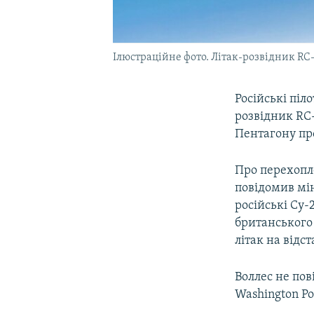
Ілюстраційне фото. Літак-розвідник RC
Російські піл
розвідник RC
Пентагону пр
Про перехопл
повідомив мін
російські Су-
британського
літак на відст
Воллес не пов
Washington Po