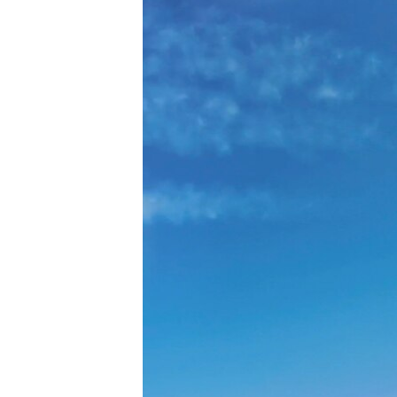
ВІДЕОУРОКИ «ELIFBE»
СВІДЧЕННЯ ОКУПАЦІЇ
УКРАЇНСЬКА ПРОБЛЕМА КРИМУ
ІНФОГРАФІКА