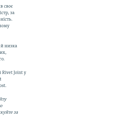
в своє
стр, за
ність.
яному
 й низка
их,
го.
Rivet Joint у
й
st.
йту
ою
дкуйте за