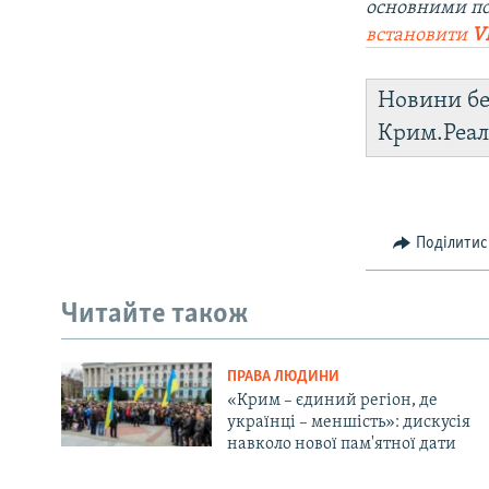
основними п
встановити
V
Новини бе
Крим.Реал
Поділитис
Читайте також
ПРАВА ЛЮДИНИ
«Крим – єдиний регіон, де
українці – меншість»: дискусія
навколо нової пам'ятної дати