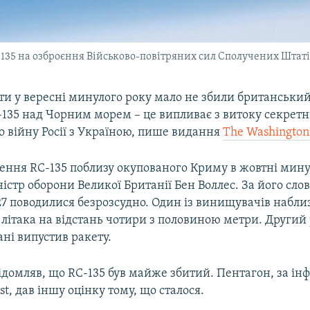
-135 на озброєння Військово-повітряних сил Сполучених Штаті
оти у вересні минулого року мало не збили британський
-135 над Чорним морем – це випливає з витоку секрет
о війну Росії з Україною, пише видання
The Washington
ення RC-135 поблизу окупованого Криму в жовтні мину
істр оборони Великої Британії Бен Воллес. За його сло
27 поводилися безрозсудно. Один із винищувачів набли
 літака на відстань чотири з половиною метри. Другий
ані випустив ракету.
ідомляв, що RC-135 був майже збитий. Пентагон, за ін
st, дав іншу оцінку тому, що сталося.