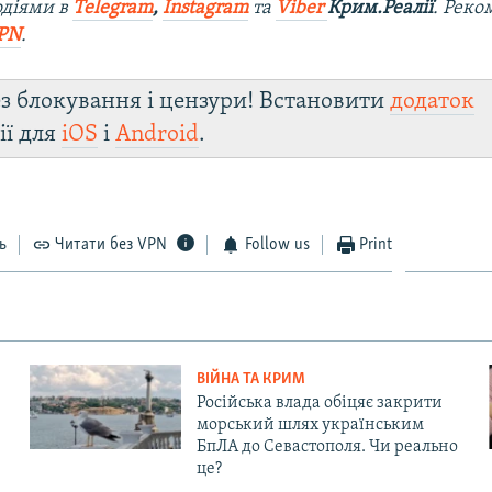
одіями в
Telegram
,
Instagram
та
Viber
Крим.Реалії
. Ре
ко
PN
.
з блокування і цензури! Встановити
додаток
ії для
iOS
і
Android
.
ь
Читати без VPN
Follow us
Print
ВІЙНА ТА КРИМ
Російська влада обіцяє закрити
морський шлях українським
БпЛА до Севастополя. Чи реально
це?