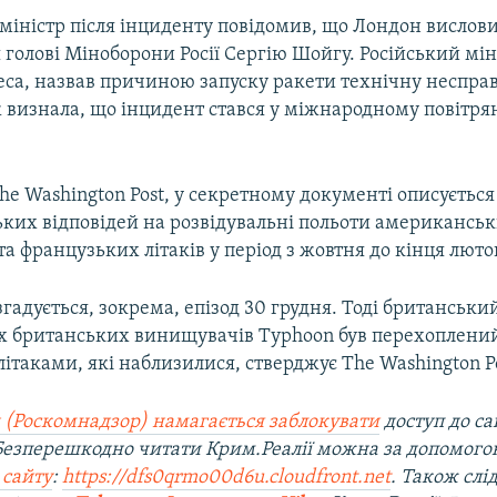
міністр після інциденту повідомив, що Лондон вислови
голові Міноборони Росії Сергію Шойгу. Російський міні
еса, назвав причиною запуску ракети технічну несправ
 визнала, що інцидент стався у міжнародному повітр
he Washington Post, у секретному документі описується
ьких відповідей на розвідувальні польоти американськ
а французьких літаків у період з жовтня до кінця люто
гадується, зокрема, епізод 30 грудня. Тоді британський 
ох британських винищувачів Typhoon був перехоплени
ітаками, які наблизилися, стверджує The Washington Po
 (Роскомнадзор) намагається заблокувати
доступ до са
 Безперешкодно читати Крим.Реалії можна за допомог
 сайту
:
https://dfs0qrmo00d6u.cloudfront.net
. Також слі