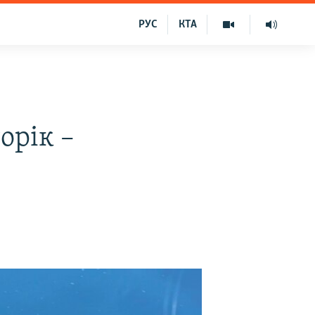
РУС
КТА
орік –