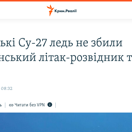
ькі Су-27 ледь не збили
нський літак-розвідник т
 08:32
ь
Читати без VPN