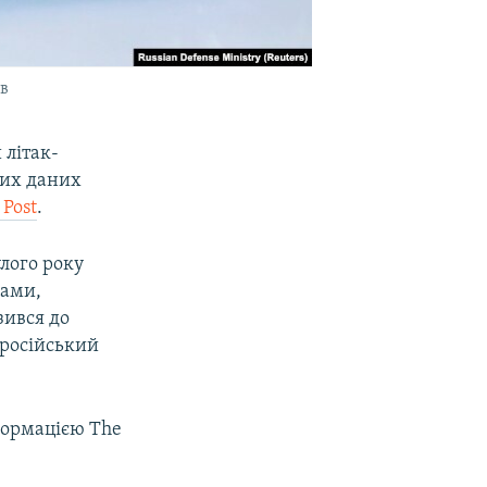
в
 літак-
них даних
 Post
.
лого року
вами,
зився до
 російський
формацією The