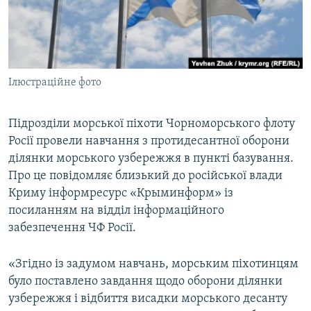
ВІДЕОУРОКИ «ELIFBE»
Русский
СВІДЧЕННЯ ОКУПАЦІЇ
Qırımtatar
УКРАЇНСЬКА ПРОБЛЕМА КРИМУ
Ілюстраційне фото
ДОЛУЧАЙСЯ!
ІНФОГРАФІКА
Підрозділи морської піхоти Чорноморського флоту
Росії провели навчання з протидесантної оборони
Усі сайти RFE/RL
ділянки морського узбережжя в пункті базування.
Про це повідомляє близький до російської влади
Криму інформресурс «Крыминформ» із
посиланням на відділ інформаційного
забезпечення ЧФ Росії.
«Згідно із задумом навчань, морським піхотинцям
було поставлено завдання щодо оборони ділянки
узбережжя і відбиття висадки морського десанту