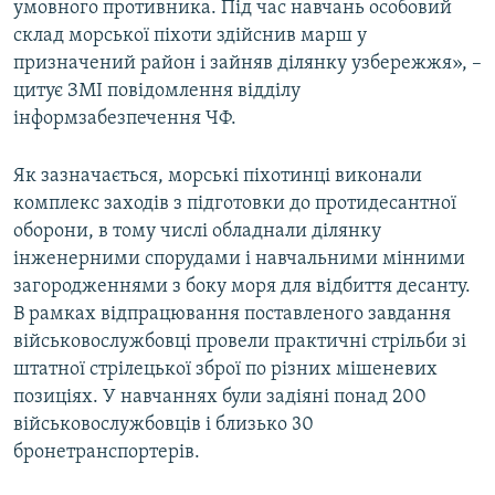
умовного противника. Під час навчань особовий
склад морської піхоти здійснив марш у
призначений район і зайняв ділянку узбережжя», –
цитує ЗМІ повідомлення відділу
інформзабезпечення ЧФ.
Як зазначається, морські піхотинці виконали
комплекс заходів з підготовки до протидесантної
оборони, в тому числі обладнали ділянку
інженерними спорудами і навчальними мінними
загородженнями з боку моря для відбиття десанту.
В рамках відпрацювання поставленого завдання
військовослужбовці провели практичні стрільби зі
штатної стрілецької зброї по різних мішеневих
позиціях. У навчаннях були задіяні понад 200
військовослужбовців і близько 30
бронетранспортерів.