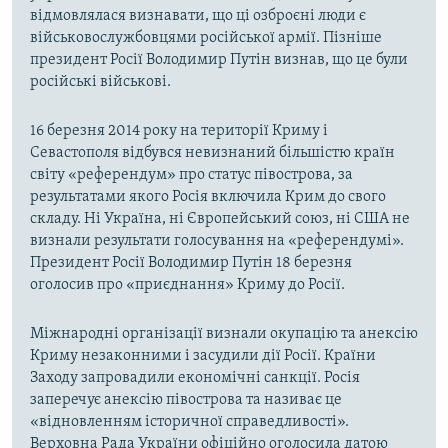
відмовлялася визнавати, що ці озброєні люди є
військовослужбовцями російської армії. Пізніше
президент Росії Володимир Путін визнав, що це були
російські військові.
16 березня 2014 року на території Криму і
Севастополя відбувся невизнаний більшістю країн
світу «референдум» про статус півострова, за
результатами якого Росія включила Крим до свого
складу. Ні Україна, ні Європейський союз, ні США не
визнали результати голосування на «референдумі».
Президент Росії Володимир Путін 18 березня
оголосив про «приєднання» Криму до Росії.
Міжнародні організації визнали окупацію та анексію
Криму незаконними і засудили дії Росії. Країни
Заходу запровадили економічні санкції. Росія
заперечує анексію півострова та називає це
«відновленням історичної справедливості».
Верховна Рада України офіційно оголосила датою