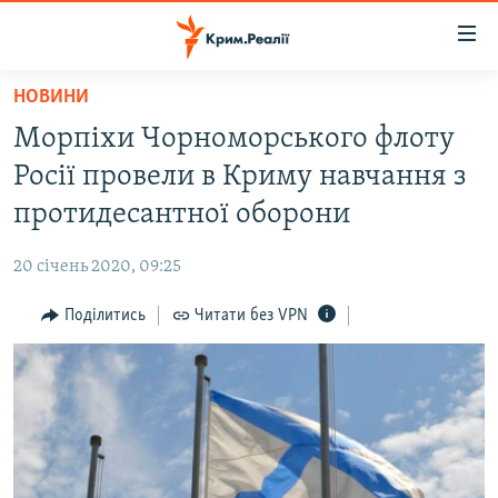
Доступність
посилання
Перейти
НОВИНИ
до
НОВИНИ
Морпіхи Чорноморського флоту
основного
ВОДА.КРИМ
матеріалу
Росії провели в Криму навчання з
ВІДЕО ТА ФОТО
Перейти
протидесантної оборони
до
ПОЛІТИКА
основної
20 січень 2020, 09:25
БЛОГИ
навігації
Перейти
Поділитись
Читати без VPN
ПОГЛЯД
до
ІНТЕРВ'Ю
пошуку
ВСЕ ЗА ДЕНЬ
СПЕЦПРОЕКТИ
ЯК ОБІЙТИ БЛОКУВАННЯ
ДЕПОРТАЦІЯ