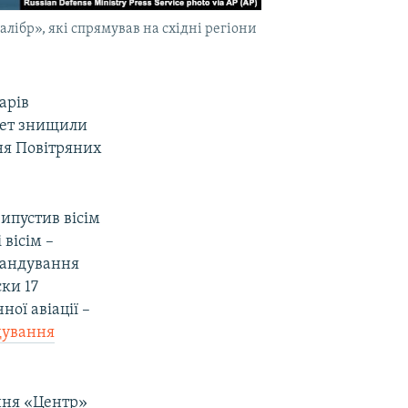
лібр», які спрямував на східні регіони
дарів
акет знищили
ня Повітряних
ипустив вісім
 вісім –
мандування
ки 17
ної авіації –
дування
ння «Центр»