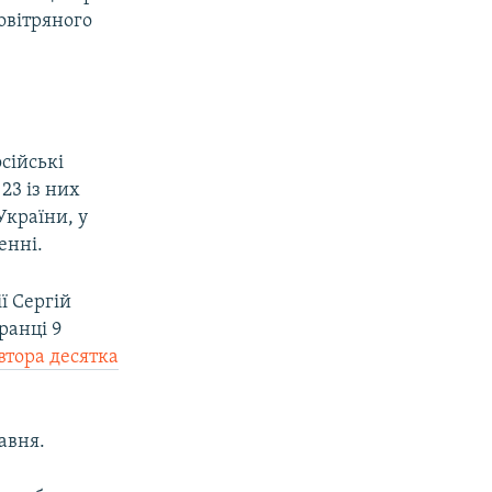
овітряного
осійські
23 із них
країни, у
енні.
ї Сергій
ранці 9
втора десят
ка
авня.