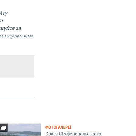
йту
ою
дкуйте за
омендуємо вам
ФОТОГАЛЕРЕЇ
Краса Сімферопольського