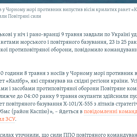
їв у Чорному морі противник випустив вісім крилатих ракет «Ка
мили Повітряні сили
ькові у ніч і рано-вранці 9 травня завдали по Україні у
етами морського і повітряного базування, 23 із 25 р
ької протиповітряної оборони, повідомило командуван
0 години 8 травня з носіїв у Чорному морі противник в
т «Калібр», які спрямував на східні регіони країни. Усі
ми і засобами протиповітряної оборони Повітряне ко
лижче до 04:00 ранку 9 травня окупанти здійснили пус
т повітряного базування Х-101/Х-555 з літаків стратегіч
5мс (район Каспію)», – йдеться в
повідомленні коман
ил ЗСУ
.
 силах уточнили, що сили ППО повітряного командува