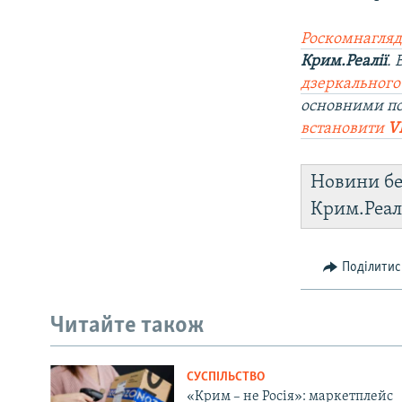
Роскомнагляд
Крим.Реалії
.
дзеркального
основними п
встановити
V
Новини бе
Крим.Реал
Поділитис
Читайте також
СУСПІЛЬСТВО
«Крим – не Росія»: маркетплейс