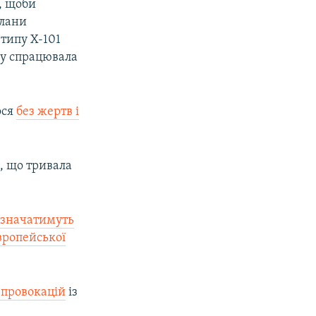
, щоби
плани
 типу Х-101
ову спрацювала
ося
без жертв і
а, що тривала
дзначатимуть
вропейської
 провокацій
із