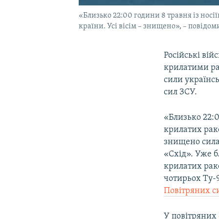
«Близько 22:00 години 8 травня із носі
країни. Усі вісім – знищено», – повідо
Російські війс
крилатими рак
сили українс
сил ЗСУ.
«Близько 22:0
крилатих раке
знищено сила
«Схід». Уже б
крилатих раке
чотирьох Ту-9
Повітряних с
У повітряних