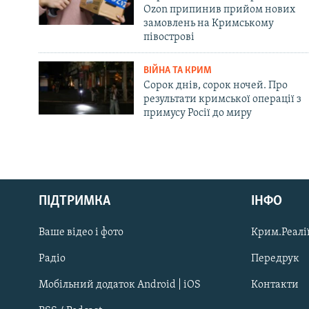
Ozon припинив прийом нових
замовлень на Кримському
півострові
ВІЙНА ТА КРИМ
Сорок днів, сорок ночей. Про
результати кримської операції з
примусу Росії до миру
Русский
ПІДТРИМКА
ІНФО
Qırımtatar
Ваше відео і фото
Крим.Реалії
ДОЛУЧАЙСЯ!
Радіо
Передрук
Мобільний додаток Android | iOS
Контакти