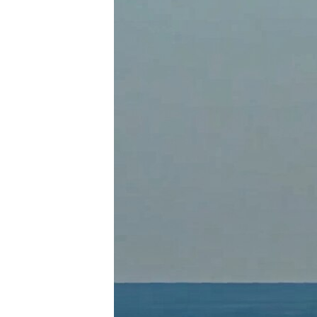
ВІДЕОУРОКИ «ELIFBE»
СВІДЧЕННЯ ОКУПАЦІЇ
УКРАЇНСЬКА ПРОБЛЕМА КРИМУ
ІНФОГРАФІКА