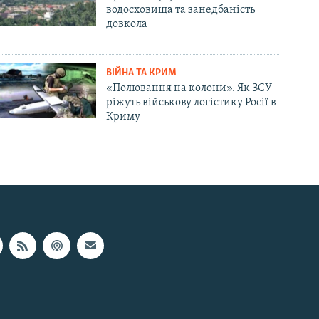
водосховища та занедбаність
довкола
ВІЙНА ТА КРИМ
«Полювання на колони». Як ЗСУ
ріжуть військову логістику Росії в
Криму