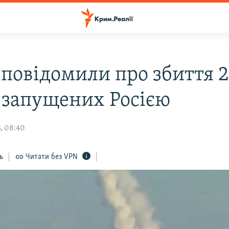
 повідомили про збиття 
, запущених Росією
, 08:40
ь
Читати без VPN