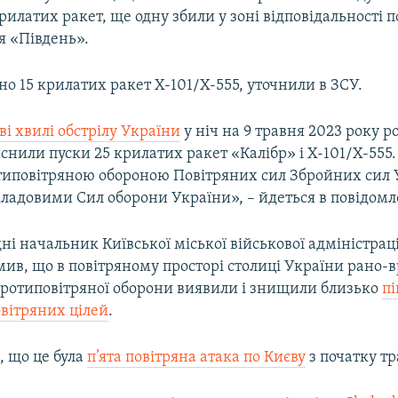
илатих ракет, ще одну збили у зоні відповідальності п
 «Південь».
о 15 крилатих ракет Х-101/Х-555, уточнили в ЗСУ.
дві хвилі обстрілу України
у ніч на 9 травня 2023 року р
снили пуски 25 крилатих ракет «Калібр» і Х-101/Х-555. 
иповітряною обороною Повітряних сил Збройних сил У
складовими Сил оборони України», – йдеться в повідомл
ні начальник Київської міської військової адміністраці
ив, що в повітряному просторі столиці України рано-в
протиповітряної оборони виявили і знищили близько
пі
овітряних цілей
.
, що це була
п’ята повітряна атака по Києву
з початку тр