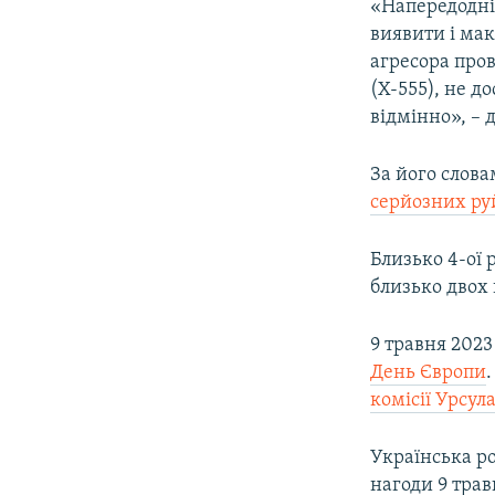
«Напередодн
виявити і мак
агресора пров
(Х-555), не д
відмінно», – 
За його слова
серйозних ру
Близько 4-ої 
близько двох 
9 травня 2023
День Європи
комісії Урсул
Українська р
нагоди 9 трав