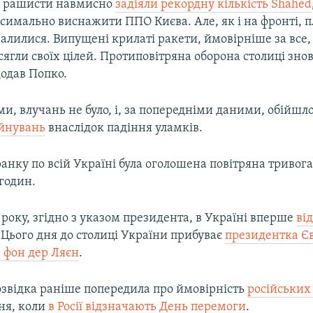
і рашисти навмисно
задіяли рекордну кількість Shahed
симально виснажити ППО Києва. Але, як і на фронті, 
алилися. Випущені крилаті ракети, ймовірніше за все,
осягли своїх цілей. Протиповітряна оборона столиці зн
додав Попко.
ми, влучань не було, і, за попередніми даними, обійшл
йнувань
внаслідок падіння уламків.
ранку по всій Україні була оголошена повітряна тривог
годин.
 року, згідно з указом президента, в Україні вперше
ві
. Цього дня до столиці України прибуває
президентка Є
а фон дер Ляєн
.
озвідка раніше попередила про ймовірність
російських
ня, коли
в Росії відзначають День перемоги
.