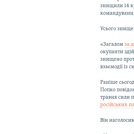
знищили 14 кр
командування
Усього знищен
«Загалом
за 
окупанти здій
знищено прот
взаємодії із 
Раніше сьогод
Попко повідом
травня сили 
російських п
Він наголосив