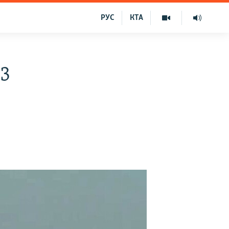
РУС
КТА
23