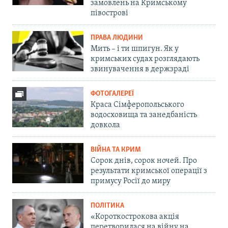
замовлень на Кримському
півострові
ПРАВА ЛЮДИНИ
Мить – і ти шпигун. Як у
кримських судах розглядають
звинувачення в держзраді
ФОТОГАЛЕРЕЇ
Краса Сімферопольського
водосховища та занедбаність
довкола
ВІЙНА ТА КРИМ
Сорок днів, сорок ночей. Про
результати кримської операції з
примусу Росії до миру
ПОЛІТИКА
«Короткострокова акція
перетворилася на війну на