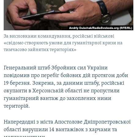
ВІДЕОУРОКИ «ELIFBE»
Русский
СВІДЧЕННЯ ОКУПАЦІЇ
Qırımtatar
УКРАЇНСЬКА ПРОБЛЕМА КРИМУ
За висновками командування, російські військові
ДОЛУЧАЙСЯ!
ІНФОГРАФІКА
«свідомо створюють умови для гуманітарної кризи на
тимчасово зайнятих територіях»
Усі сайти RFE/RL
Генеральний штаб Збройних сил України
повідомив про перебіг бойових дій протягом доби
19 березня. Зокрема, за даними штабу, російські
окупанти в Херсонській області не пропустили
гуманітарний вантаж до захоплених ними
територій.
Напередодні з міста Апостолове Дніпропетровської
області вирушили 14 вантажівок з харчами та