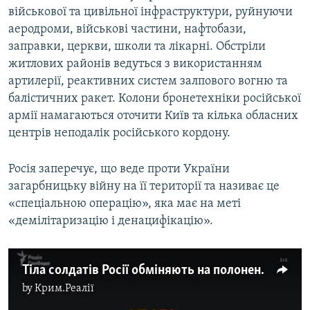
військової та цивільної інфраструктури, руйнуючи
аеродроми, військові частини, нафтобази,
заправки, церкви, школи та лікарні. Обстріли
житлових районів ведуться з використанням
артилерії, реактивних систем залпового вогню та
балістичних ракет. Колони бронетехніки російської
армії намагаються оточити Київ та кілька обласних
центрів неподалік російського кордону.
Росія заперечує, що веде проти України
загарбницьку війну на її території та називає це
«спеціальною операцію», яка має на меті
«демілітаризацію і денацифікацію».
Тіла солдатів Росії обміняють на полонених військовослужбовців України – відео
by
Крим.Реалії