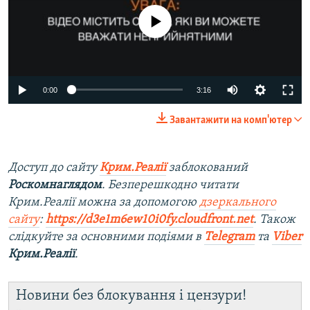
No media source currently available
Auto
0:00
3:16
240p
Завантажити на комп'ютер
360p
Auto
240p
360p
480p
480p
Доступ до сайту
Крим.Реалії
заблокований
Роскомнаглядом
. Безперешкодно читати
720p
720p
1080p
Крим.Реалії можна за допомогою
дзеркального
1080p
сайту
:
https://d3e1m6ew10i0fy.cloudfront.net
. Також
слідкуйте за основними подіями в
Telegram
та
Viber
Крим.Реалії
.
Новини без блокування і цензури!