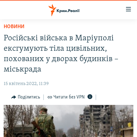
Доступність
посилання
Перейти
НОВИНИ
до
НОВИНИ
Російські війська в Маріуполі
основного
ВОДА.КРИМ
матеріалу
ексгумують тіла цивільних,
ВІДЕО ТА ФОТО
Перейти
похованих у дворах будинків –
до
ПОЛІТИКА
міськрада
основної
БЛОГИ
навігації
15 квітень 2022, 11:39
Перейти
ПОГЛЯД
до
Поділитись
Читати без VPN
ІНТЕРВ'Ю
пошуку
ВСЕ ЗА ДЕНЬ
СПЕЦПРОЕКТИ
ЯК ОБІЙТИ БЛОКУВАННЯ
ДЕПОРТАЦІЯ