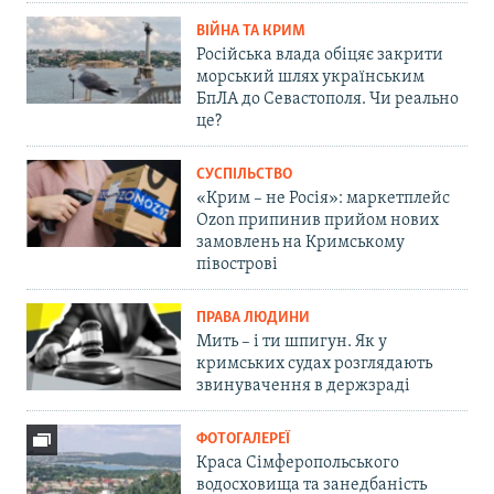
ВІЙНА ТА КРИМ
Російська влада обіцяє закрити
морський шлях українським
БпЛА до Севастополя. Чи реально
це?
СУСПІЛЬСТВО
«Крим – не Росія»: маркетплейс
Ozon припинив прийом нових
замовлень на Кримському
півострові
ПРАВА ЛЮДИНИ
Мить – і ти шпигун. Як у
кримських судах розглядають
звинувачення в держзраді
ФОТОГАЛЕРЕЇ
Краса Сімферопольського
водосховища та занедбаність