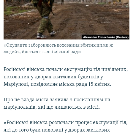
ВІДЕОУРОКИ «ELIFBE»
Русский
СВІДЧЕННЯ ОКУПАЦІЇ
Qırımtatar
УКРАЇНСЬКА ПРОБЛЕМА КРИМУ
ДОЛУЧАЙСЯ!
ІНФОГРАФІКА
«Окупанти забороняють поховання вбитих ними ж
людей», йдеться в заяві міської ради
Усі сайти RFE/RL
Російські війська почали ексгумацію тіл цивільних,
похованих у дворах житлових будинків у
Маріуполі, повідомляє міська рада 15 квітня.
Про це влада міста заявила з посиланням на
маріупольців, які ще лишаються в місті.
«Російські війська розпочали процес ексгумації тіл,
які до того були поховані у дворах житлових