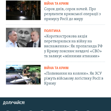
ВІЙНА ТА КРИМ
Сорок днів, сорок ночей. Про
результати кримської операції з
примусу Росії до миру
ПОЛІТИКА
«Короткострокова акція
перетворилася на війну на
виснаження»: Як пропаганда РФ
у Криму пояснює невдачі «СВО»
та залякує «мінними атаками»
ВІЙНА ТА КРИМ
«Полювання на колони». Як ЗСУ
ріжуть військову логістику Росії в
Криму
ДОЛУЧАЙСЯ!