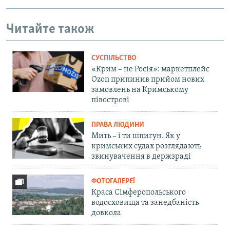
Читайте також
СУСПІЛЬСТВО
«Крим – не Росія»: маркетплейс
Ozon припинив прийом нових
замовлень на Кримському
півострові
ПРАВА ЛЮДИНИ
Мить – і ти шпигун. Як у
кримських судах розглядають
звинувачення в держзраді
ФОТОГАЛЕРЕЇ
Краса Сімферопольського
водосховища та занедбаність
довкола