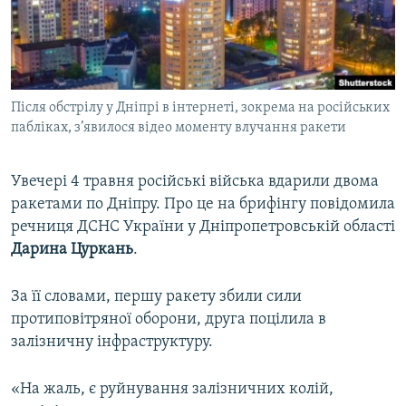
ВІДЕОУРОКИ «ELIFBE»
Русский
СВІДЧЕННЯ ОКУПАЦІЇ
Qırımtatar
УКРАЇНСЬКА ПРОБЛЕМА КРИМУ
Після обстрілу у Дніпрі в інтернеті, зокрема на російських
ДОЛУЧАЙСЯ!
ІНФОГРАФІКА
пабліках, з’явилося відео моменту влучання ракети
Увечері 4 травня російські війська вдарили двома
Усі сайти RFE/RL
ракетами по Дніпру. Про це на брифінгу повідомила
речниця ДСНС України у Дніпропетровській області
Дарина Цуркань
.
За її словами, першу ракету збили сили
протиповітряної оборони, друга поцілила в
залізничну інфраструктуру.
«На жаль, є руйнування залізничних колій,