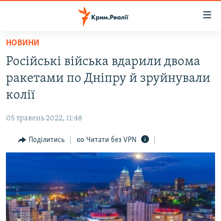
Доступність
посилання
Перейти
НОВИНИ
до
НОВИНИ
Російські війська вдарили двома
основного
ВОДА.КРИМ
матеріалу
ракетами по Дніпру й зруйнували
ВІДЕО ТА ФОТО
Перейти
колії
до
ПОЛІТИКА
основної
05 травень 2022, 11:48
БЛОГИ
навігації
Перейти
Поділитись
Читати без VPN
ПОГЛЯД
до
ІНТЕРВ'Ю
пошуку
ВСЕ ЗА ДЕНЬ
СПЕЦПРОЕКТИ
ЯК ОБІЙТИ БЛОКУВАННЯ
ДЕПОРТАЦІЯ