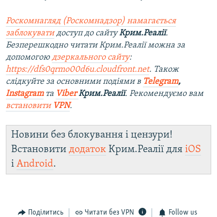
Роскомнагляд (Роскомнадзор) намагається
заблокувати
доступ до сайту
Крим.Реалії
.
Безперешкодно читати Крим.Реалії можна за
допомогою
дзеркального сайту
:
https://dfs0qrmo00d6u.cloudfront.net
. Також
слідкуйте за основними подіями в
Telegram
,
Instagram
та
Viber
Крим.Реалії
. Рекомендуємо вам
встановити
VPN
.
Новини без блокування і цензури!
Встановити
додаток
Крим.Реалії для
iOS
і
Android
.
Поділитись
Читати без VPN
Follow us