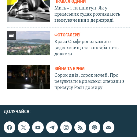
ПРАВА ЛЮДИНИ
Мить – і ти шпигун. Як у
кримських судах розглядають
звинувачення в держзраді
ФОТОГАЛЕРЕЇ
Краса Сімферопольського
водосховища та занедбаність
довкола
ВІЙНА ТА КРИМ
Сорок днів, сорок ночей. Про
результати кримської операції з
примусу Росії до миру
ДОЛУЧАЙСЯ!