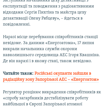
заступника начальника цеху дезактивації з
експлуатації та поводження з радіоактивними
відходами Сергія Пихтіна та майстра цеху
дезактивації Олену Рябцеву», – йдеться в
повідомленні.
Наразі місце перебування співробітників станції
невідоме. За даними «Енергоатома», 17 липня
викрали начальника служби охорони
навколишнього середовища АЕС Ігоря Квашніна.
Де він наразі і в якому стані, також невідомо.
Читайте також:
Російські окупанти зайшли в
радіаційну зону Запорізької АЕС – «Енергоатом»
Регулятор розцінює викрадення співробітників як
«спробу загарбників дестабілізувати роботу
найбільшої в Європі Запорізької атомної