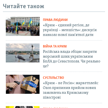
Читайте також
ПРАВА ЛЮДИНИ
«Крим – єдиний регіон, де
українці – меншість»: дискусія
навколо нової пам'ятної дати
ВІЙНА ТА КРИМ
Російська влада обіцяє закрити
морський шлях українським
БпЛА до Севастополя. Чи реально
це?
СУСПІЛЬСТВО
«Крим – не Росія»: маркетплейс
Ozon припинив прийом нових
замовлень на Кримському
півострові