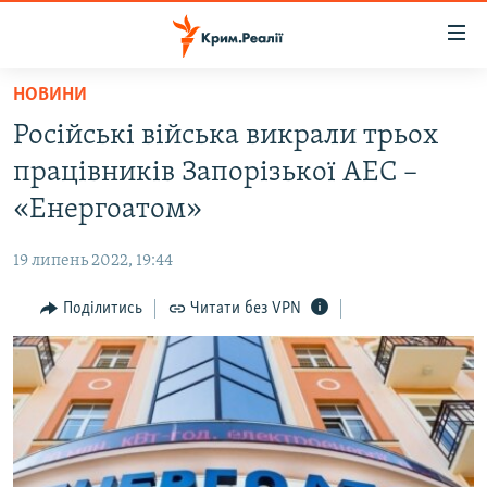
Доступність
посилання
Перейти
НОВИНИ
до
НОВИНИ
Російські війська викрали трьох
основного
ВОДА.КРИМ
матеріалу
працівників Запорізької АЕС –
ВІДЕО ТА ФОТО
Перейти
«Енергоатом»
до
ПОЛІТИКА
основної
19 липень 2022, 19:44
БЛОГИ
навігації
Перейти
Поділитись
Читати без VPN
ПОГЛЯД
до
ІНТЕРВ'Ю
пошуку
ВСЕ ЗА ДЕНЬ
СПЕЦПРОЕКТИ
ЯК ОБІЙТИ БЛОКУВАННЯ
ДЕПОРТАЦІЯ