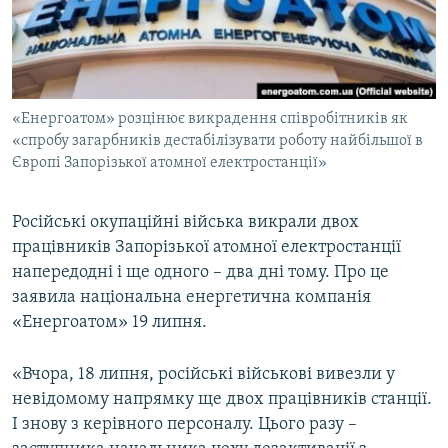
ВІДЕОУРОКИ «ELIFBE»
Русский
СВІДЧЕННЯ ОКУПАЦІЇ
Qırımtatar
УКРАЇНСЬКА ПРОБЛЕМА КРИМУ
«Енергоатом» розцінює викрадення співробітників як
ДОЛУЧАЙСЯ!
ІНФОГРАФІКА
«спробу загарбників дестабілізувати роботу найбільшої в
Європі Запорізької атомної електростанції»
Усі сайти RFE/RL
Російські окупаційні війська викрали двох
працівників Запорізької атомної електростанції
напередодні і ще одного – два дні тому. Про це
заявила національна енергетична компанія
«Енергоатом» 19 липня.
«Вчора, 18 липня, російські військові вивезли у
невідомому напрямку ще двох працівників станції.
І знову з керівного персоналу. Цього разу –