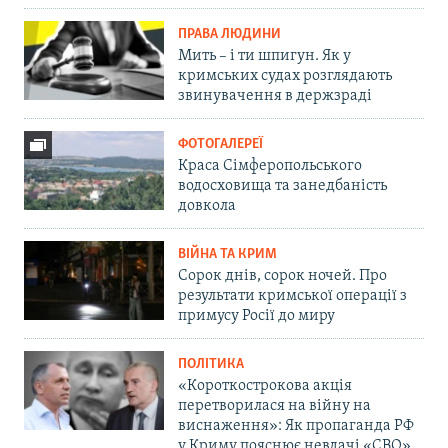
ПРАВА ЛЮДИНИ
Мить – і ти шпигун. Як у
кримських судах розглядають
звинувачення в держзраді
ФОТОГАЛЕРЕЇ
Краса Сімферопольського
водосховища та занедбаність
довкола
ВІЙНА ТА КРИМ
Сорок днів, сорок ночей. Про
результати кримської операції з
примусу Росії до миру
ПОЛІТИКА
«Короткострокова акція
перетворилася на війну на
виснаження»: Як пропаганда РФ
у Криму пояснює невдачі «СВО»