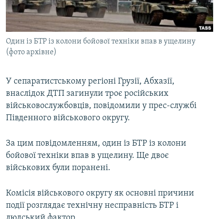
ВІДЕОУРОКИ «ELIFBE»
Русский
СВІДЧЕННЯ ОКУПАЦІЇ
Qırımtatar
Один із БТР із колони бойової техніки впав в ущелину
УКРАЇНСЬКА ПРОБЛЕМА КРИМУ
(фото архівне)
ДОЛУЧАЙСЯ!
ІНФОГРАФІКА
У сепаратистському регіоні Грузії, Абхазії,
внаслідок ДТП загинули троє російських
військовослужбовців, повідомили у прес-службі
Усі сайти RFE/RL
Південного військового округу.
За цим повідомленням, один із БТР із колони
бойової техніки впав в ущелину. Ще двоє
військових були поранені.
Комісія військового округу як основні причини
події розглядає технічну несправність БТР і
людський фактор.