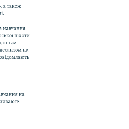
, а також
і.
не навчання
ської піхоти
иданням
 десантом на
повідомляють
навчання на
називають