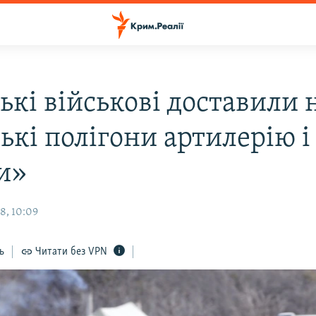
ькі військові доставили 
ькі полігони артилерію і
и»
8, 10:09
ь
Читати без VPN