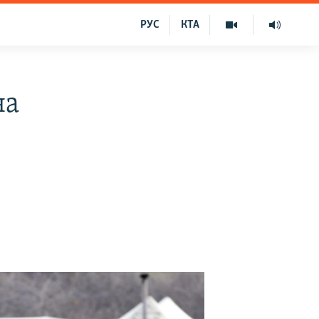
РУС
КТА
на