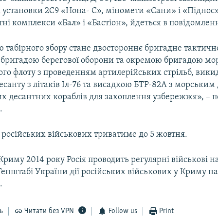
 установки 2С9 «Нона- С», міномети «Сани» і «Піднос»
тні комплекси «Бал» і «Бастіон», йдеться в повідомленн
ю табірного збору стане двостороннє бригадне тактич
бригадою берегової оборони та окремою бригадою мор
го флоту з проведенням артилерійських стрільб, вик
есанту з літаків Іл-76 та висадкою БТР-82А з морським
ких десантних кораблів для захоплення узбережжя», – 
.
 російських військових триватиме до 5 жовтня.
 Криму 2014 року Росія проводить регулярні військові 
 Генштабі України дії російських військових у Криму 
.
ь
Читати без VPN
Follow us
Print