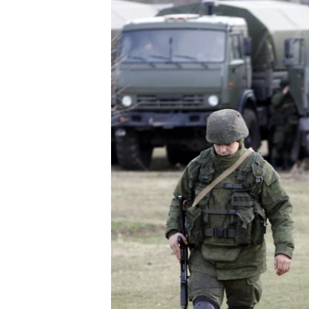
ВІДЕОУРОКИ «ELIFBE»
СВІДЧЕННЯ ОКУПАЦІЇ
УКРАЇНСЬКА ПРОБЛЕМА КРИМУ
ІНФОГРАФІКА