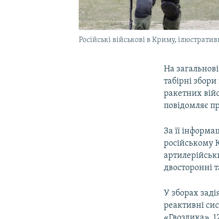
Російські військові в Криму, ілюстратив
На загальнові
табірні збори
ракетних війс
повідомляє пр
За її інформа
російському К
артилерійськи
двосторонні 
У зборах заді
реактивні сис
«Гвоздика», 1