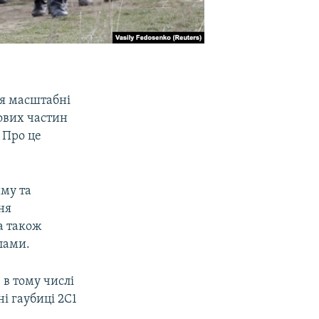
ся масштабні
кових частин
 Про це
иму та
ня
а також
лами.
 в тому числі
і гаубиці 2С1