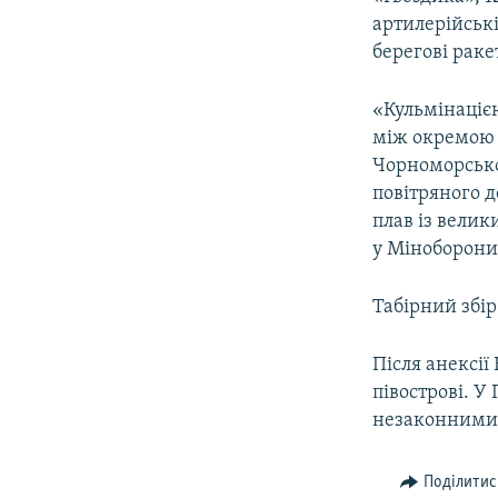
артилерійські
берегові раке
«Кульмінаціє
між окремою 
Чорноморсько
повітряного д
плав із вели
у Міноборони
Табірний збір
Після анексії
півострові. У
незаконними
Поділитис