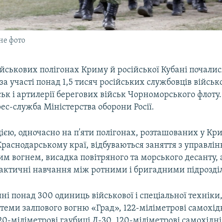
не фото
йськових полігонах Криму й російської Кубані почали
 за участі понад 1,5 тисяч російських службовців війсь
ьк і артилерії берегових військ Чорноморського флоту.
ес-служба Міністерства оборони Росії.
цією, одночасно на п'яти полігонах, розташованих у Кр
раснодарському краї, відбуваються заняття з управлін
м вогнем, висадка повітряного та морського десанту, 
тактичні навчання між ротними і бригадними підрозді
яні понад 300 одиниць військової і спеціальної техніки,
теми залпового вогню «Град», 122-міліметрові самохідн
20-міліметрові гаубиці Д-30, 120-міліметрові самохідні