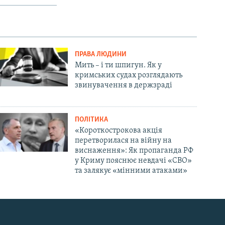
ПРАВА ЛЮДИНИ
Мить – і ти шпигун. Як у
кримських судах розглядають
звинувачення в держзраді
ПОЛІТИКА
«Короткострокова акція
перетворилася на війну на
виснаження»: Як пропаганда РФ
у Криму пояснює невдачі «СВО»
та залякує «мінними атаками»