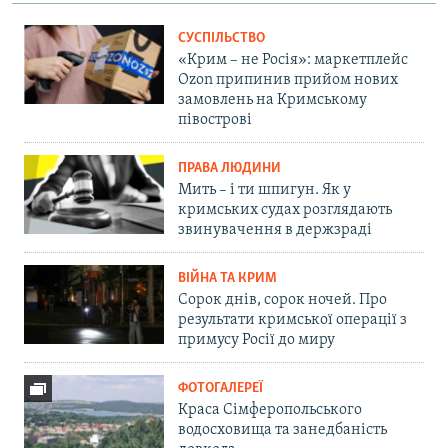
СУСПІЛЬСТВО
«Крим – не Росія»: маркетплейс
Ozon припинив прийом нових
замовлень на Кримському
півострові
ПРАВА ЛЮДИНИ
Мить – і ти шпигун. Як у
кримських судах розглядають
звинувачення в держзраді
ВІЙНА ТА КРИМ
Сорок днів, сорок ночей. Про
результати кримської операції з
примусу Росії до миру
ФОТОГАЛЕРЕЇ
Краса Сімферопольського
водосховища та занедбаність