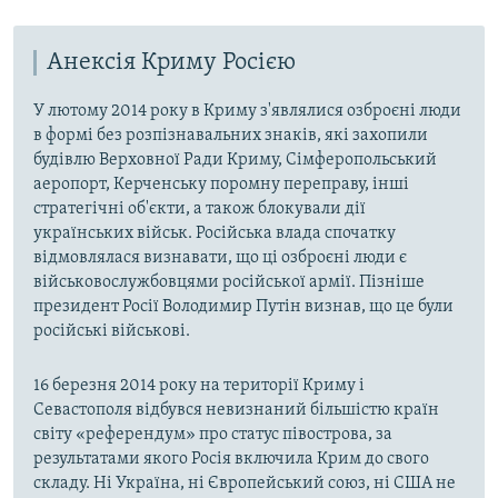
Анексія Криму Росією
У лютому 2014 року в Криму з'являлися озброєні люди
в формі без розпізнавальних знаків, які захопили
будівлю Верховної Ради Криму, Сімферопольський
аеропорт, Керченську поромну переправу, інші
стратегічні об'єкти, а також блокували дії
українських військ. Російська влада спочатку
відмовлялася визнавати, що ці озброєні люди є
військовослужбовцями російської армії. Пізніше
президент Росії Володимир Путін визнав, що це були
російські військові.
16 березня 2014 року на території Криму і
Севастополя відбувся невизнаний більшістю країн
світу «референдум» про статус півострова, за
результатами якого Росія включила Крим до свого
складу. Ні Україна, ні Європейський союз, ні США не