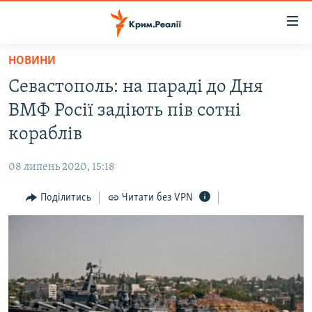
Доступність
посилання
Перейти
НОВИНИ
до
НОВИНИ
Севастополь: на параді до Дня
основного
ВОДА.КРИМ
матеріалу
ВМФ Росії задіють пів сотні
ВІДЕО ТА ФОТО
Перейти
кораблів
до
ПОЛІТИКА
основної
08 липень 2020, 15:18
БЛОГИ
навігації
Перейти
Поділитись
Читати без VPN
ПОГЛЯД
до
ІНТЕРВ'Ю
пошуку
ВСЕ ЗА ДЕНЬ
СПЕЦПРОЕКТИ
ЯК ОБІЙТИ БЛОКУВАННЯ
ДЕПОРТАЦІЯ