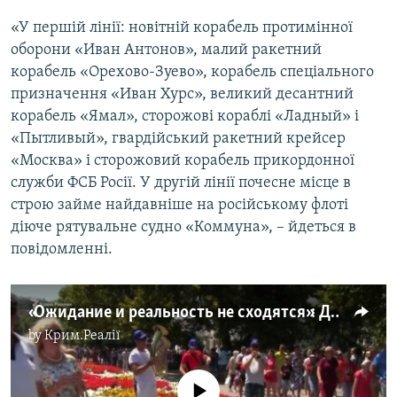
«У першій лінії: новітній корабель протимінної
оборони «Иван Антонов», малий ракетний
корабель «Орехово-Зуево», корабель спеціального
призначення «Иван Хурс», великий десантний
корабель «Ямал», сторожові кораблі «Ладный» і
«Пытливый», гвардійський ракетний крейсер
«Москва» і сторожовий корабель прикордонної
служби ФСБ Росії. У другій лінії почесне місце в
строю займе найдавніше на російському флоті
діюче рятувальне судно «Коммуна», – йдеться в
повідомленні.
«Ожидание и реальность не сходятся»: День военно-морского флота России в Севастополе (видео)
by
Крим.Реалії
No media source currently available