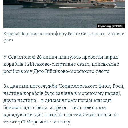
ВІДЕОУРОКИ «ELIFBE»
Русский
СВІДЧЕННЯ ОКУПАЦІЇ
Qırımtatar
УКРАЇНСЬКА ПРОБЛЕМА КРИМУ
Кораблі Чорноморського флоту Росії в Севастополі. Архівне
ДОЛУЧАЙСЯ!
ІНФОГРАФІКА
фото
У Севастополі 26 липня планують провести парад
Усі сайти RFE/RL
кораблів і військово-спортивне свято, присвячене
російському Дню Військово-морського флоту.
За даними пресслужби Чорноморського флоту Росії,
частина кораблів буде задіяна в морському параді,
друга частина – в динамічному показі епізодів
бойової підготовки, а третя – виставлена для
відвідування для жителів і гостей Севастополя на
території Морського вокзалу.