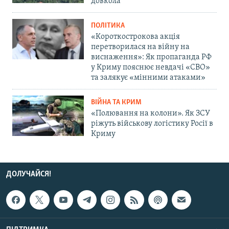
довкола
ПОЛІТИКА
«Короткострокова акція
перетворилася на війну на
виснаження»: Як пропаганда РФ
у Криму пояснює невдачі «СВО»
та залякує «мінними атаками»
ВІЙНА ТА КРИМ
«Полювання на колони». Як ЗСУ
ріжуть військову логістику Росії в
Криму
ДОЛУЧАЙСЯ!