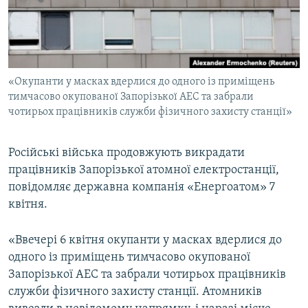
ВІДЕОУРОКИ «ELIFBE»
Русский
СВІДЧЕННЯ ОКУПАЦІЇ
Qırımtatar
УКРАЇНСЬКА ПРОБЛЕМА КРИМУ
«Окупанти у масках вдерлися до одного із приміщень
ДОЛУЧАЙСЯ!
ІНФОГРАФІКА
тимчасово окупованої Запорізької АЕС та забрали
чотирьох працівників служби фізичного захисту станції»
Усі сайти RFE/RL
Російські війська продовжують викрадати
працівників Запорізької атомної електростанції,
повідомляє державна компанія «Енергоатом» 7
квітня.
«Ввечері 6 квітня окупанти у масках вдерлися до
одного із приміщень тимчасово окупованої
Запорізької АЕС та забрали чотирьох працівників
служби фізичного захисту станції. Атомників