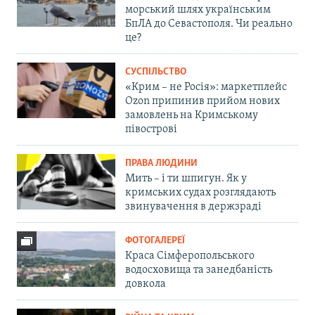
морський шлях українським
БпЛА до Севастополя. Чи реально
це?
СУСПІЛЬСТВО
«Крим – не Росія»: маркетплейс
Ozon припинив прийом нових
замовлень на Кримському
півострові
ПРАВА ЛЮДИНИ
Мить – і ти шпигун. Як у
кримських судах розглядають
звинувачення в держзраді
ФОТОГАЛЕРЕЇ
Краса Сімферопольського
водосховища та занедбаність
довкола