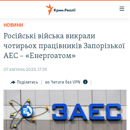
Доступність
посилання
Перейти
НОВИНИ
до
НОВИНИ
Російські війська викрали
основного
ВОДА.КРИМ
матеріалу
чотирьох працівників Запорізької
ВІДЕО ТА ФОТО
Перейти
АЕС – «Енергоатом»
до
ПОЛІТИКА
основної
07 квітень 2023, 17:35
БЛОГИ
навігації
Перейти
Поділитись
Читати без VPN
ПОГЛЯД
до
ІНТЕРВ'Ю
пошуку
ВСЕ ЗА ДЕНЬ
СПЕЦПРОЕКТИ
ЯК ОБІЙТИ БЛОКУВАННЯ
ДЕПОРТАЦІЯ