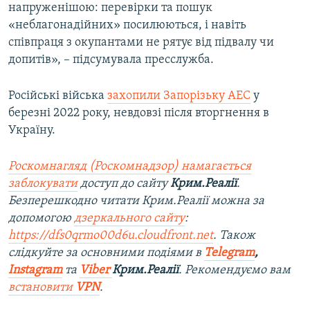
напруженішою: перевірки та пошук
«неблагонадійних» посилюються, і навіть
співпраця з окупантами не рятує від підвалу чи
допитів», – підсумувала пресслужба.
Російські війська
захопили Запорізьку АЕС
у
березні 2022 року, невдовзі після вторгнення в
Україну.
Роскомнагляд (Роскомнадзор) намагається
заблокувати
доступ до сайту
Крим.Реалії
.
Безперешкодно читати Крим.Реалії можна за
допомогою
дзеркального сайту
:
https://dfs0qrmo00d6u.cloudfront.net
. Також
слідкуйте за основними подіями в
Telegram
,
Instagram
та
Viber
Крим.Реалії
. Ре
комендуємо вам
встановити
VPN
.