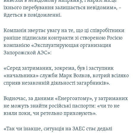
вивезли в невідомому напрямку, і наразі місце
їхнього перебування залишається невідомим», –
йдеться в повідомленні.
Компанія звертає увагу на те, що ці співробітники
раніше підписали контракти зі створеною Росією
компанією «Эксплуатирующая организация
Запорожской АЭС»:
«Серед затриманих, зокрема, був і заступник
«начальника» служби Марк Волков, котрий всіляко
сприяв незаконній діяльності загарбників».
Водночас, за даними «Енергоатому», у затриманих
не можуть знайти російські паспорти: «чи то не
взяли поки, чи ретельно приховують».
«Так чи інакше, ситуація на ЗАЕС стає дедалі