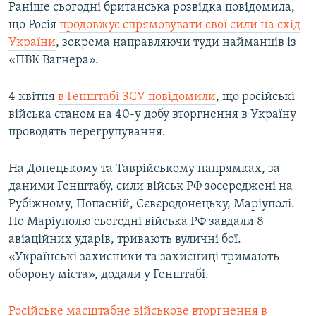
Раніше сьогодні британська розвідка повідомила,
що Росія
продовжує спрямовувати свої сили на схід
України
, зокрема направляючи туди найманців із
«ПВК Вагнера».
4 квітня
в Генштабі ЗСУ повідомили
, що російські
війська станом на 40-у добу вторгнення в Україну
проводять перегрупування.
На Донецькому та Таврійському напрямках, за
даними Генштабу, сили військ РФ зосереджені на
Рубіжному, Попасній, Сєвєродонецьку, Маріуполі.
По Маріуполю сьогодні війська РФ завдали 8
авіаційних ударів, тривають вуличні бої.
«Українські захисники та захисниці тримають
оборону міста», додали у Генштабі.
Російське масштабне військове вторгнення в