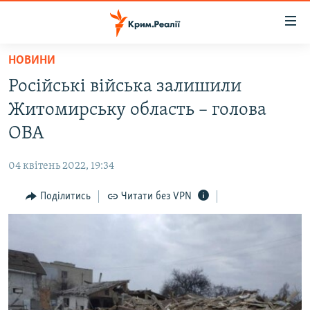
Доступність
посилання
Перейти
НОВИНИ
до
НОВИНИ
Російські війська залишили
основного
ВОДА.КРИМ
матеріалу
Житомирську область – голова
ВІДЕО ТА ФОТО
Перейти
ОВА
до
ПОЛІТИКА
основної
04 квітень 2022, 19:34
БЛОГИ
навігації
Перейти
Поділитись
Читати без VPN
ПОГЛЯД
до
ІНТЕРВ'Ю
пошуку
ВСЕ ЗА ДЕНЬ
СПЕЦПРОЕКТИ
ЯК ОБІЙТИ БЛОКУВАННЯ
ДЕПОРТАЦІЯ