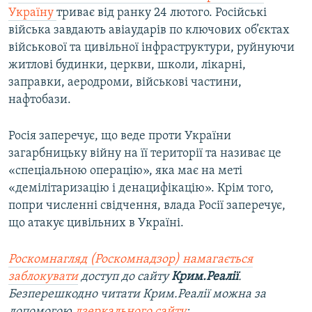
Україну
триває від ранку 24 лютого. Російські
війська завдають авіаударів по ключових об’єктах
військової та цивільної інфраструктури, руйнуючи
житлові будинки, церкви, школи, лікарні,
заправки, аеродроми, військові частини,
нафтобази.
Росія заперечує, що веде проти України
загарбницьку війну на її території та називає це
«спеціальною операцію», яка має на меті
«демілітаризацію і денацифікацію». Крім того,
попри численні свідчення, влада Росії заперечує,
що атакує цивільних в Україні.
Роскомнагляд (Роскомнадзор) намагається
заблокувати
доступ до сайту
Крим.Реалії
.
Безперешкодно читати Крим.Реалії можна за
допомогою
дзеркального сайту
: