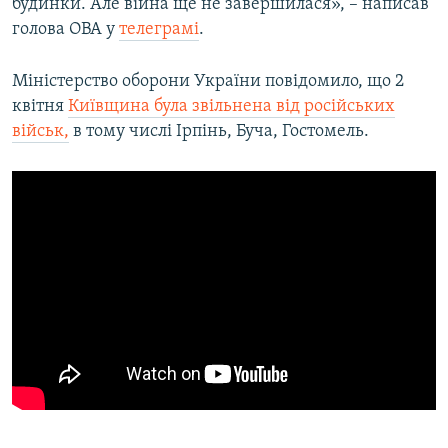
будинки. Але війна ще не завершилася», – написав
голова ОВА у
телеграмі
.
Міністерство оборони України повідомило, що 2
квітня
Київщина була звільнена від російських
військ,
в тому числі Ірпінь, Буча, Гостомель.