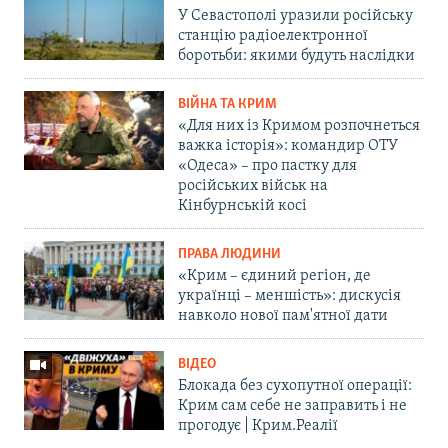
У Севастополі уразили російську
станцію радіоелектронної
боротьби: якими будуть наслідки
ВІЙНА ТА КРИМ
«Для них із Кримом розпочнеться
важка історія»: командир ОТУ
«Одеса» – про пастку для
російських військ на
Кінбурнській косі
ПРАВА ЛЮДИНИ
«Крим – єдиний регіон, де
українці – меншість»: дискусія
навколо нової пам'ятної дати
ВІДЕО
Блокада без сухопутної операції:
Крим сам себе не заправить і не
прогодує | Крим.Реалії