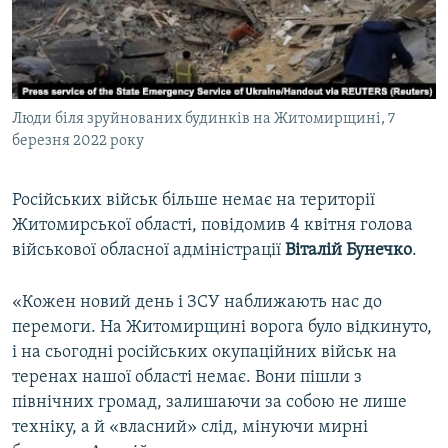
ВІДЕОУРОКИ «ELIFBE»
Русский
СВІДЧЕННЯ ОКУПАЦІЇ
Qırımtatar
УКРАЇНСЬКА ПРОБЛЕМА КРИМУ
Люди біля зруйнованих будинків на Житомирщині, 7
ДОЛУЧАЙСЯ!
ІНФОГРАФІКА
березня 2022 року
Російських військ більше немає на території
Усі сайти RFE/RL
Житомирської області, повідомив 4 квітня голова
військової обласної адміністрації
Віталій Бунечко
.
«Кожен новий день і ЗСУ наближають нас до
перемоги. На Житомирщині ворога було відкинуто,
і на сьогодні російських окупаційних військ на
теренах нашої області немає. Вони пішли з
північних громад, залишаючи за собою не лише
техніку, а й «власний» слід, мінуючи мирні