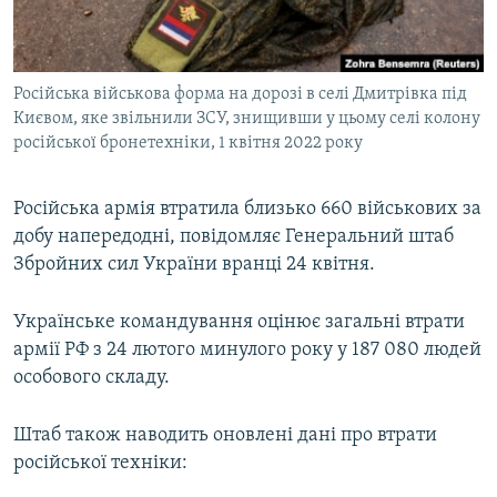
ВІДЕОУРОКИ «ELIFBE»
Русский
СВІДЧЕННЯ ОКУПАЦІЇ
Qırımtatar
Російська військова форма на дорозі в селі Дмитрівка під
УКРАЇНСЬКА ПРОБЛЕМА КРИМУ
Києвом, яке звільнили ЗСУ, знищивши у цьому селі колону
ДОЛУЧАЙСЯ!
ІНФОГРАФІКА
російської бронетехніки, 1 квітня 2022 року
Російська армія втратила близько 660 військових за
добу напередодні, повідомляє Генеральний штаб
Усі сайти RFE/RL
Збройних сил України вранці 24 квітня.
Українське командування оцінює загальні втрати
армії РФ з 24 лютого минулого року у 187 080 людей
особового складу.
Штаб також наводить оновлені дані про втрати
російської техніки: