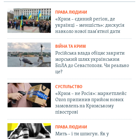
ПРАВА ЛЮДИНИ
«Крим – єдиний регіон, де
українці – меншість»: дискусія
навколо нової пам'ятної дати
ВІЙНА ТА КРИМ
Російська влада обіцяє закрити
морський шлях українським
БпЛА до Севастополя. Чи реально
це?
СУСПІЛЬСТВО
«Крим – не Росія»: маркетплейс
Ozon припинив прийом нових
замовлень на Кримському
півострові
ПРАВА ЛЮДИНИ
Мить – і ти шпигун. Як у