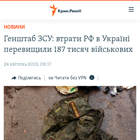
Доступність
посилання
Перейти
НОВИНИ
до
НОВИНИ
Генштаб ЗСУ: втрати РФ в Україні
основного
ВОДА.КРИМ
матеріалу
перевищили 187 тисяч військових
ВІДЕО ТА ФОТО
Перейти
до
24 квітень 2023, 08:17
ПОЛІТИКА
основної
БЛОГИ
Поділитись
Читати без VPN
навігації
Перейти
ПОГЛЯД
до
ІНТЕРВ'Ю
пошуку
ВСЕ ЗА ДЕНЬ
СПЕЦПРОЕКТИ
ЯК ОБІЙТИ БЛОКУВАННЯ
ДЕПОРТАЦІЯ