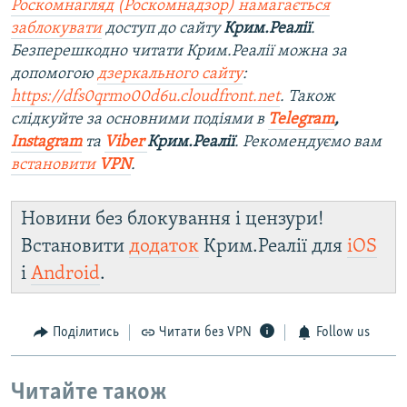
Роскомнагляд (Роскомнадзор) намагається
заблокувати
доступ до сайту
Крим.Реалії
.
Безперешкодно читати Крим.Реалії можна за
допомогою
дзеркального сайту
:
https://dfs0qrmo00d6u.cloudfront.net
. Також
слідкуйте за основними подіями в
Telegram
,
Instagram
та
Viber
Крим.Реалії
. Ре
комендуємо вам
встановити
VPN
.
Новини без блокування і цензури!
Встановити
додаток
Крим.Реалії для
iOS
і
Android
.
Поділитись
Читати без VPN
Follow us
Читайте також