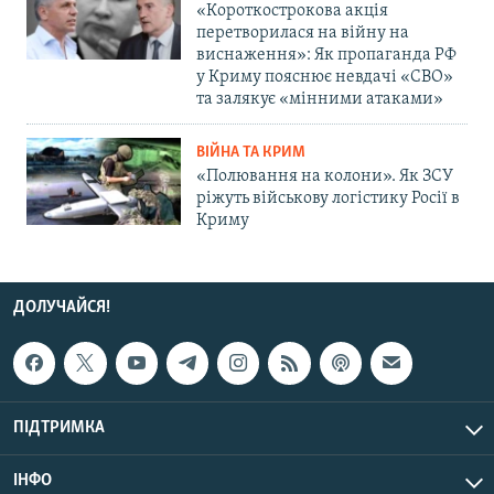
«Короткострокова акція
перетворилася на війну на
виснаження»: Як пропаганда РФ
у Криму пояснює невдачі «СВО»
та залякує «мінними атаками»
ВІЙНА ТА КРИМ
«Полювання на колони». Як ЗСУ
ріжуть військову логістику Росії в
Криму
ДОЛУЧАЙСЯ!
ПІДТРИМКА
ІНФО