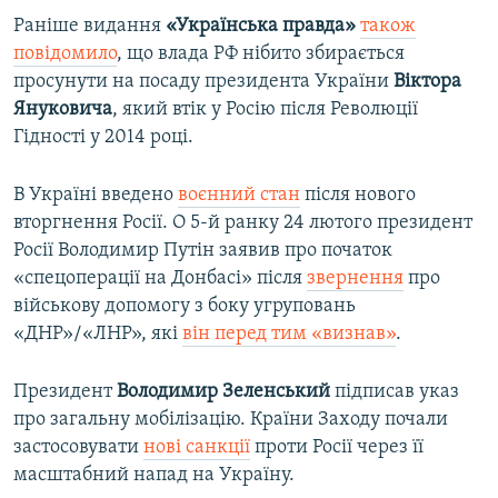
Раніше видання
«Українська правда»
також
повідомило
, що влада РФ нібито збирається
просунути на посаду президента України
Віктора
Януковича
, який втік у Росію після Революції
Гідності у 2014 році.
В Україні введено
воєнний стан
після нового
вторгнення Росії. О 5-й ранку 24 лютого президент
Росії Володимир Путін заявив про початок
«спецоперації на Донбасі» після
звернення
про
військову допомогу з боку угруповань
«ДНР»/«ЛНР», які
він перед тим «визнав»
.
Президент
Володимир Зеленський
підписав указ
про загальну мобілізацію. Країни Заходу почали
застосовувати
нові
санкції
проти Росії через її
масштабний напад на Україну.