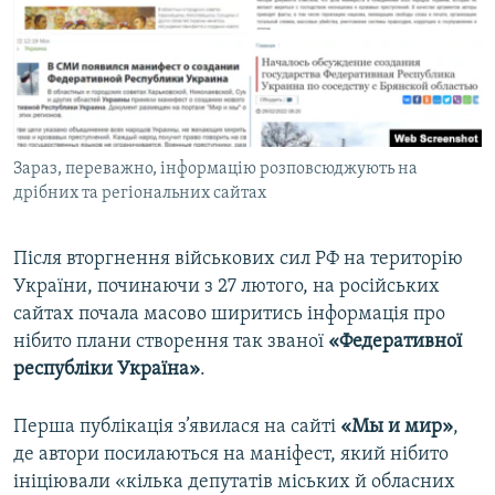
ВІДЕОУРОКИ «ELIFBE»
Русский
СВІДЧЕННЯ ОКУПАЦІЇ
Qırımtatar
УКРАЇНСЬКА ПРОБЛЕМА КРИМУ
ДОЛУЧАЙСЯ!
ІНФОГРАФІКА
Зараз, переважно, інформацію розповсюджують на
дрібних та регіональних сайтах
Усі сайти RFE/RL
Після вторгнення військових сил РФ на територію
України, починаючи з 27 лютого, на російських
сайтах почала масово ширитись інформація про
нібито плани створення так званої
«Федеративної
республіки Україна»
.
Перша публікація з’явилася на сайті
«Мы и мир»
,
де автори посилаються на маніфест, який нібито
ініціювали «кілька депутатів міських й обласних