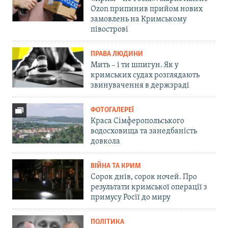
Ozon припинив прийом нових
замовлень на Кримському
півострові
ПРАВА ЛЮДИНИ
Мить – і ти шпигун. Як у
кримських судах розглядають
звинувачення в держзраді
ФОТОГАЛЕРЕЇ
Краса Сімферопольського
водосховища та занедбаність
довкола
ВІЙНА ТА КРИМ
Сорок днів, сорок ночей. Про
результати кримської операції з
примусу Росії до миру
ПОЛІТИКА