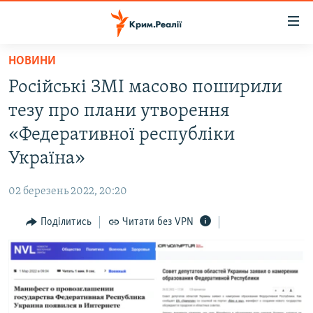
Доступність
посилання
Перейти
НОВИНИ
до
НОВИНИ
Російські ЗМІ масово поширили
основного
ВОДА.КРИМ
матеріалу
тезу про плани утворення
ВІДЕО ТА ФОТО
Перейти
«Федеративної республіки
до
ПОЛІТИКА
Україна»
основної
БЛОГИ
навігації
02 березень 2022, 20:20
Перейти
ПОГЛЯД
до
Поділитись
Читати без VPN
ІНТЕРВ'Ю
пошуку
ВСЕ ЗА ДЕНЬ
СПЕЦПРОЕКТИ
ЯК ОБІЙТИ БЛОКУВАННЯ
ДЕПОРТАЦІЯ