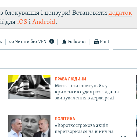
з блокування і цензури! Встановити
додаток
ії для
iOS
і
Android
.
ь
Читати без VPN
Follow us
Print
ПРАВА ЛЮДИНИ
Мить – і ти шпигун. Як у
кримських судах розглядають
звинувачення в держзраді
ПОЛІТИКА
«Короткострокова акція
перетворилася на війну на