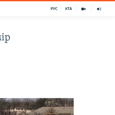
РУС
КТА
мір