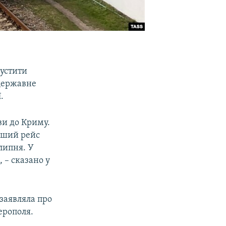
пустити
 державне
.
ви до Криму.
ерший рейс
липня. У
 – сказано у
заявляла про
ерополя.