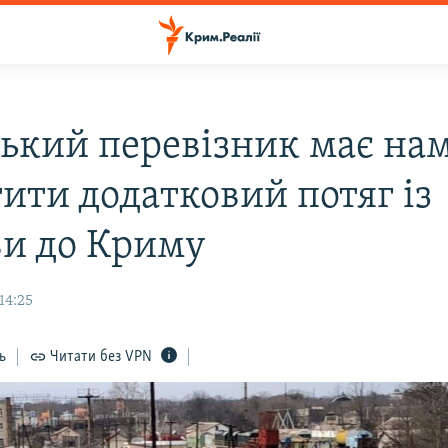
ський перевізник має на
ити додатковий потяг із
и до Криму
14:25
ь
Читати без VPN