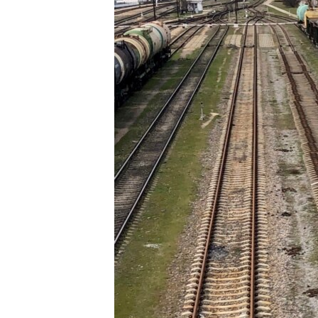
ВІДЕОУРОКИ «ELIFBE»
СВІДЧЕННЯ ОКУПАЦІЇ
УКРАЇНСЬКА ПРОБЛЕМА КРИМУ
ІНФОГРАФІКА