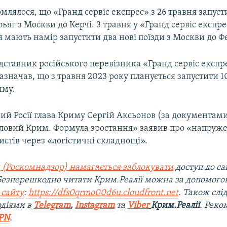
млялося, що «Гранд сервіс експрес» з 26 травня запуст
ьяг з Москви до Керчі. 3 травня у «Гранд сервіс експре
я мають намір запустити два нові поїзди з Москви до Фе
дставник російського перевізника «Гранд сервіс експр
азначав, що з травня 2023 року планується запустити 
иму.
ий Росії глава Криму Сергій Аксьонов (за документами
іловий Крим. Формула зростання» заявив про «напруж
истів через «логістичні складнощі».
 (Роскомнадзор) намагається заблокувати
доступ до са
 Безперешкодно читати Крим.Реалії можна за допомог
 сайту
:
https://dfs0qrmo00d6u.cloudfront.net
. Також слі
діями в
Telegram
,
Instagram
та
Viber
Крим.Реалії
. Рек
PN
.