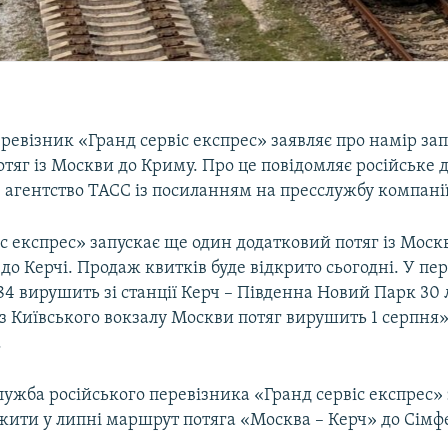
ревізник «Гранд сервіс експрес» заявляє про намір за
тяг із Москви до Криму. Про це повідомляє російське
 агентство ТАСС із посиланням на пресслужбу компанії
с експрес» запускає ще один додатковий потяг із Моск
до Керчі. Продаж квитків буде відкрито сьогодні. У п
4 вирушить зі станції Керч – Південна Новий Парк 30 
 Київського вокзалу Москви потяг вирушить 1 серпня»,
.
ужба російського перевізника «Гранд сервіс експрес» 
жити у липні маршрут потяга «Москва – Керч» до Сімф