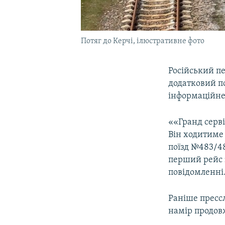
Потяг до Керчі, ілюстративне фото
Російський пе
додатковий по
інформаційне
««Гранд серві
Він ходитиме 
поїзд №483/48
перший рейс з
повідомленні
Раніше прессл
намір продов