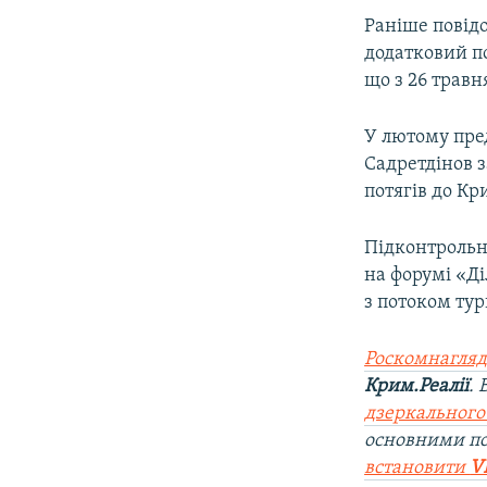
Раніше повідо
додатковий по
що з 26 травн
У лютому пре
Садретдінов з
потягів до Кр
Підконтрольн
на форумі «Д
з потоком тур
Роскомнагляд
Крим.Реалії
.
дзеркального
основними по
встановити
V