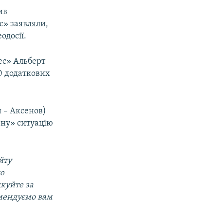
ив
с» заявляли,
одосії.
ес» Альберт
10 додаткових
 – Аксенов)
ену» ситуацію
йту
ою
дкуйте за
омендуємо вам