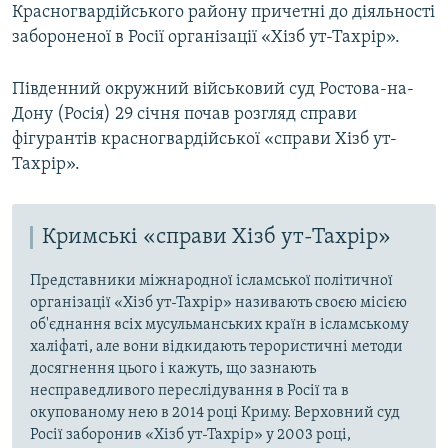
Красногвардійського району причетні до діяльності
забороненої в Росії організації «Хізб ут-Тахрір».
Південний окружний військовий суд Ростова-на-
Дону (Росія) 29 січня почав розгляд справи
фігурантів красногвардійської «справи Хізб ут-
Тахрір».
Кримські «справи Хізб ут-Тахрір»
Представники міжнародної ісламської політичної
організації «Хізб ут-Тахрір» називають своєю місією
об'єднання всіх мусульманських країн в ісламському
халіфаті, але вони відкидають терористичні методи
досягнення цього і кажуть, що зазнають
несправедливого переслідування в Росії та в
окупованому нею в 2014 році Криму. Верховний суд
Росії заборонив «Хізб ут-Тахрір» у 2003 році,