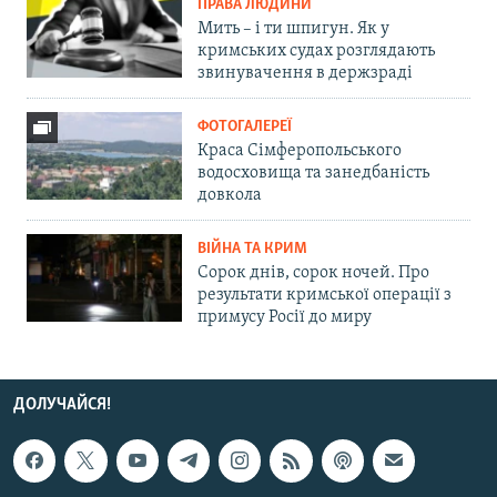
ПРАВА ЛЮДИНИ
Мить – і ти шпигун. Як у
кримських судах розглядають
звинувачення в держзраді
ФОТОГАЛЕРЕЇ
Краса Сімферопольського
водосховища та занедбаність
довкола
ВІЙНА ТА КРИМ
Сорок днів, сорок ночей. Про
результати кримської операції з
примусу Росії до миру
ДОЛУЧАЙСЯ!