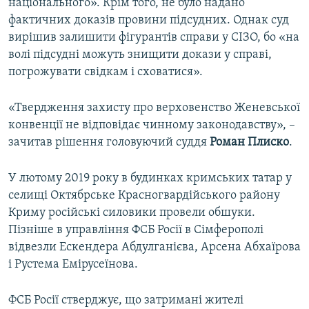
національного». Крім того, не було надано
фактичних доказів провини підсудних. Однак суд
вирішив залишити фігурантів справи у СІЗО, бо «на
волі підсудні можуть знищити докази у справі,
погрожувати свідкам і сховатися».
«Твердження захисту про верховенство Женевської
конвенції не відповідає чинному законодавству», –
зачитав рішення головуючий суддя
Роман Плиско
.
У лютому 2019 року в будинках кримських татар у
селищі Октябрське Красногвардійського району
Криму російські силовики провели обшуки.
Пізніше в управління ФСБ Росії в Сімферополі
відвезли Ескендера Абдулганієва, Арсена Абхаїрова
і Рустема Емірусеїнова.
ФСБ Росії стверджує, що затримані жителі