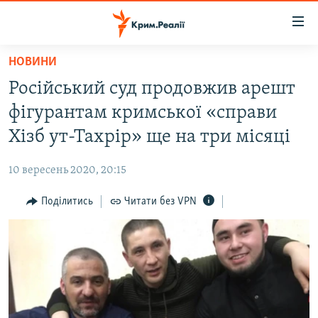
Доступність
посилання
Перейти
НОВИНИ
до
НОВИНИ
Російський суд продовжив арешт
основного
ВОДА.КРИМ
матеріалу
фігурантам кримської «справи
ВІДЕО ТА ФОТО
Перейти
Хізб ут-Тахрір» ще на три місяці
до
ПОЛІТИКА
основної
10 вересень 2020, 20:15
БЛОГИ
навігації
Перейти
Поділитись
Читати без VPN
ПОГЛЯД
до
ІНТЕРВ'Ю
пошуку
ВСЕ ЗА ДЕНЬ
СПЕЦПРОЕКТИ
ЯК ОБІЙТИ БЛОКУВАННЯ
ДЕПОРТАЦІЯ