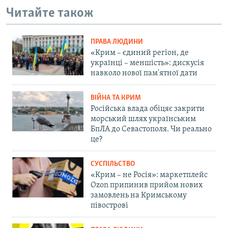
Читайте також
ПРАВА ЛЮДИНИ
«Крим – єдиний регіон, де
українці – меншість»: дискусія
навколо нової пам'ятної дати
ВІЙНА ТА КРИМ
Російська влада обіцяє закрити
морський шлях українським
БпЛА до Севастополя. Чи реально
це?
СУСПІЛЬСТВО
«Крим – не Росія»: маркетплейс
Ozon припинив прийом нових
замовлень на Кримському
півострові