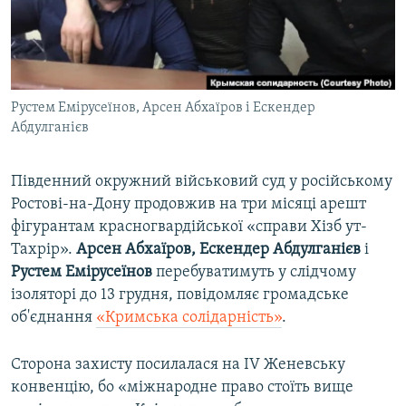
ВІДЕОУРОКИ «ELIFBE»
Русский
СВІДЧЕННЯ ОКУПАЦІЇ
Qırımtatar
УКРАЇНСЬКА ПРОБЛЕМА КРИМУ
Рустем Емірусеїнов, Арсен Абхаїров і Ескендер
ДОЛУЧАЙСЯ!
ІНФОГРАФІКА
Абдулганієв
Південний окружний військовий суд у російському
Усі сайти RFE/RL
Ростові-на-Дону продовжив на три місяці арешт
фігурантам красногвардійської «справи Хізб ут-
Тахрір».
Арсен Абхаїров, Ескендер Абдулганієв
і
Рустем Емірусеїнов
перебуватимуть у слідчому
ізоляторі до 13 грудня, повідомляє громадське
об'єднання
«Кримська солідарність»
.
Сторона захисту посилалася на IV Женевську
конвенцію, бо «міжнародне право стоїть вище