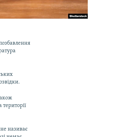
 позбавлення
ратура
ських
озвідки.
також
а території
 не називає
зі немає.