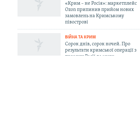
«Крим – не Росія»: маркетплейс
Ozon припинив прийом нових
замовлень на Кримському
півострові
ВІЙНА ТА КРИМ
Усі сайти RFE/RL
Сорок днів, сорок ночей. Про
результати кримської операції з
примусу Росії до миру
ПІДТРИМКА
ІНФО
Ваше відео і фото
Крим.Реалії
Радіо
Передрук
Мобільний додаток Android | iOS
Контакти