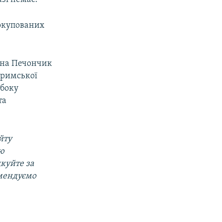
 окупованих
яна Печончик
Кримської
 боку
та
йту
ою
дкуйте за
омендуємо