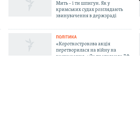
Мить – і ти шпигун. Як у
кримських судах розглядають
звинувачення в держзраді
ПОЛІТИКА
«Короткострокова акція
перетворилася на війну на
виснаження»: Як пропаганда РФ
у Криму пояснює невдачі «СВО»
та залякує «мінними атаками»
ДОЛУЧАЙСЯ!
. Про нас