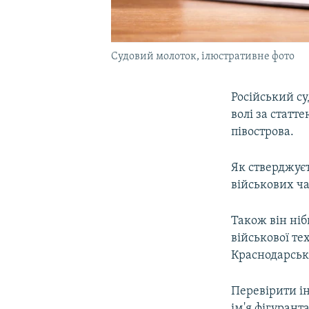
Судовий молоток, ілюстративне фото
Російський су
волі за статт
півострова.
Як стверджує
військових ча
Також він ніб
військової те
Краснодарськ
Перевірити і
ім'я фігурант