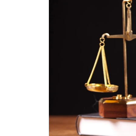
ВІДЕОУРОКИ «ELIFBE»
СВІДЧЕННЯ ОКУПАЦІЇ
УКРАЇНСЬКА ПРОБЛЕМА КРИМУ
ІНФОГРАФІКА