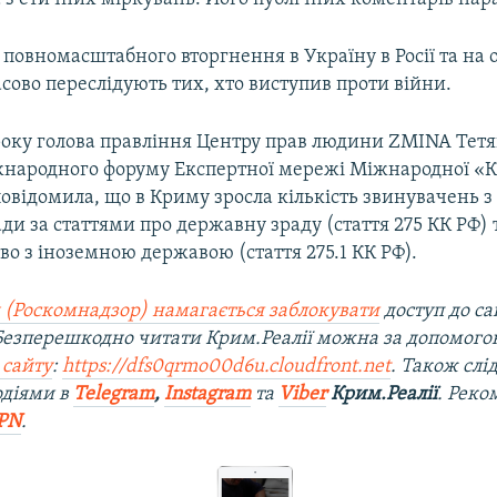
 повномасштабного вторгнення в Україну в Росії та на
сово переслідують тих, хто виступив проти війни.
 року голова правління Центру прав людини ZMINA Тет
Міжнародного форуму Експертної мережі Міжнародної «
відомила, що в Криму зросла кількість звинувачень з
ади за статтями про державну зраду (стаття 275 КК РФ) 
во з іноземною державою (стаття 275.1 КК РФ).
 (Роскомнадзор) намагається заблокувати
доступ до са
 Безперешкодно читати Крим.Реалії можна за допомог
 сайту
:
https://dfs0qrmo00d6u.cloudfront.net
. Також слі
одіями в
Telegram
,
Instagram
та
Viber
Крим.Реалії
. Рек
PN
.