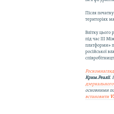
Після початку
територіях ма
Влітку цього
під час ІІІ 
платформи» по
російської вл
співробітницт
Роскомнагляд
Крим.Реалії
.
дзеркального
основними п
встановити
V