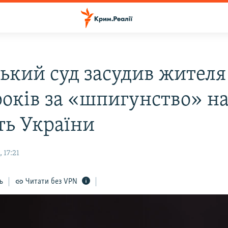
ський суд засудив жителя
років за «шпигунство» н
ть України
 17:21
ь
Читати без VPN