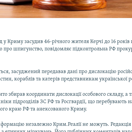
д у Криму засудив 46-річного жителя Керчі до 16 років
ею про шпигунство, повідомляє підконтрольна РФ проку
ться, засуджений передавав дані про дислокацію росій
стин, кораблів та катерів представникам української р
ито збирав координати дислокації особового складу, а 
хніки підрозділів ЗС РФ та Росгвардії, що перебувають н
ого краю РФ та анексованого Криму.
нформацію незалежно Крим.Реалії не можуть. Редакція
а з етичних міркувань. Його публічних коментарів нара