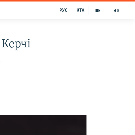
РУС
КТА
 Керчі
а