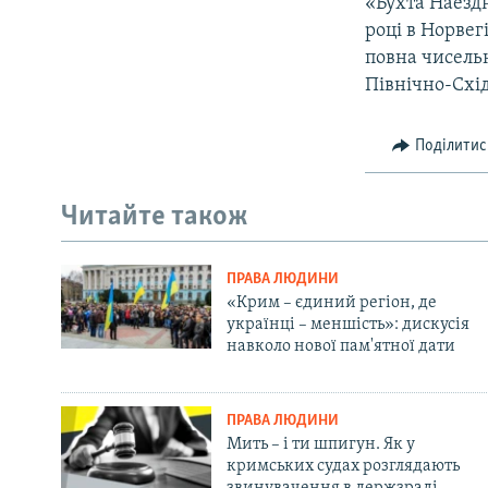
«Бухта Наездн
році в Норвег
повна чисельні
Північно-Схід
Поділитис
Читайте також
ПРАВА ЛЮДИНИ
«Крим – єдиний регіон, де
українці – меншість»: дискусія
навколо нової пам'ятної дати
ПРАВА ЛЮДИНИ
Мить – і ти шпигун. Як у
кримських судах розглядають
звинувачення в держзраді