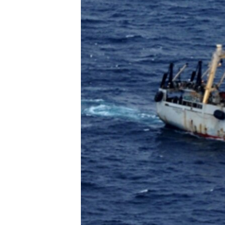
ВІДЕОУРОКИ «ELIFBE»
СВІДЧЕННЯ ОКУПАЦІЇ
УКРАЇНСЬКА ПРОБЛЕМА КРИМУ
ІНФОГРАФІКА