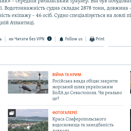
ик» – середній рибальський траулер. Він був побудован
ії. Водотоннажність судна складає 2878 тонн, довжина 
сть екіпажу – 46 осіб. Судно спеціалізується на ловлі пі
ній Атлантиці.
ь
Читати без VPN
Follow us
Print
ВІЙНА ТА КРИМ
Російська влада обіцяє закрити
морський шлях українським
БпЛА до Севастополя. Чи реально
це?
ФОТОГАЛЕРЕЇ
Краса Сімферопольського
водосховища та занедбаність
довкола