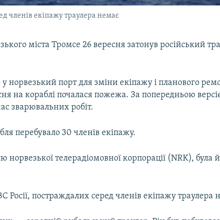
ед членів екіпажу траулера немає
зького міста Тромсе 26 вересня затонув російський тр
у норвезький порт для зміни екіпажу і планового ремо
сня на кораблі почалася пожежа. За попередньою верс
час зварювальних робіт.
бля перебувало 30 членів екіпажу.
ю норвезької телерадіомовної корпорації (NRK), була 
 Росії, постраждалих серед членів екіпажу траулера 