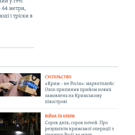
ий у 1991
– 64 метри,
кші і тріски в
СУСПІЛЬСТВО
«Крим – не Росія»: маркетплейс
Ozon припинив прийом нових
замовлень на Кримському
півострові
ВІЙНА ТА КРИМ
Сорок днів, сорок ночей. Про
результати кримської операції з
примусу Росії до миру