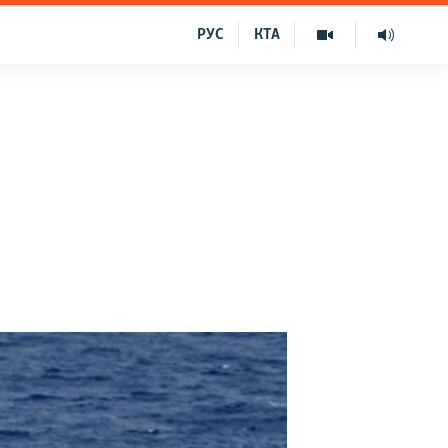
РУС
КТА