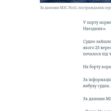
За даними МЗС Росії, постраждалих сер
У порту норве
Наездник».
Судно зайшло 
якого 25 вере
почалося під 
На борту кора
За інформаціє
вибуху судна.
За даними МЗС