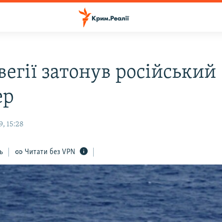
вегії затонув російський
ер
, 15:28
ь
Читати без VPN