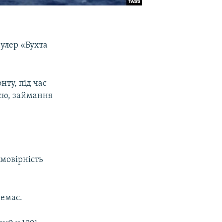
аулер «Бухта
нту, під час
ією, займання
ймовірність
немає.