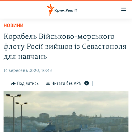
Доступність
посилання
Перейти
НОВИНИ
до
НОВИНИ
Корабель Військово-морського
основного
ВОДА.КРИМ
матеріалу
флоту Росії вийшов із Севастополя
ВІДЕО ТА ФОТО
Перейти
для навчань
до
ПОЛІТИКА
основної
14 вересень 2020, 10:43
БЛОГИ
навігації
Перейти
Поділитись
Читати без VPN
ПОГЛЯД
до
ІНТЕРВ'Ю
пошуку
ВСЕ ЗА ДЕНЬ
СПЕЦПРОЕКТИ
ЯК ОБІЙТИ БЛОКУВАННЯ
ДЕПОРТАЦІЯ