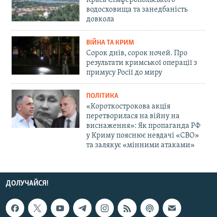
Краса Сімферопольського
водосховища та занедбаність
довкола
ВІЙНА ТА КРИМ
Сорок днів, сорок ночей. Про
результати кримської операції з
примусу Росії до миру
ПОЛІТИКА
«Короткострокова акція
перетворилася на війну на
виснаження»: Як пропаганда РФ
у Криму пояснює невдачі «СВО»
та залякує «мінними атаками»
ДОЛУЧАЙСЯ!