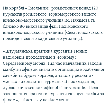
На кораблі «Смольний» розмістилися понад 120
курсантів російського Чорноморського вищого
військово-морського училища ім. Нахімова та
близько 80 вихованців філії Нахімовського
військово-морського училища (Севастопольського
президентського кадетського училища).
«Штурманська практика курсантів і юних
нахімовців проходитиме в Чорному і
Середземному морях. Під час навчальних заходів
майбутні офіцери вивчать організацію корабельної
служби та будову корабля, а також у реальних
умовах виконають штурманські прокладання,
дублюючи вахтових офіцерів і штурманів. Після
завершення практики курсанти складуть заліки за
фахом», – йдеться у повідомленні.