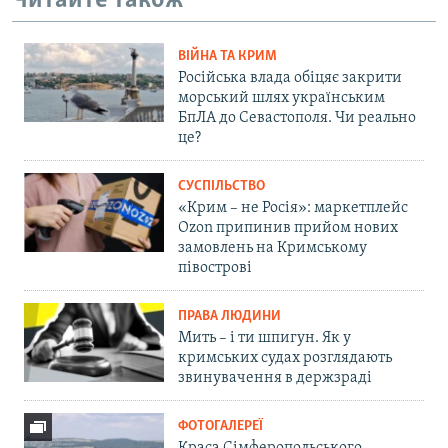
Читайте також
ВІЙНА ТА КРИМ
Російська влада обіцяє закрити
морський шлях українським
БпЛА до Севастополя. Чи реально
це?
СУСПІЛЬСТВО
«Крим – не Росія»: маркетплейс
Ozon припинив прийом нових
замовлень на Кримському
півострові
ПРАВА ЛЮДИНИ
Мить – і ти шпигун. Як у
кримських судах розглядають
звинувачення в держзраді
ФОТОГАЛЕРЕЇ