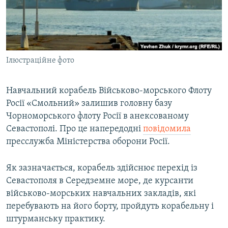
ВІДЕОУРОКИ «ELIFBE»
Русский
СВІДЧЕННЯ ОКУПАЦІЇ
Qırımtatar
УКРАЇНСЬКА ПРОБЛЕМА КРИМУ
Ілюстраційне фото
ДОЛУЧАЙСЯ!
ІНФОГРАФІКА
Навчальний корабель Військово-морського Флоту
Росії «Смольний» залишив головну базу
Усі сайти RFE/RL
Чорноморського флоту Росії в анексованому
Севастополі. Про це напередодні
повідомила
пресслужба Міністерства оборони Росії.
Як зазначається, корабель здійснює перехід із
Севастополя в Середземне море, де курсанти
військово-морських навчальних закладів, які
перебувають на його борту, пройдуть корабельну і
штурманську практику.