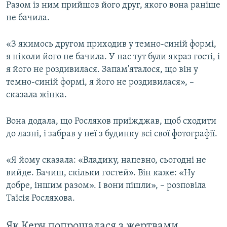
Разом із ним прийшов його друг, якого вона раніше
не бачила.
«З якимось другом приходив у темно-синій формі,
я ніколи його не бачила. У нас тут були якраз гості, і
я його не роздивилася. Запам'яталося, що він у
темно-синій формі, я його не роздивилася», –
сказала жінка.
Вона додала, що Росляков приїжджав, щоб сходити
до лазні, і забрав у неї з будинку всі свої фотографії.
«Я йому сказала: «Владику, напевно, сьогодні не
вийде. Бачиш, скільки гостей». Він каже: «Ну
добре, іншим разом». І вони пішли», – розповіла
Таїсія Рослякова.
Як Керч попрощалася з жертвами