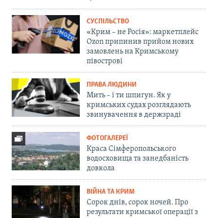
СУСПІЛЬСТВО
«Крим – не Росія»: маркетплейс
Ozon припинив прийом нових
замовлень на Кримському
півострові
ПРАВА ЛЮДИНИ
Мить – і ти шпигун. Як у
кримських судах розглядають
звинувачення в держзраді
ФОТОГАЛЕРЕЇ
Краса Сімферопольського
водосховища та занедбаність
довкола
ВІЙНА ТА КРИМ
Сорок днів, сорок ночей. Про
результати кримської операції з