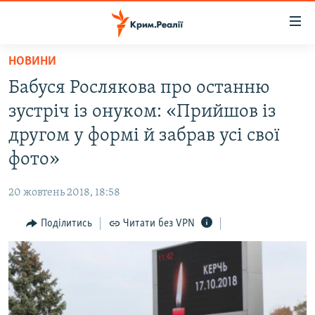
Доступність
посилання
Перейти
НОВИНИ
до
НОВИНИ
Бабуся Рослякова про останню
основного
ВОДА.КРИМ
матеріалу
зустріч із онуком: «Прийшов із
ВІДЕО ТА ФОТО
Перейти
другом у формі й забрав усі свої
до
ПОЛІТИКА
фото»
основної
БЛОГИ
навігації
20 жовтень 2018, 18:58
Перейти
ПОГЛЯД
до
Поділитись
Читати без VPN
ІНТЕРВ'Ю
пошуку
ВСЕ ЗА ДЕНЬ
СПЕЦПРОЕКТИ
ЯК ОБІЙТИ БЛОКУВАННЯ
ДЕПОРТАЦІЯ