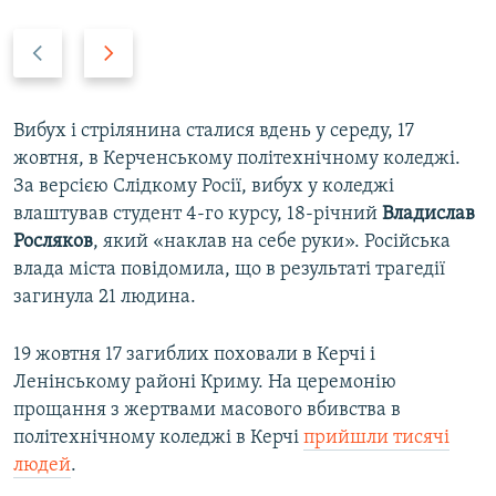
P
N
r
e
e
x
v
t
Вибух і стрілянина сталися вдень у середу, 17
i
s
жовтня, в Керченському політехнічному коледжі.
o
l
За версією Слідкому Росії, вибух у коледжі
u
i
влаштував студент 4-го курсу, 18-річний
Владислав
s
d
Росляков
, який «наклав на себе руки». Російська
s
e
влада міста повідомила, що в результаті трагедії
l
загинула 21 людина.
i
d
19 жовтня 17 загиблих поховали в Керчі і
e
Ленінському районі Криму. На церемонію
прощання з жертвами масового вбивства в
політехнічному коледжі в Керчі
прийшли тисячі
людей
.