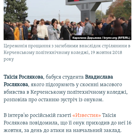
ВІДЕОУРОКИ «ELIFBE»
Русский
СВІДЧЕННЯ ОКУПАЦІЇ
Qırımtatar
УКРАЇНСЬКА ПРОБЛЕМА КРИМУ
ДОЛУЧАЙСЯ!
ІНФОГРАФІКА
Церемонія прощання з загиблими внаслідок стрілянини в
Керченському політехнічному коледжі, 19 жовтня 2018
року
Усі сайти RFE/RL
Таїсія Рослякова
, бабуся студента
Владислава
Рослякова
, якого підозрюють у скоєнні масового
вбивства в Керченському політехнічному коледжі,
розповіла про останню зустріч із онуком.
В інтерв'ю російській газеті
«Известия»
Таїсія
Рослякова повідомила, що її онук приходив до неї 16
жовтня, за день до атаки на навчальний заклад.