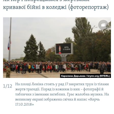
кривавої бійні в коледжі (фоторепортаж)
На площі Леніна стоять у ряд 17 закритих трун із тілами
1/12
жертв трагедії. Поряд із кожним із них – фотографії й
таблички з іменами загиблих. Грає жалобна музика. На
великому екрані зображена свічка й напис «Керчь
17.10.2018»