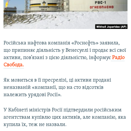
ВІДЕОУРОКИ «ELIFBE»
Русский
СВІДЧЕННЯ ОКУПАЦІЇ
Qırımtatar
УКРАЇНСЬКА ПРОБЛЕМА КРИМУ
ДОЛУЧАЙСЯ!
ІНФОГРАФІКА
Російська нафтова компанія «Роснєфть» заявила,
що припиняє діяльність у Венесуелі і продає всі свої
активи, пов’язані з цією діяльністю, інформує
Радіо
Усі сайти RFE/RL
Свобода.
Як мовиться в її пресрелізі, ці активи продані
неназваній «компанії, що на сто відсотків
належить урядові Росії».
У Кабінеті міністрів Росії підтвердили російським
агентствам купівлю цих активів, але компанію, яка
купила їх, теж не назвали.