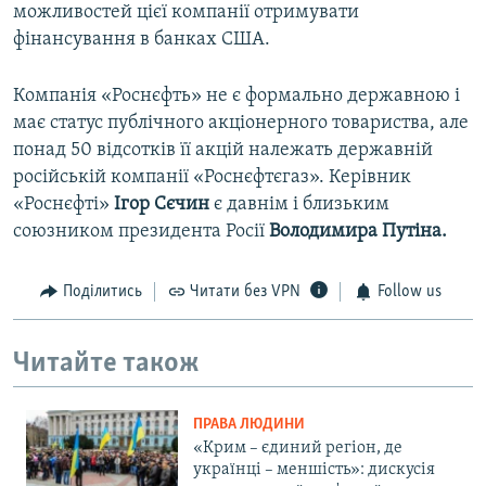
можливостей цієї компанії отримувати
фінансування в банках США.
Компанія «Роснєфть» не є формально державною і
має статус публічного акціонерного товариства, але
понад 50 відсотків її акцій належать державній
російській компанії «Роснєфтєгаз». Керівник
«Роснєфті»
Ігор Сєчин
є давнім і близьким
союзником президента Росії
Володимира Путіна.
Поділитись
Читати без VPN
Follow us
Читайте також
ПРАВА ЛЮДИНИ
«Крим – єдиний регіон, де
українці – меншість»: дискусія