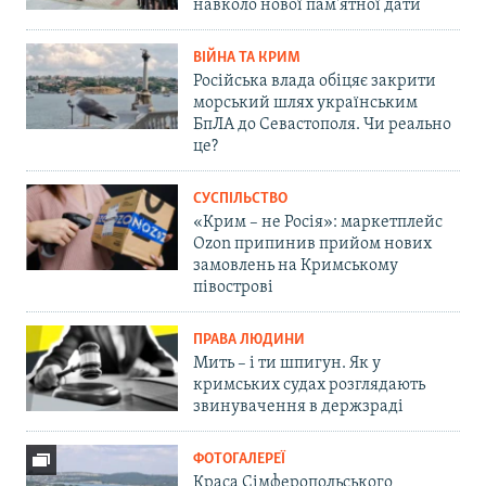
навколо нової пам'ятної дати
ВІЙНА ТА КРИМ
Російська влада обіцяє закрити
морський шлях українським
БпЛА до Севастополя. Чи реально
це?
СУСПІЛЬСТВО
«Крим – не Росія»: маркетплейс
Ozon припинив прийом нових
замовлень на Кримському
півострові
ПРАВА ЛЮДИНИ
Мить – і ти шпигун. Як у
кримських судах розглядають
звинувачення в держзраді
ФОТОГАЛЕРЕЇ
Краса Сімферопольського