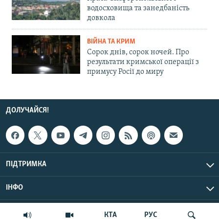
водосховища та занедбаність
довкола
ВІЙНА ТА КРИМ
Сорок днів, сорок ночей. Про
результати кримської операції з
примусу Росії до миру
ДОЛУЧАЙСЯ!
ПІДТРИМКА
ІНФО
© Крим.Реалії, 2026 | Усі права застережено.
КТА
РУС