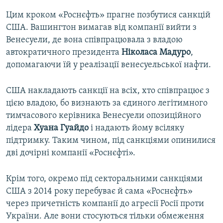
Цим кроком «Роснєфть» прагне позбутися санкцій
США. Вашингтон вимагав від компанії вийти з
Венесуели, де вона співпрацювала з владою
автократичного президента
Ніколаса Мадуро
,
допомагаючи їй у реалізації венесуельської нафти.
США накладають санкції на всіх, хто співпрацює з
цією владою, бо визнають за єдиного легітимного
тимчасового керівника Венесуели опозиційного
лідера
Хуана Гуайдо
і надають йому всіляку
підтримку. Таким чином, під санкціями опинилися
дві дочірні компанії «Роснєфті».
Крім того, окремо під секторальними санкціями
США з 2014 року перебуває й сама «Роснєфть»
через причетність компанії до агресії Росії проти
України. Але вони стосуються тільки обмеження