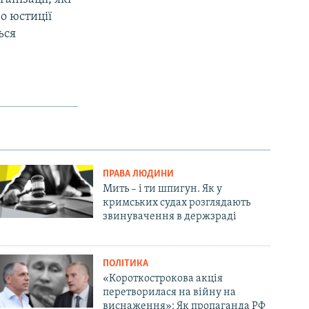
о юстиції
ься
ПРАВА ЛЮДИНИ
Мить – і ти шпигун. Як у
кримських судах розглядають
звинувачення в держзраді
ПОЛІТИКА
«Короткострокова акція
перетворилася на війну на
виснаження»: Як пропаганда РФ