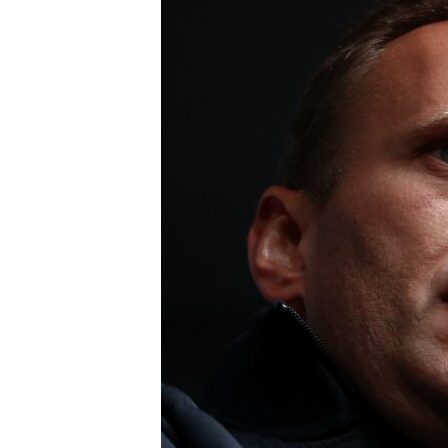
ВІДЕОУРОКИ «ELIFBE»
СВІДЧЕННЯ ОКУПАЦІЇ
УКРАЇНСЬКА ПРОБЛЕМА КРИМУ
ІНФОГРАФІКА