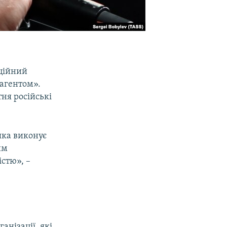
иційний
 агентом».
тня російські
 яка виконує
им
істю», –
анізації, які