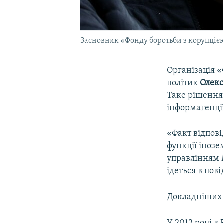
Засновник «Фонду боротьби з корупціє
Організація «
політик
Олекс
Таке рішення 
інформагенці
«Факт відпові
функції інозе
управлінням М
ідеться в пов
Докладніших 
У 2012 році в