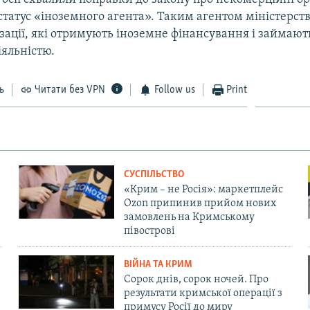
татус «іноземного агента». Таким агентом міністерств
зації, які отримують іноземне фінансування і займают
іяльністю.
ь
Читати без VPN
Follow us
Print
СУСПІЛЬСТВО
«Крим – не Росія»: маркетплейс
Ozon припинив прийом нових
замовлень на Кримському
півострові
ВІЙНА ТА КРИМ
Сорок днів, сорок ночей. Про
результати кримської операції з
примусу Росії до миру