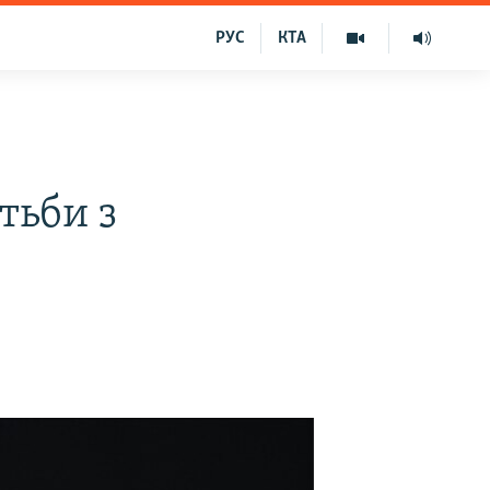
РУС
КТА
тьби з