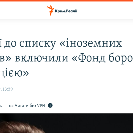
ї до списку «іноземних
ів» включили «Фонд боро
цією»
, 13:39
ь
Читати без VPN