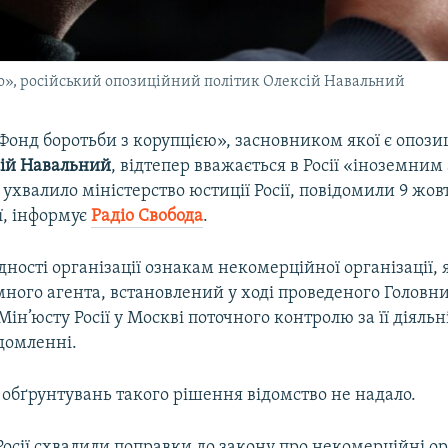
ю», російський опозиційний політик Олексій Навальний
Фонд боротьби з корупцією», засновником якої є опоз
ій
Навальний
, відтепер вважається в Росії «іноземним
ухвалило міністерство юстиції Росії, повідомили 9 жов
ї, інформує
Радіо Свобода
.
дності організації ознакам некомерційної організації,
много агента, встановлений у ході проведеного Головн
ін’юсту Росії у Москві поточного контролю за її діяльн
ідомленні.
обґрунтувань такого рішення відомство не надало.
 Росії схвалили поправки до закону про некомерційні орг