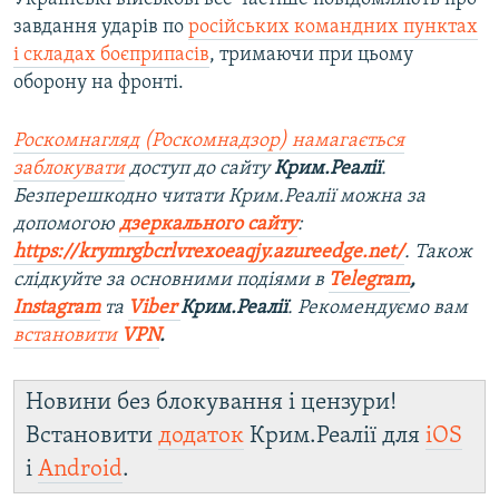
завдання ударів по
російських командних пунктах
і складах боєприпасів
, тримаючи при цьому
оборону на фронті.
Роскомнагляд (Роскомнадзор) намагається
заблокувати
доступ до сайту
Крим.Реалії
.
Безперешкодно читати Крим.Реалії можна за
допомогою
дзеркального сайту
:
https://krymrgbcrlvrexoeaqjy.azureedge.net/
. Також
слідкуйте за основними подіями в
Telegram
,
Instagram
та
Viber
Крим.Реалії
. Рекомендуємо вам
встановити
VPN
.
Новини без блокування і цензури!
Встановити
додаток
Крим.Реалії для
iOS
і
Android
.