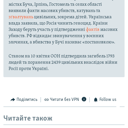
містах Буча, Ірпінь, Гостомель та селах області
виявили факти масових убивств, катувань та
зґвалтувань
цивільних, зокрема дітей. Українська
влада заявила, що Росія чинить геноцид. Країни
Заходу беруть участь у підтвердженні
фактів
масових
убивств. РФ відкидає звинувачення у воєнних
злочинах, а вбивства у Бучі називає «постановкою».
Станом на 10 квітня ООН підтвердила загибель 1793
людей та поранення 2439 цивільних внаслідок війни
Росії проти Україні.
Поділитись
Читати без VPN
Follow us
Читайте також