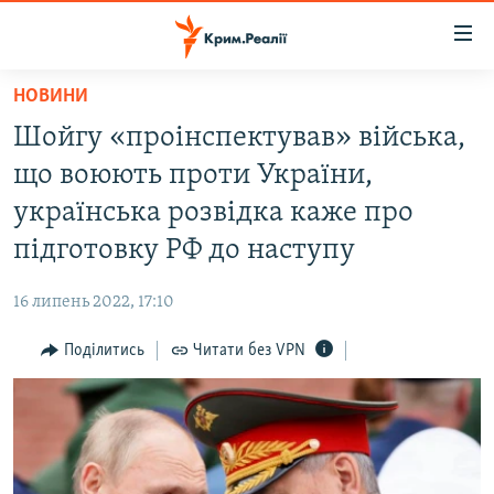
Доступність
посилання
Перейти
НОВИНИ
до
НОВИНИ
Шойгу «проінспектував» війська,
основного
ВОДА.КРИМ
матеріалу
що воюють проти України,
ВІДЕО ТА ФОТО
Перейти
українська розвідка каже про
до
ПОЛІТИКА
підготовку РФ до наступу
основної
БЛОГИ
навігації
16 липень 2022, 17:10
Перейти
ПОГЛЯД
до
Поділитись
Читати без VPN
ІНТЕРВ'Ю
пошуку
ВСЕ ЗА ДЕНЬ
СПЕЦПРОЕКТИ
ЯК ОБІЙТИ БЛОКУВАННЯ
ДЕПОРТАЦІЯ