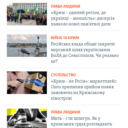
ПРАВА ЛЮДИНИ
«Крим – єдиний регіон, де
українці – меншість»: дискусія
навколо нової пам'ятної дати
ВІЙНА ТА КРИМ
Російська влада обіцяє закрити
морський шлях українським
БпЛА до Севастополя. Чи реально
це?
СУСПІЛЬСТВО
«Крим – не Росія»: маркетплейс
Ozon припинив прийом нових
замовлень на Кримському
півострові
ПРАВА ЛЮДИНИ
Мить – і ти шпигун. Як у
кримських судах розглядають