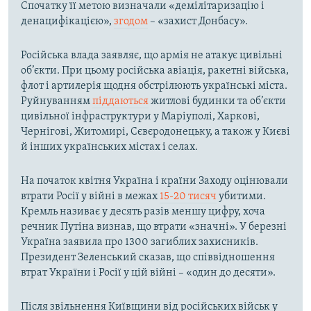
Спочатку її метою визначали «демілітаризацію і
денацифікацією»,
згодом
– «захист Донбасу».
Російська влада заявляє, що армія не атакує цивільні
об’єкти. При цьому російська авіація, ракетні війська,
флот і артилерія щодня обстрілюють українські міста.
Руйнуванням
піддаються
житлові будинки та об’єкти
цивільної інфраструктури у Маріуполі, Харкові,
Чернігові, Житомирі, Сєвєродонецьку, а також у Києві
й інших українських містах і селах.
На початок квітня Україна і країни Заходу оцінювали
втрати Росії у війні в межах
15-20 тисяч
убитими.
Кремль називає у десять разів меншу цифру, хоча
речник Путіна визнав, що втрати «значні». У березні
Україна заявила про 1300 загиблих захисників.
Президент Зеленський сказав, що співвідношення
втрат України і Росії у цій війні – «один до десяти».
Після звільнення Київщини від російських військ у