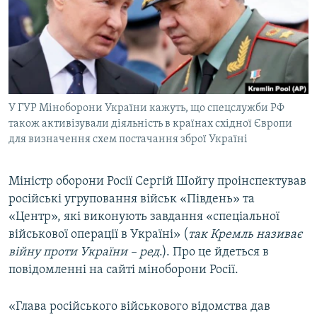
ВІДЕОУРОКИ «ELIFBE»
Русский
СВІДЧЕННЯ ОКУПАЦІЇ
Qırımtatar
УКРАЇНСЬКА ПРОБЛЕМА КРИМУ
ДОЛУЧАЙСЯ!
ІНФОГРАФІКА
У ГУР Міноборони України кажуть, що спецслужби РФ
також активізували діяльність в країнах східної Європи
для визначення схем постачання зброї Україні
Усі сайти RFE/RL
Міністр оборони Росії Сергій Шойгу проінспектував
російські угруповання військ «Південь» та
«Центр», які виконують завдання «спеціальної
військової операції в Україні» (
так Кремль називає
війну проти України – ред
.). Про це йдеться в
повідомленні на сайті міноборони Росії.
«Глава російського військового відомства дав