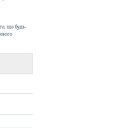
о, що будь-
ивого