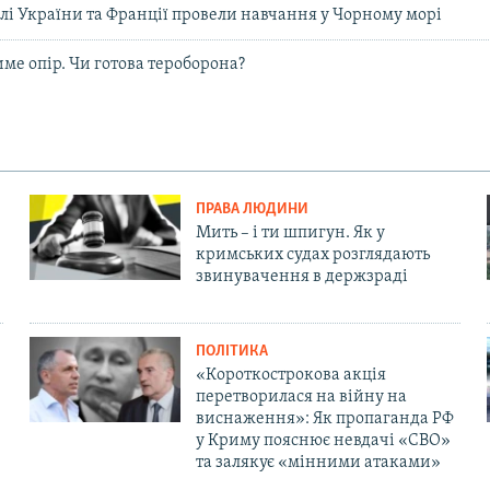
блі України та Франції провели навчання у Чорному морі
ме опір. Чи готова тероборона?
ПРАВА ЛЮДИНИ
Мить – і ти шпигун. Як у
кримських судах розглядають
звинувачення в держзраді
ПОЛІТИКА
«Короткострокова акція
перетворилася на війну на
виснаження»: Як пропаганда РФ
у Криму пояснює невдачі «СВО»
та залякує «мінними атаками»