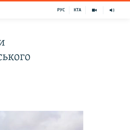
РУС
КТА
и
ського