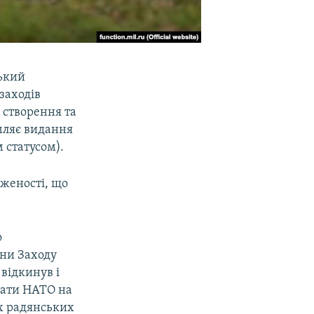
зький
заходів
 створення та
мляє видання
 статусом).
уженості, що
о
їни Заходу
 відкинув і
вати НАТО на
іх радянських