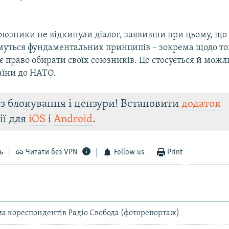
союзники не відкинули діалог, заявивши при цьому, що
уться фундаментальних принципів – зокрема щодо тог
є право обирати своїх союзників. Це стосується й можл
їни до НАТО.
з блокування і цензури! Встановити
додаток
ії для
iOS
і
Android
.
ь
Читати без VPN
Follow us
Print
ма кореспондентів Радіо Свобода (фоторепортаж)