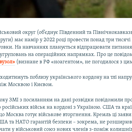
йськовий округ (об’єднує Південний та Північнокавка
руги) має намір у 2022 році провести понад три тисячі 
отовки. На навчаннях планується відпрацювати питання
 угруповань на операційних напрямках. Про це повідо
вузол»
(визнане в РФ «ноагентом», не погодилося з цим
ходитимуть поблизу українського кордону на тлі напр
між Москвою і Києвом.
оку ЗМІ з посиланням на дані розвідки повідомили пр
російських військ на кордоні з Україною. США та кра
о Москва готує військове вторгнення. Кремль ці заяви
США та НАТО гарантій безпеки – зокрема, не розширю
ючати у військовий союз нових членів з-поміж колишн