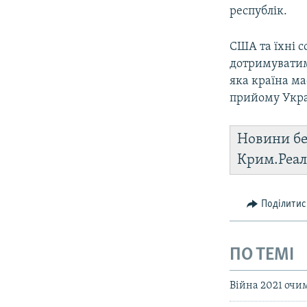
республік.
США та їхні 
дотримуватим
яка країна ма
прийому Укра
Новини бе
Крим.Реал
Поділитис
ПО ТЕМІ
Війна 2021 очи