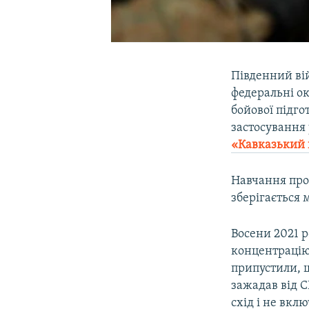
Південний ві
федеральні ок
бойової підг
застосування
«Кавказький 
Навчання про
зберігається 
Восени 2021 р
концентрацію 
припустили, щ
зажадав від 
схід і не вкл