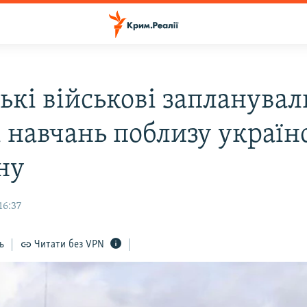
ькі військові запланувал
і навчань поблизу україн
ну
16:37
ь
Читати без VPN