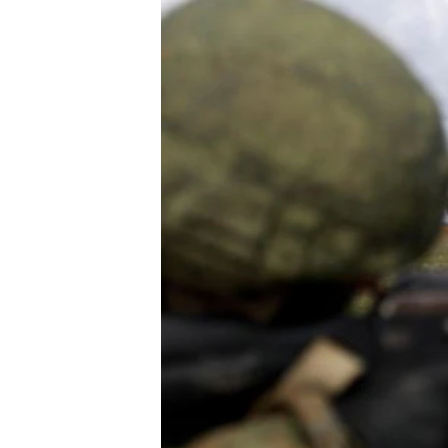
ВІДЕОУРОКИ «ELIFBE»
СВІДЧЕННЯ ОКУПАЦІЇ
УКРАЇНСЬКА ПРОБЛЕМА КРИМУ
ІНФОГРАФІКА