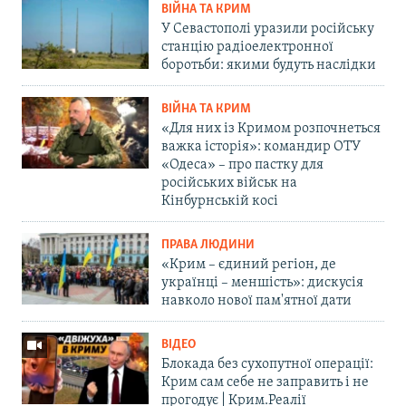
ВІЙНА ТА КРИМ
У Севастополі уразили російську
станцію радіоелектронної
боротьби: якими будуть наслідки
ВІЙНА ТА КРИМ
«Для них із Кримом розпочнеться
важка історія»: командир ОТУ
«Одеса» – про пастку для
російських військ на
Кінбурнській косі
ПРАВА ЛЮДИНИ
«Крим – єдиний регіон, де
українці – меншість»: дискусія
навколо нової пам'ятної дати
ВІДЕО
Блокада без сухопутної операції:
Крим сам себе не заправить і не
прогодує | Крим.Реалії