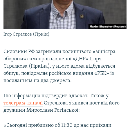
ВІДЕОУРОКИ «ELIFBE»
Русский
СВІДЧЕННЯ ОКУПАЦІЇ
Qırımtatar
УКРАЇНСЬКА ПРОБЛЕМА КРИМУ
Ігор Стрєлков (Гіркін)
ДОЛУЧАЙСЯ!
ІНФОГРАФІКА
Силовики РФ затримали колишнього «міністра
оборони» самопроголошеної «ДНР» Ігоря
Усі сайти RFE/RL
Стрєлкова (Гіркіна), у нього вдома відбувається
обшук, повідомляє російське видання «РБК» із
посиланням на два джерела.
Цю інформацію підтвердив адвокат. Також у
телеграм-каналі
Стрєлкова з'явився пост від його
дружини Мирослави Регінської:
«Сьогодні приблизно об 11:30 до нас приїхали