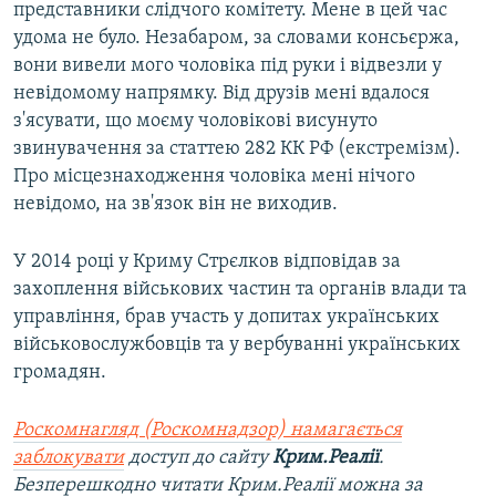
представники слідчого комітету. Мене в цей час
удома не було. Незабаром, за словами консьєржа,
вони вивели мого чоловіка під руки і відвезли у
невідомому напрямку. Від друзів мені вдалося
з'ясувати, що моєму чоловікові висунуто
звинувачення за статтею 282 КК РФ (екстремізм).
Про місцезнаходження чоловіка мені нічого
невідомо, на зв'язок він не виходив.
У 2014 році у Криму Стрєлков відповідав за
захоплення військових частин та органів влади та
управління, брав участь у допитах українських
військовослужбовців та у вербуванні українських
громадян.
Роскомнагляд (Роскомнадзор) намагається
заблокувати
доступ до сайту
Крим.Реалії
.
Безперешкодно читати Крим.Реалії можна за