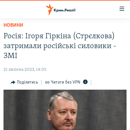
Доступність
посилання
Перейти
НОВИНИ
до
НОВИНИ
Росія: Ігоря Гіркіна (Стрєлкова)
основного
ВОДА.КРИМ
матеріалу
затримали російські силовики -
ВІДЕО ТА ФОТО
Перейти
ЗМІ
до
ПОЛІТИКА
основної
21 липень 2023, 14:05
БЛОГИ
навігації
Перейти
Поділитись
Читати без VPN
ПОГЛЯД
до
ІНТЕРВ'Ю
пошуку
ВСЕ ЗА ДЕНЬ
СПЕЦПРОЕКТИ
ЯК ОБІЙТИ БЛОКУВАННЯ
ДЕПОРТАЦІЯ