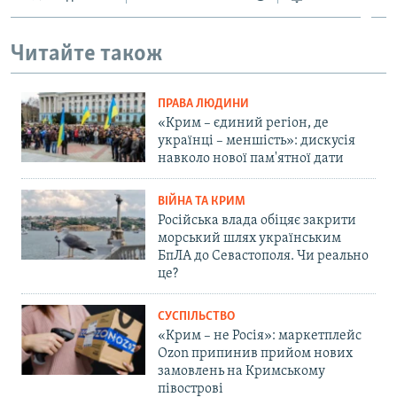
Читайте також
ПРАВА ЛЮДИНИ
«Крим – єдиний регіон, де
українці – меншість»: дискусія
навколо нової пам'ятної дати
ВІЙНА ТА КРИМ
Російська влада обіцяє закрити
морський шлях українським
БпЛА до Севастополя. Чи реально
це?
СУСПІЛЬСТВО
«Крим – не Росія»: маркетплейс
Ozon припинив прийом нових
замовлень на Кримському
півострові