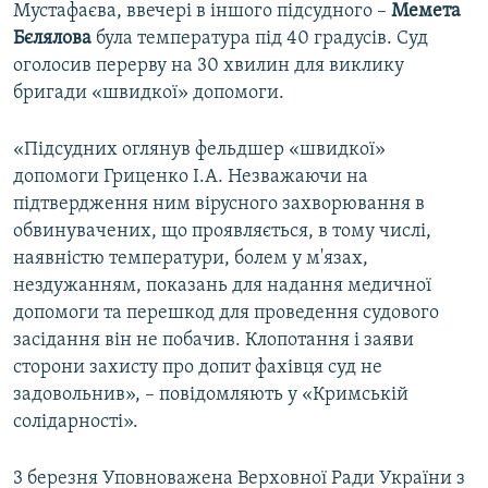
Мустафаєва, ввечері в іншого підсудного –
Мемета
Бєлялова
була температура під 40 градусів. Суд
оголосив перерву на 30 хвилин для виклику
бригади «швидкої» допомоги.
«Підсудних оглянув фельдшер «швидкої»
допомоги Гриценко І.А. Незважаючи на
підтвердження ним вірусного захворювання в
обвинувачених, що проявляється, в тому числі,
наявністю температури, болем у м'язах,
нездужанням, показань для надання медичної
допомоги та перешкод для проведення судового
засідання він не побачив. Клопотання і заяви
сторони захисту про допит фахівця суд не
задовольнив», – повідомляють у «Кримській
солідарності».
3 березня Уповноважена Верховної Ради України з