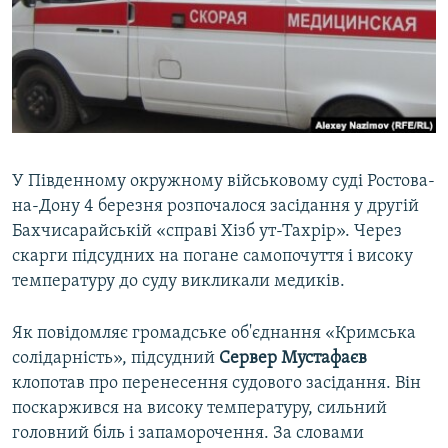
ВІДЕОУРОКИ «ELIFBE»
Русский
СВІДЧЕННЯ ОКУПАЦІЇ
Qırımtatar
УКРАЇНСЬКА ПРОБЛЕМА КРИМУ
ДОЛУЧАЙСЯ!
ІНФОГРАФІКА
У Південному окружному військовому суді Ростова-
на-Дону 4 березня розпочалося засідання у другій
Усі сайти RFE/RL
Бахчисарайській «справі Хізб ут-Тахрір». Через
скарги підсудних на погане самопочуття і високу
температуру до суду викликали медиків.
Як повідомляє громадське об'єднання «Кримська
солідарність», підсудний
Сервер Мустафаєв
клопотав про перенесення судового засідання. Він
поскаржився на високу температуру, сильний
головний біль і запаморочення. За словами