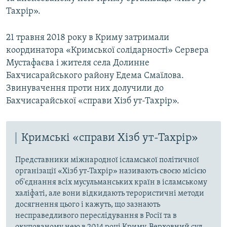
Тахрір».
21 травня 2018 року в Криму затримали
координатора «Кримської солідарності» Сервера
Мустафаєва і жителя села Долинне
Бахчисарайського району Едема Смаїлова.
Звинувачення проти них долучили до
Бахчисарайської «справи Хізб ут-Тахрір».
Кримські «справи Хізб ут-Тахрір»
Представники міжнародної ісламської політичної
організації «Хізб ут-Тахрір» називають своєю місією
об'єднання всіх мусульманських країн в ісламському
халіфаті, але вони відкидають терористичні методи
досягнення цього і кажуть, що зазнають
несправедливого переслідування в Росії та в