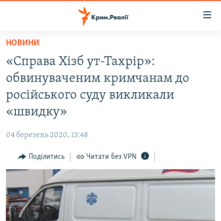
Доступність
посилання
Перейти
НОВИНИ
до
НОВИНИ
«Справа Хізб ут-Тахрір»:
основного
ВОДА.КРИМ
матеріалу
обвинуваченим кримчанам до
ВІДЕО ТА ФОТО
Перейти
російського суду викликали
до
ПОЛІТИКА
«швидку»
основної
БЛОГИ
навігації
04 березень 2020, 13:48
Перейти
ПОГЛЯД
до
Поділитись
Читати без VPN
ІНТЕРВ'Ю
пошуку
ВСЕ ЗА ДЕНЬ
СПЕЦПРОЕКТИ
ЯК ОБІЙТИ БЛОКУВАННЯ
ДЕПОРТАЦІЯ