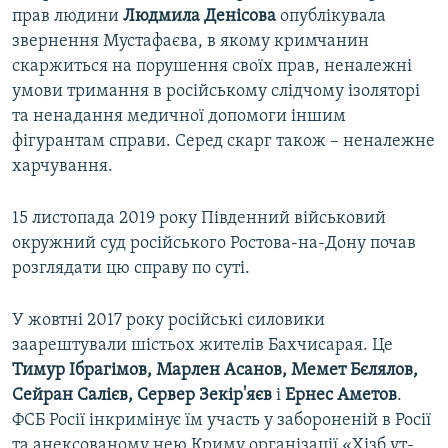
прав людини
Людмила Денісова
опублікувала
звернення Мустафаєва, в якому кримчанин
скаржиться на порушення своїх прав, неналежні
умови тримання в російському слідчому ізоляторі
та ненадання медичної допомоги іншим
фігурантам справи. Серед скарг також – неналежне
харчування.
15 листопада 2019 року Південний військовий
окружний суд російського Ростова-на-Дону почав
розглядати цю справу по суті.
У жовтні 2017 року російські силовики
заарештували шістьох жителів Бахчисарая. Це
Тимур Ібрагімов, Марлен Асанов, Мемет Бєлялов,
Сейран Салієв, Сервер Зекір'яєв
і
Ернес Аметов
.
ФСБ Росії інкримінує їм участь у забороненій в Росії
та анексованому нею Криму організації «Хізб ут-