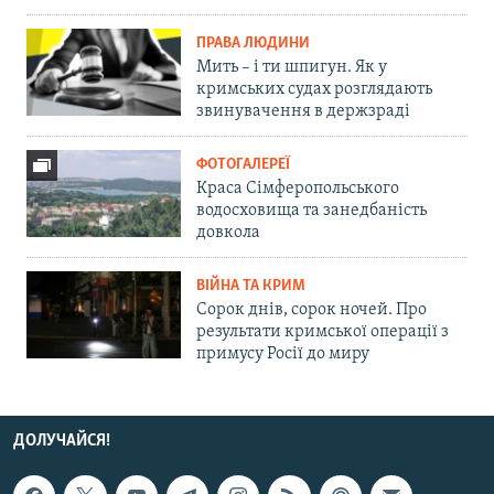
ПРАВА ЛЮДИНИ
Мить – і ти шпигун. Як у
кримських судах розглядають
звинувачення в держзраді
ФОТОГАЛЕРЕЇ
Краса Сімферопольського
водосховища та занедбаність
довкола
ВІЙНА ТА КРИМ
Сорок днів, сорок ночей. Про
результати кримської операції з
примусу Росії до миру
ДОЛУЧАЙСЯ!