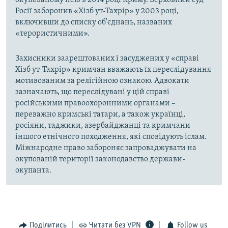
окупованому нею в 2014 році Криму. Верховний суд
Росії заборонив «Хізб ут-Тахрір» у 2003 році,
включивши до списку об'єднань, названих
«терористичними».
Захисники заарештованих і засуджених у «справі
Хізб ут-Тахрір» кримчан вважають їх переслідування
мотивованим за релігійною ознакою. Адвокати
зазначають, що переслідувані у цій справі
російськими правоохоронними органами –
переважно кримські татари, а також українці,
росіяни, таджики, азербайджанці та кримчани
іншого етнічного походження, які сповідують іслам.
Міжнародне право забороняє запроваджувати на
окупованій території законодавство держави-
окупанта.
Поділитись
Читати без VPN
Follow us