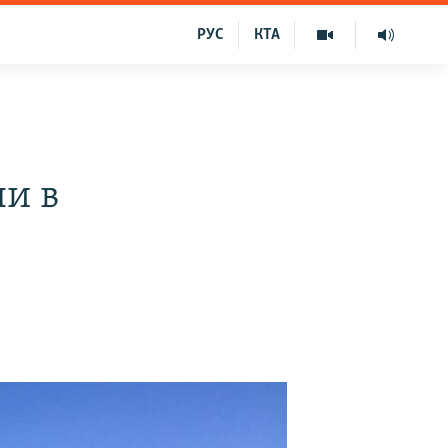
РУС
КТА
ни в