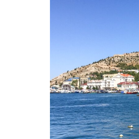
ВІДЕОУРОКИ «ELIFBE»
СВІДЧЕННЯ ОКУПАЦІЇ
УКРАЇНСЬКА ПРОБЛЕМА КРИМУ
ІНФОГРАФІКА