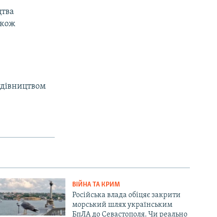
цтва
акож
удівництвом
ВІЙНА ТА КРИМ
Російська влада обіцяє закрити
морський шлях українським
БпЛА до Севастополя. Чи реально