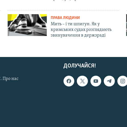
ПРАВА ЛЮДИНИ
Мить – і ти шпигун. Як у
кримських судах розглядають
звинувачення в держзраді
ДОЛУЧАЙСЯ!
. Про нас