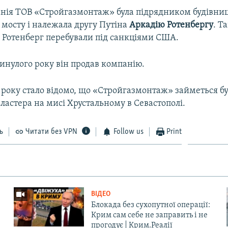
нія ТОВ «Стройгазмонтаж» була підрядником будівни
 мосту і належала другу Путіна
Аркадію Ротенбергу
. Т
і Ротенберг перебували під санкціями США.
инулого року він продав компанію.
9 року стало відомо, що «Стройгазмонтаж» займеться б
ластера на мисі Хрустальному в Севастополі.
ь
Читати без VPN
Follow us
Print
ВІДЕО
Блокада без сухопутної операції:
Крим сам себе не заправить і не
прогодує | Крим.Реалії