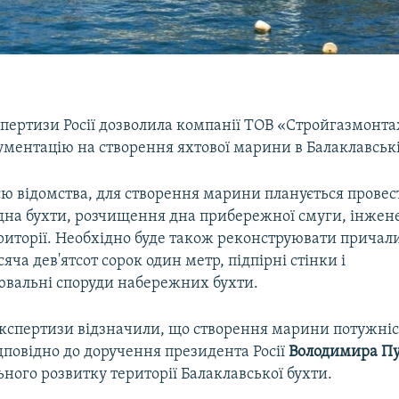
пертизи Росії дозволила компанії ТОВ «Стройгазмонт
ментацію на створення яхтової марини в Балаклавські
ю відомства, для створення марини планується провес
дна бухти, розчищення дна прибережної смуги, інжен
ериторії. Необхідно буде також реконструювати причал
ча дев'ятсот сорок один метр, підпірні стінки і
ювальні споруди набережних бухти.
кспертизи відзначили, що створення марини потужніс
дповідно до доручення президента Росії
Володимира Пу
ного розвитку території Балаклавської бухти.