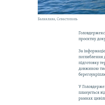
Балаклава, Севастополь
Головдержекс
проєктну доку
За інформаціє
поглиблення 
підготовку т
довжиною тися
берегоукріпл
У Головдерже
планується ві
рамках цивіль