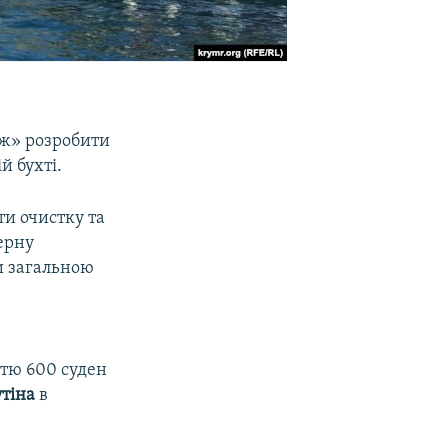
аж» розробити
й бухті.
ти очистку та
ерну
и загальною
тю 600 суден
тіна
в