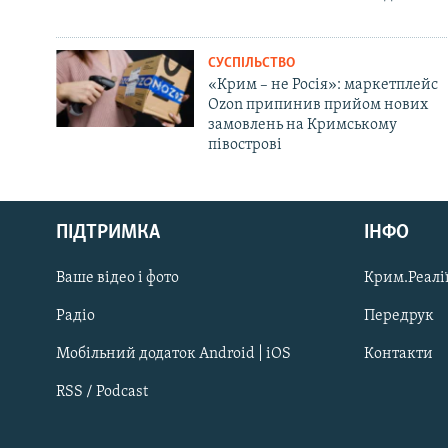
СУСПІЛЬСТВО
«Крим – не Росія»: маркетплейс
Ozon припинив прийом нових
замовлень на Кримському
півострові
Русский
ПІДТРИМКА
ІНФО
Qırımtatar
Ваше відео і фото
Крим.Реалії
ДОЛУЧАЙСЯ!
Радіо
Передрук
Мобільний додаток Android | iOS
Контакти
RSS / Podcast
Усі сайти RFE/RL