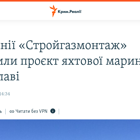
нії «Стройгазмонтаж»
или проєкт яхтової мари
лаві
14:34
ь
Читати без VPN