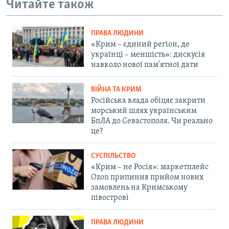
Читайте також
ПРАВА ЛЮДИНИ
«Крим – єдиний регіон, де
українці – меншість»: дискусія
навколо нової пам'ятної дати
ВІЙНА ТА КРИМ
Російська влада обіцяє закрити
морський шлях українським
БпЛА до Севастополя. Чи реально
це?
СУСПІЛЬСТВО
«Крим – не Росія»: маркетплейс
Ozon припинив прийом нових
замовлень на Кримському
півострові
ПРАВА ЛЮДИНИ