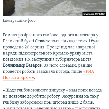
ВІДЕОУРОКИ «ELIFBE»
Русский
СВІДЧЕННЯ ОКУПАЦІЇ
Qırımtatar
Ілюстраційне фото
УКРАЇНСЬКА ПРОБЛЕМА КРИМУ
ДОЛУЧАЙСЯ!
ІНФОГРАФІКА
Ремонт розірваного глибоководного колектора у
Блакитній бухті Севастополя відкладається і буде
проведено 20 серпня. Про це під час апаратної
Усі сайти RFE/RL
наради підконтрольного Кремлю уряду міста
повідомив в.о. заступника губернатора міста
Володимир Базаров
. За його словами, раніше
провести роботи заважала погода, пише
«РИА
Новости Крым»
.
«Щодо глибоководного випуску – нам поки погода
не дозволяє доробити роботу. Занурення на таку
глибину заборонено при штормі вище 2 балів.
Хомут готовий. Завершимо завтра – прогнозують