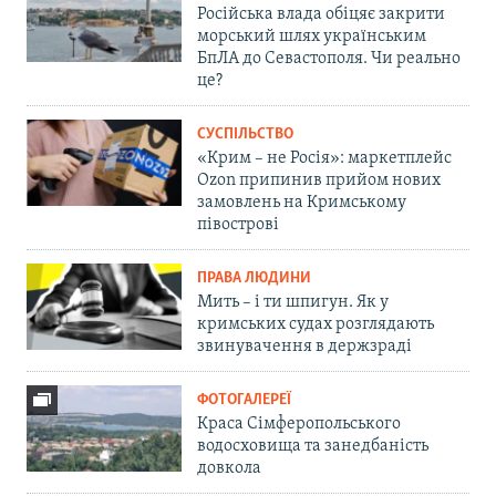
Російська влада обіцяє закрити
морський шлях українським
БпЛА до Севастополя. Чи реально
це?
СУСПІЛЬСТВО
«Крим – не Росія»: маркетплейс
Ozon припинив прийом нових
замовлень на Кримському
півострові
ПРАВА ЛЮДИНИ
Мить – і ти шпигун. Як у
кримських судах розглядають
звинувачення в держзраді
ФОТОГАЛЕРЕЇ
Краса Сімферопольського
водосховища та занедбаність
довкола