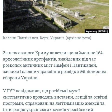
ВІДЕОУРОКИ «ELIFBE»
Русский
СВІДЧЕННЯ ОКУПАЦІЇ
Qırımtatar
УКРАЇНСЬКА ПРОБЛЕМА КРИМУ
ДОЛУЧАЙСЯ!
ІНФОГРАФІКА
Колони Пантікапея. Керч, Україна (архівне фото)
З анексованого Криму вивезли щонайменше 164
Усі сайти RFE/RL
археологічних артефактів, знайдених під час
розкопок античних міст Німфей і Пантікапей,
заявило Головне управління розвідки Міністерства
оборони України.
У ГУР повідомили, що російські музеї
систематично проводять виставки, лекції та освітні
програми, спрямовані на легітимізацію анексії та
інтеграцію українських музеїв у російський