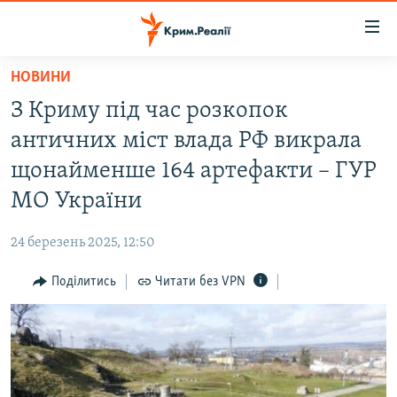
Доступність
посилання
Перейти
НОВИНИ
до
НОВИНИ
З Криму під час розкопок
основного
ВОДА.КРИМ
матеріалу
античних міст влада РФ викрала
ВІДЕО ТА ФОТО
Перейти
щонайменше 164 артефакти – ГУР
до
ПОЛІТИКА
МО України
основної
БЛОГИ
навігації
24 березень 2025, 12:50
Перейти
ПОГЛЯД
до
Поділитись
Читати без VPN
ІНТЕРВ'Ю
пошуку
ВСЕ ЗА ДЕНЬ
СПЕЦПРОЕКТИ
ЯК ОБІЙТИ БЛОКУВАННЯ
ДЕПОРТАЦІЯ