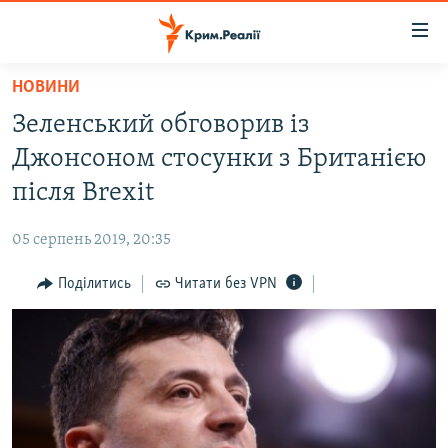
Доступність
посилання
Перейти
НОВИНИ
до
НОВИНИ
Зеленський обговорив із
основного
ВОДА.КРИМ
матеріалу
Джонсоном стосунки з Британією
ВІДЕО ТА ФОТО
Перейти
після Brexit
до
ПОЛІТИКА
основної
05 серпень 2019, 20:35
БЛОГИ
навігації
Перейти
Поділитись
Читати без VPN
ПОГЛЯД
до
ІНТЕРВ'Ю
пошуку
ВСЕ ЗА ДЕНЬ
СПЕЦПРОЕКТИ
ЯК ОБІЙТИ БЛОКУВАННЯ
ДЕПОРТАЦІЯ