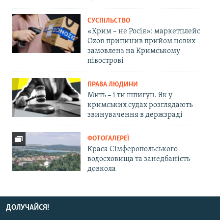
СУСПІЛЬСТВО
«Крим – не Росія»: маркетплейс
Ozon припинив прийом нових
замовлень на Кримському
півострові
ПРАВА ЛЮДИНИ
Мить – і ти шпигун. Як у
кримських судах розглядають
звинувачення в держзраді
ФОТОГАЛЕРЕЇ
Краса Сімферопольського
водосховища та занедбаність
довкола
ДОЛУЧАЙСЯ!