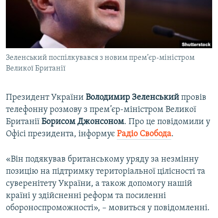
ВІДЕОУРОКИ «ELIFBE»
Русский
СВІДЧЕННЯ ОКУПАЦІЇ
Qırımtatar
УКРАЇНСЬКА ПРОБЛЕМА КРИМУ
Зеленський поспілкувався з новим прем’єр-міністром
ДОЛУЧАЙСЯ!
ІНФОГРАФІКА
Великої Британії
Президент України
Володимир
Зеленський
провів
Усі сайти RFE/RL
телефонну розмову з прем’єр-міністром Великої
Британії
Борисом
Джонсоном
. Про це повідомили у
Офісі президента, інформує
Радіо Свобода
.
«Він подякував британському уряду за незмінну
позицію на підтримку територіальної цілісності та
суверенітету України, а також допомогу нашій
країні у здійсненні реформ та посиленні
обороноспроможності», – мовиться у повідомленні.