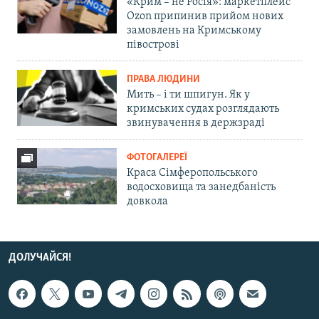
«Крим – не Росія»: маркетплейс
Ozon припинив прийом нових
замовлень на Кримському
півострові
ПРАВА ЛЮДИНИ
Мить – і ти шпигун. Як у
кримських судах розглядають
звинувачення в держзраді
ФОТОГАЛЕРЕЇ
Краса Сімферопольського
водосховища та занедбаність
довкола
ДОЛУЧАЙСЯ!