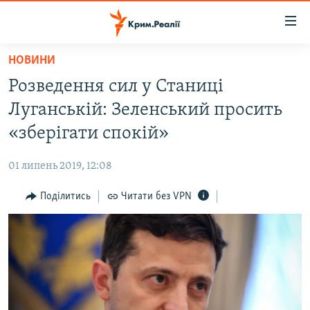
Доступність
посилання
Перейти
НОВИНИ
до
НОВИНИ
Розведення сил у Станиці
основного
ВОДА.КРИМ
матеріалу
Луганській: Зеленський просить
ВІДЕО ТА ФОТО
Перейти
«зберігати спокій»
до
ПОЛІТИКА
основної
01 липень 2019, 12:08
БЛОГИ
навігації
Перейти
Поділитись
Читати без VPN
ПОГЛЯД
до
ІНТЕРВ'Ю
пошуку
ВСЕ ЗА ДЕНЬ
СПЕЦПРОЕКТИ
ЯК ОБІЙТИ БЛОКУВАННЯ
ДЕПОРТАЦІЯ