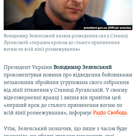
ВІДЕОУРОКИ «ELIFBE»
Русский
СВІДЧЕННЯ ОКУПАЦІЇ
Qırımtatar
УКРАЇНСЬКА ПРОБЛЕМА КРИМУ
Володимир Зеленський назвав розведення сил у Станиці
ДОЛУЧАЙСЯ!
ІНФОГРАФІКА
Луганській «першим кроком до сталого припинення
вогню по всій лінії розмежування»
Усі сайти RFE/RL
Президент України
Володимир
Зеленський
прокоментував новини про відведення бойовиками
незаконних збройних угруповань свого озброєння
від лінії зіткнення у Станиці Луганській. У своєму
відеозверненні вранці 1 липня він привітав цей
«перший крок до сталого припинення вогню по
всій лінії розмежування», інформує
Радіо Свобода
.
Утім, Зеленський зазначив, що лише з часом буде