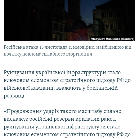
ВІДЕОУРОКИ «ELIFBE»
Русский
СВІДЧЕННЯ ОКУПАЦІЇ
Qırımtatar
УКРАЇНСЬКА ПРОБЛЕМА КРИМУ
ДОЛУЧАЙСЯ!
ІНФОГРАФІКА
Російська атака 15 листопада є, ймовірно, найбільшою від
початку повномасштабного вторгнення
Усі сайти RFE/RL
Руйнування української інфраструктури стало
ключовим елементом стратегічного підходу РФ до
військової кампанії, вважають у британській
розвідці.
«Продовження ударів такого масштабу сильно
виснажує російські резерви крилатих ракет,
руйнування української інфраструктури стало
ключовим елементом стратегічного підходу РФ до