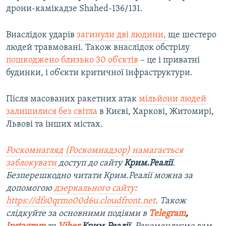
дрони-камікадзе Shahed-136/131.
Внаслідок ударів
загинули дві людини,
ще шестеро
людей травмовані. Також внаслідок обстрілу
пошкоджено близько 30 об’єктів
– це і приватні
будинки, і об’єкти критичної інфраструктури.
Після масованих ракетних атак
мільйони людей
залишилися без світла
в Києві, Харкові, Житомирі,
Львові та інших містах.
Роскомнагляд (Роскомнадзор) намагається
заблокувати
доступ до сайту
Крим.Реалії
.
Безперешкодно читати Крим.Реалії можна за
допомогою
дзеркального сайту
:
https://dfs0qrmo00d6u.cloudfront.net
. Також
слідкуйте за основними подіями в
Telegram
,