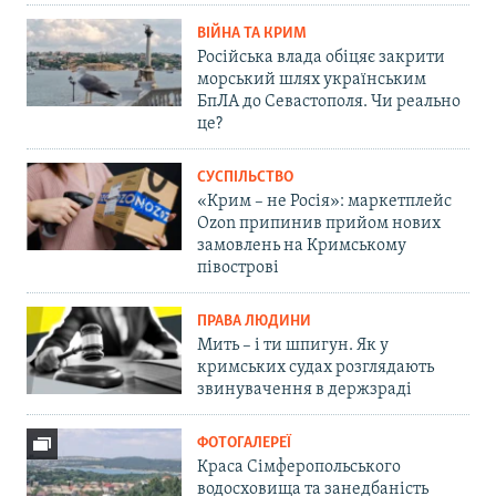
ВІЙНА ТА КРИМ
Російська влада обіцяє закрити
морський шлях українським
БпЛА до Севастополя. Чи реально
це?
СУСПІЛЬСТВО
«Крим – не Росія»: маркетплейс
Ozon припинив прийом нових
замовлень на Кримському
півострові
ПРАВА ЛЮДИНИ
Мить – і ти шпигун. Як у
кримських судах розглядають
звинувачення в держзраді
ФОТОГАЛЕРЕЇ
Краса Сімферопольського
водосховища та занедбаність