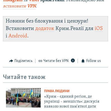
Instagram
та
Viber
Крим.Реалії
. Ре
комендуємо вам
встановити
VPN
.
Новини без блокування і цензури!
Встановити
додаток
Крим.Реалії для
iOS
і
Android
.
Поділитись
Читати без VPN
Follow us
Читайте також
ПРАВА ЛЮДИНИ
«Крим – єдиний регіон, де
українці – меншість»: дискусія
навколо нової пам'ятної дати