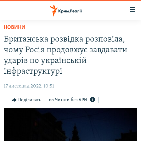
Доступність
посилання
Перейти
НОВИНИ
до
НОВИНИ
Британська розвідка розповіла,
основного
ВОДА.КРИМ
матеріалу
чому Росія продовжує завдавати
ВІДЕО ТА ФОТО
Перейти
ударів по українській
до
ПОЛІТИКА
інфраструктурі
основної
БЛОГИ
навігації
17 листопад 2022, 10:51
Перейти
ПОГЛЯД
до
Поділитись
Читати без VPN
ІНТЕРВ'Ю
пошуку
ВСЕ ЗА ДЕНЬ
СПЕЦПРОЕКТИ
ЯК ОБІЙТИ БЛОКУВАННЯ
ДЕПОРТАЦІЯ