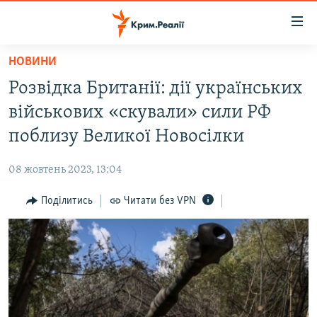
Доступність
посилання
Перейти
НОВИНИ
до
НОВИНИ
Розвідка Британії: дії українських
основного
ВОДА.КРИМ
матеріалу
військових «скували» сили РФ
ВІДЕО ТА ФОТО
Перейти
поблизу Великої Новосілки
до
ПОЛІТИКА
основної
08 жовтень 2023, 13:04
БЛОГИ
навігації
Перейти
Поділитись
Читати без VPN
ПОГЛЯД
до
ІНТЕРВ'Ю
пошуку
ВСЕ ЗА ДЕНЬ
СПЕЦПРОЕКТИ
ЯК ОБІЙТИ БЛОКУВАННЯ
ДЕПОРТАЦІЯ