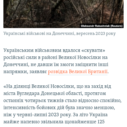
ВІДЕОУРОКИ «ELIFBE»
Русский
СВІДЧЕННЯ ОКУПАЦІЇ
Qırımtatar
УКРАЇНСЬКА ПРОБЛЕМА КРИМУ
Українські військові на Донеччині, вересень 2023 року
ДОЛУЧАЙСЯ!
ІНФОГРАФІКА
Українським військовим вдалося «скувати»
російські сили в районі Великої Новосілки на
Усі сайти RFE/RL
Донеччині, не давши їм змоги зміцнити інші
напрямки, заявляє
розвідка Великої Британії
.
«На ділянці Великої Новосілки, що на захід від
міста Вугледара Донецької області, протягом
останніх чотирьох тижнів стало відносно спокійно,
інтенсивність бойових дій була значно меншою,
ніж у червні-липні 2023 року. За літо Україна
майже напевно звільнила щонайменше 125