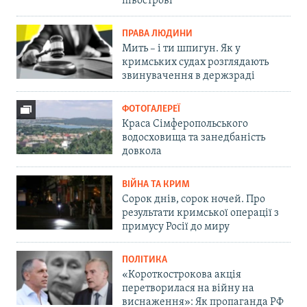
півострові
ПРАВА ЛЮДИНИ
Мить – і ти шпигун. Як у
кримських судах розглядають
звинувачення в держзраді
ФОТОГАЛЕРЕЇ
Краса Сімферопольського
водосховища та занедбаність
довкола
ВІЙНА ТА КРИМ
Сорок днів, сорок ночей. Про
результати кримської операції з
примусу Росії до миру
ПОЛІТИКА
«Короткострокова акція
перетворилася на війну на
виснаження»: Як пропаганда РФ