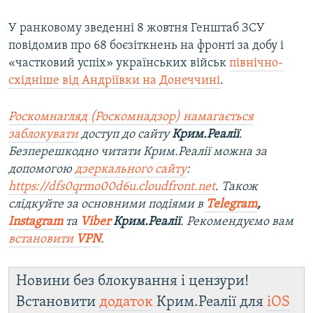
У ранковому зведенні 8 жовтня Генштаб ЗСУ
повідомив про 68 боєзіткнень на фронті за добу і
«частковий успіх» українських військ
північно-
східніше від Андріївки на Донеччині
.
Роскомнагляд (Роскомнадзор) намагається
заблокувати
доступ до сайту
Крим.Реалії
.
Безперешкодно читати Крим.Реалії можна за
допомогою
дзеркального сайту
:
https://dfs0qrmo00d6u.cloudfront.net
. Також
слідкуйте за основними подіями в
Telegram
,
Instagram
та
Viber
Крим.Реалії
. Рекомендуємо вам
встановити
VPN
.
Новини без блокування і цензури!
Встановити
додаток
Крим.Реалії для
iOS