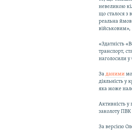
невеликою кі
що сталося з 
реальна ймові
військовим», 
«Здатність «В
транспорт, ст
наголосили у 
За
даними
мо
діяльність у к
яка може нал
Активність у 
заколоту ПВК
За версією О