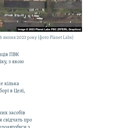
5 липня 2023 року (фото Planet Labs)
нців ПВК
іку, з якою
е кілька
орі в Целі,
них засобів
 свідчать про
кроавтобуси з