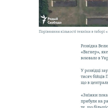
Порівняння кількості техніки в таборі «
Розвідка Вели
«Вагнер», яке
воювало в Укр
У розвідці з
тисяч бійців 
що в централь
«Знімки показ
прибули на р
те, що більші