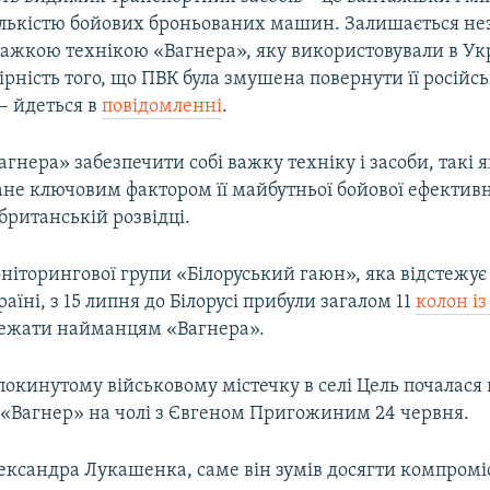
лькістю бойових броньованих машин. Залишається не
важкою технікою «Вагнера», яку використовували в Укр
рність того, що ПВК була змушена повернути її російс
– йдеться в
повідомленні
.
агнера» забезпечити собі важку техніку і засоби, такі 
ане ключовим фактором її майбутньої бойової ефективн
британській розвідці.
ніторингової групи «Білоруський гаюн», яка відстежує
раїні, з 15 липня до Білорусі прибули загалом 11
колон із
ежати найманцям «Вагнера».
покинутому військовому містечку в селі Цель почалася 
 «Вагнер» на чолі з Євгеном Пригожиним 24 червня.
лександра Лукашенка, саме він зумів досягти компромі