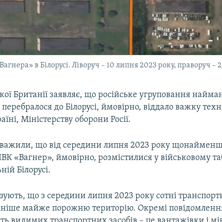
Вагнера» в Білорусі. Ліворуч – 10 липня 2023 року, праворуч – 2
кої Британії заявляє, що російське угруповання найма
 перебралося до Білорусі, ймовірно, віддало важку техн
аїні, Міністерству оборони Росії.
ауважили, що від середини липня 2023 року щонайменш
ПВК «Вагнер», ймовірно, розмістилися у військовому таб
ній Білорусі.
ують, що з середини липня 2023 року сотні транспорт
аніше майже порожню територію. Окремі повідомлення
сть видимих транспортних засобів – це вантажівки і мі