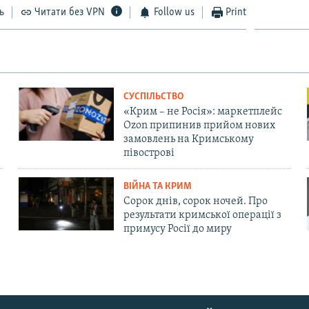
ь
Читати без VPN
Follow us
Print
СУСПІЛЬСТВО
«Крим – не Росія»: маркетплейс
Ozon припинив прийом нових
замовлень на Кримському
півострові
ВІЙНА ТА КРИМ
Сорок днів, сорок ночей. Про
результати кримської операції з
примусу Росії до миру