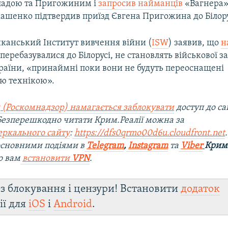
ладою та Пригожиним і
запросив найманців
«Вагнера» 
кашенко підтвердив приїзд Євгена Пригожина до Білору
канський Інститут вивчення війни (
ISW
) заявив, що
н
і перебазувалися до Білорусі, не становлять військової з
раїни, «принаймні поки вони не будуть переоснащені
ю технікою».
 (Роскомнадзор) намагається заблокувати
доступ до са
 Безперешкодно читати Крим.Реалії можна за
еркального сайту
:
https://dfs0qrmo00d6u.cloudfront.net
 основними подіями в
Telegram
,
Instagram
та
Viber
Крим.
о вам
встановити
VPN
.
з блокування і цензури! Встановити
додаток
ії для
iOS
і
Android
.