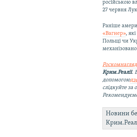
російською в
27 червня Лу
Раніше амери
«Вагнер»
, як
Польщі чи Ук
механізовано
Роскомнагляд
Крим.Реалії
.
допомогою
дз
слідкуйте за
Рекомендуєм
Новини бе
Крим.Реал