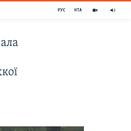
РУС
КТА
вала
жкої