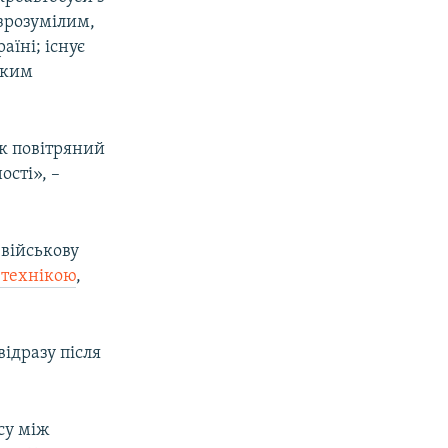
зрозумілим,
аїні; існує
ьким
як повітряний
ості», –
 військову
 технікою
,
відразу після
су між