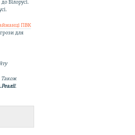
до Білорусі.
сі.
айманці ПВК
агрози для
йту
. Також
Реалії
.