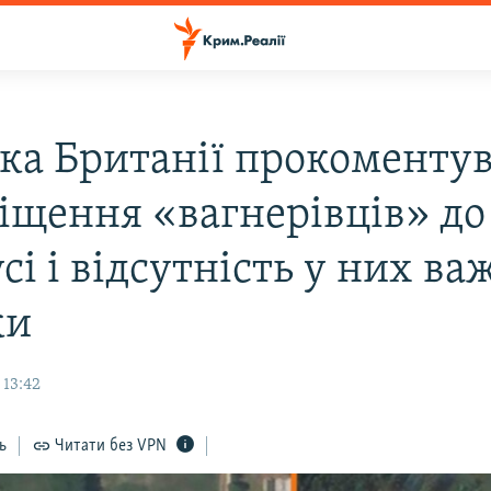
дка Британії прокоменту
іщення «вагнерівців» до
сі і відсутність у них ва
ки
 13:42
ь
Читати без VPN