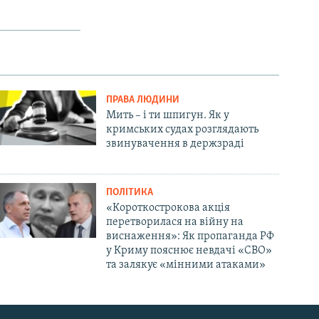
ПРАВА ЛЮДИНИ
Мить – і ти шпигун. Як у
кримських судах розглядають
звинувачення в держзраді
ПОЛІТИКА
«Короткострокова акція
перетворилася на війну на
виснаження»: Як пропаганда РФ
у Криму пояснює невдачі «СВО»
та залякує «мінними атаками»