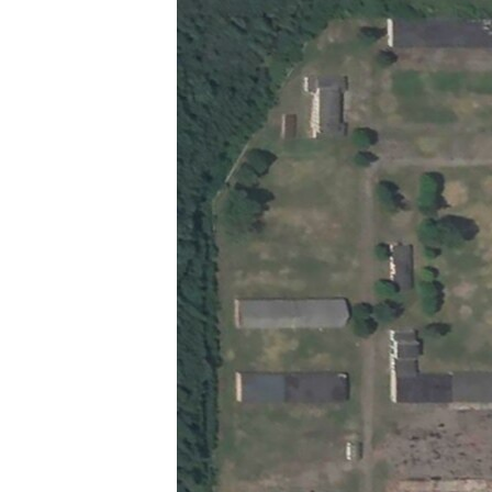
ВІДЕОУРОКИ «ELIFBE»
СВІДЧЕННЯ ОКУПАЦІЇ
УКРАЇНСЬКА ПРОБЛЕМА КРИМУ
ІНФОГРАФІКА