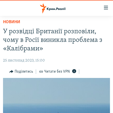
Доступність
посилання
Перейти
НОВИНИ
до
НОВИНИ
У розвідці Британії розповіли,
основного
ВОДА.КРИМ
матеріалу
чому в Росії виникла проблема з
ВІДЕО ТА ФОТО
Перейти
«Калібрами»
до
ПОЛІТИКА
основної
25 листопад 2023, 15:00
БЛОГИ
навігації
Перейти
Поділитись
Читати без VPN
ПОГЛЯД
до
ІНТЕРВ'Ю
пошуку
ВСЕ ЗА ДЕНЬ
СПЕЦПРОЕКТИ
ЯК ОБІЙТИ БЛОКУВАННЯ
ДЕПОРТАЦІЯ