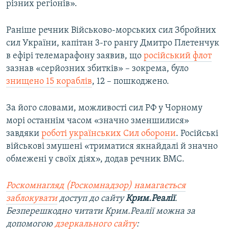
різних регіонів».
Раніше речник Військово-морських сил Збройних
сил України, капітан 3-го рангу Дмитро Плетенчук
в ефірі телемарафону заявив, що
російський флот
зазнав «серйозних збитків» – зокрема, було
знищено 15 кораблів
, 12 – пошкоджено.
За його словами, можливості сил РФ у Чорному
морі останнім часом «значно зменшилися»
завдяки
роботі українських Сил оборони
. Російські
військові змушені «триматися якнайдалі й значно
обмежені у своїх діях», додав речник ВМС.
Роскомнагляд (Роскомнадзор) намагається
заблокувати
доступ до сайту
Крим.Реалії
.
Безперешкодно читати Крим.Реалії можна за
допомогою
дзеркального сайту
: