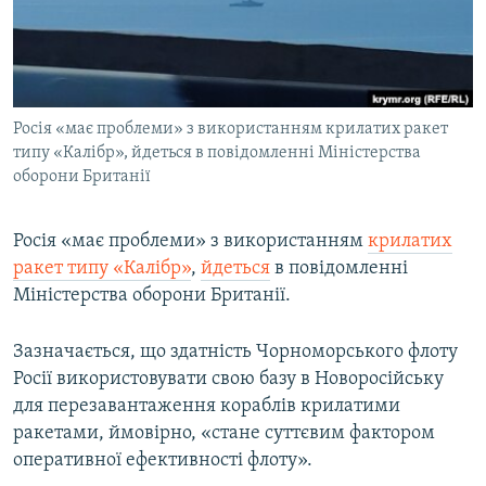
ВІДЕОУРОКИ «ELIFBE»
Русский
СВІДЧЕННЯ ОКУПАЦІЇ
Qırımtatar
УКРАЇНСЬКА ПРОБЛЕМА КРИМУ
Росія «має проблеми» з використанням крилатих ракет
ДОЛУЧАЙСЯ!
ІНФОГРАФІКА
типу «Калібр», йдеться в повідомленні Міністерства
оборони Британії
Усі сайти RFE/RL
Росія «має проблеми» з використанням
крилатих
ракет типу «Калібр»
,
йдеться
в повідомленні
Міністерства оборони Британії.
Зазначається, що здатність Чорноморського флоту
Росії використовувати свою базу в Новоросійську
для перезавантаження кораблів крилатими
ракетами, ймовірно, «стане суттєвим фактором
оперативної ефективності флоту».