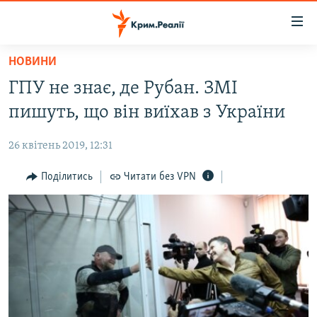
Доступність
посилання
Перейти
НОВИНИ
до
НОВИНИ
ГПУ не знає, де Рубан. ЗМІ
основного
ВОДА.КРИМ
матеріалу
пишуть, що він виїхав з України
ВІДЕО ТА ФОТО
Перейти
до
26 квітень 2019, 12:31
ПОЛІТИКА
основної
БЛОГИ
Поділитись
Читати без VPN
навігації
Перейти
ПОГЛЯД
до
ІНТЕРВ'Ю
пошуку
ВСЕ ЗА ДЕНЬ
СПЕЦПРОЕКТИ
ЯК ОБІЙТИ БЛОКУВАННЯ
ДЕПОРТАЦІЯ