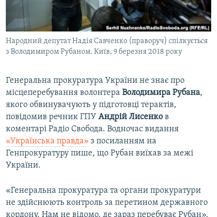
ВІДЕОУРОКИ «ELIFBE»
Русский
СВІДЧЕННЯ ОКУПАЦІЇ
Qırımtatar
Народний депутат Надія Савченко (праворуч) спілкується
УКРАЇНСЬКА ПРОБЛЕМА КРИМУ
з Володимиром Рубаном. Київ, 9 березня 2018 року
ДОЛУЧАЙСЯ!
ІНФОГРАФІКА
Генеральна прокуратура України не знає про
місцеперебування волонтера
Володимира Рубана
,
якого обвинувачують у підготовці терактів,
Усі сайти RFE/RL
повідомив речник ГПУ
Андрій Лисенко
в
коментарі Радіо Свобода. Водночас видання
«Українська правда»
з посиланням на
Генпрокуратуру пише, що Рубан виїхав за межі
України.
«Генеральна прокуратура та органи прокуратури
не здійснюють контроль за перетином державного
кордону. Нам не відомо, де зараз перебуває Рубан»,