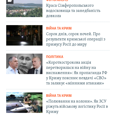
ФОТОГАЛЕРЕЇ
Краса Сімферопольського
водосховища та занедбаність
довкола
ВІЙНА ТА КРИМ
Сорок днів, сорок ночей. Про
результати кримської операції з
примусу Росії до миру
ПОЛІТИКА
«Короткострокова акція
перетворилася на війну на
виснаження»: Як пропаганда РФ
у Криму пояснює невдачі «СВО»
та залякує «мінними атаками»
ВІЙНА ТА КРИМ
«Полювання на колони». Як ЗСУ
ріжуть військову логістику Росії в
Криму