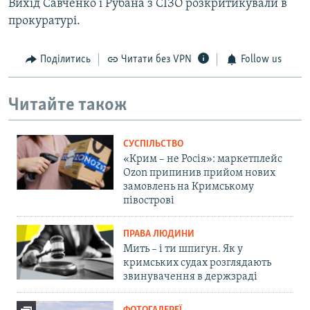
Вихід Савченко і Рубана з СІЗО розкритикували в
прокуратурі.
Поділитись
Читати без VPN
Follow us
Читайте також
СУСПІЛЬСТВО
«Крим – не Росія»: маркетплейс
Ozon припинив прийом нових
замовлень на Кримському
півострові
ПРАВА ЛЮДИНИ
Мить – і ти шпигун. Як у
кримських судах розглядають
звинувачення в держзраді