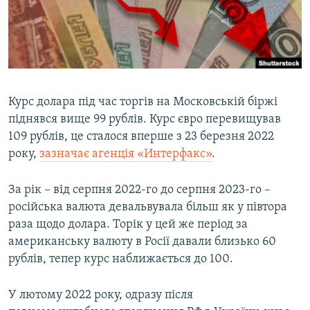
ВІДЕОУРОКИ «ELIFBE»
Русский
СВІДЧЕННЯ ОКУПАЦІЇ
Qırımtatar
УКРАЇНСЬКА ПРОБЛЕМА КРИМУ
ДОЛУЧАЙСЯ!
ІНФОГРАФІКА
Курс долара під час торгів на Московській біржі
піднявся вище 99 рублів. Курс євро перевищував
109 рублів, це сталося вперше з 23 березня 2022
Усі сайти RFE/RL
року,
зазначає агенція «Интерфакс»
.
За рік – від серпня 2022-го до серпня 2023-го –
російська валюта девальвувала більш як у півтора
раза щодо долара. Торік у цей же період за
американську валюту в Росії давали близько 60
рублів, тепер курс наближається до 100.
У лютому 2022 року, одразу після