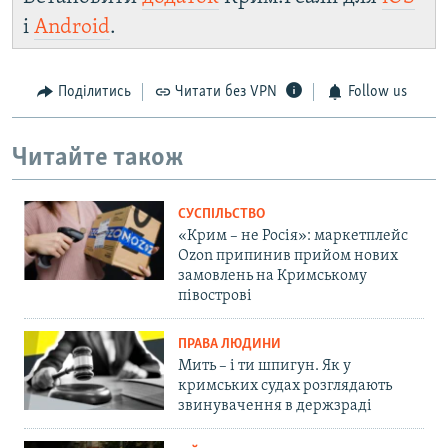
і
Android
.
Поділитись
Читати без VPN
Follow us
Читайте також
СУСПІЛЬСТВО
«Крим – не Росія»: маркетплейс
Ozon припинив прийом нових
замовлень на Кримському
півострові
ПРАВА ЛЮДИНИ
Мить – і ти шпигун. Як у
кримських судах розглядають
звинувачення в держзраді