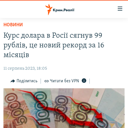
Доступність
посилання
Перейти
НОВИНИ
до
НОВИНИ
Курс долара в Росії сягнув 99
основного
ВОДА.КРИМ
матеріалу
рублів, це новий рекорд за 16
ВІДЕО ТА ФОТО
Перейти
місяців
до
ПОЛІТИКА
основної
11 серпень 2023, 18:05
БЛОГИ
навігації
Перейти
Поділитись
Читати без VPN
ПОГЛЯД
до
ІНТЕРВ'Ю
пошуку
ВСЕ ЗА ДЕНЬ
СПЕЦПРОЕКТИ
ЯК ОБІЙТИ БЛОКУВАННЯ
ДЕПОРТАЦІЯ