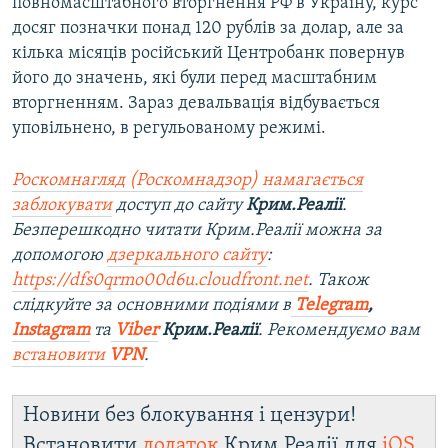
повномасштабного вторгнення РФ в Україну, курс
досяг позначки понад 120 рублів за долар, але за
кілька місяців російський Центробанк повернув
його до значень, які були перед масштабним
вторгненням. Зараз девальвація відбувається
уповільнено, в регульованому режимі.
Роскомнагляд (Роскомнадзор) намагається
заблокувати
доступ до сайту
Крим.Реалії
.
Безперешкодно читати Крим.Реалії можна за
допомогою
дзеркального сайту
:
https://dfs0qrmo00d6u.cloudfront.net
. Також
слідкуйте за основними подіями в
Telegram
,
Instagram
та
Viber
Крим.Реалії
. Рекомендуємо вам
встановити
VPN
.
Новини без блокування і цензури!
Встановити
додаток
Крим.Реалії для
iOS