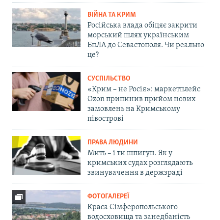
ВІЙНА ТА КРИМ
Російська влада обіцяє закрити
морський шлях українським
БпЛА до Севастополя. Чи реально
це?
СУСПІЛЬСТВО
«Крим – не Росія»: маркетплейс
Ozon припинив прийом нових
замовлень на Кримському
півострові
ПРАВА ЛЮДИНИ
Мить – і ти шпигун. Як у
кримських судах розглядають
звинувачення в держзраді
ФОТОГАЛЕРЕЇ
Краса Сімферопольського
водосховища та занедбаність