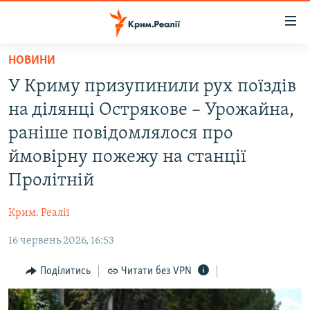
Доступність
посилання
Перейти
НОВИНИ
до
НОВИНИ
У Криму призупинили рух поїздів
основного
ВОДА.КРИМ
матеріалу
на ділянці Острякове – Урожайна,
ВІДЕО ТА ФОТО
Перейти
раніше повідомлялося про
до
ПОЛІТИКА
ймовірну пожежу на станції
основної
БЛОГИ
навігації
Пролітній
Перейти
ПОГЛЯД
до
Крим. Реалії
ІНТЕРВ'Ю
пошуку
16 червень 2026, 16:53
ВСЕ ЗА ДЕНЬ
Поділитись
Читати без VPN
СПЕЦПРОЕКТИ
ЯК ОБІЙТИ БЛОКУВАННЯ
ДЕПОРТАЦІЯ