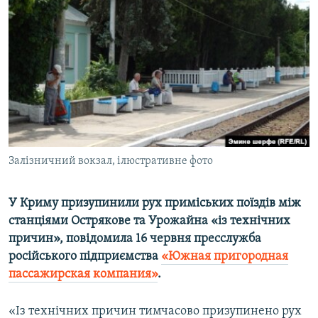
ВІДЕОУРОКИ «ELIFBE»
Русский
СВІДЧЕННЯ ОКУПАЦІЇ
Qırımtatar
УКРАЇНСЬКА ПРОБЛЕМА КРИМУ
ДОЛУЧАЙСЯ!
ІНФОГРАФІКА
Усі сайти RFE/RL
Залізничний вокзал, ілюстративне фото
У Криму призупинили рух приміських поїздів між
станціями Острякове та Урожайна «із технічних
причин», повідомила 16 червня пресслужба
російського підприємства
«Южная пригородная
пассажирская компания»
.
«Із технічних причин тимчасово призупинено рух