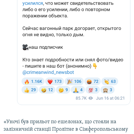
«Уночі був прильот по ешелонах, що стояли на
залізничній станції Пролітне в Сімферопольському