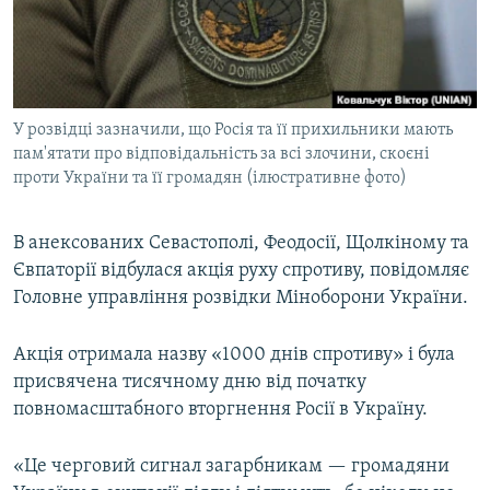
ВІДЕОУРОКИ «ELIFBE»
Русский
СВІДЧЕННЯ ОКУПАЦІЇ
Qırımtatar
УКРАЇНСЬКА ПРОБЛЕМА КРИМУ
У розвідці зазначили, що Росія та її прихильники мають
ДОЛУЧАЙСЯ!
ІНФОГРАФІКА
пам'ятати про відповідальність за всі злочини, скоєні
проти України та її громадян (ілюстративне фото)
Усі сайти RFE/RL
В анексованих Севастополі, Феодосії, Щолкіному та
Євпаторії відбулася акція руху спротиву, повідомляє
Головне управління розвідки Міноборони України.
Акція отримала назву «1000 днів спротиву» і була
присвячена тисячному дню від початку
повномасштабного вторгнення Росії в Україну.
«Це черговий сигнал загарбникам — громадяни