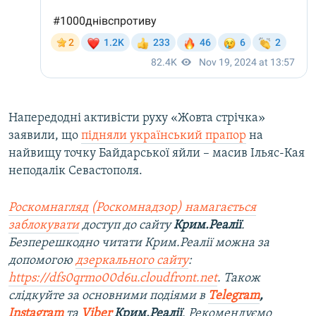
Напередодні активісти руху «Жовта стрічка»
заявили, що
підняли український прапор
на
найвищу точку Байдарської яйли – масив Ільяс-Кая
неподалік Севастополя.
Роскомнагляд (Роскомнадзор) намагається
заблокувати
доступ до сайту
Крим.Реалії
.
Безперешкодно читати Крим.Реалії можна за
допомогою
дзеркального сайту
:
https://dfs0qrmo00d6u.cloudfront.net
. Також
слідкуйте за основними подіями в
Telegram
,
Instagram
та
Viber
Крим.Реалії
. Рекомендуємо