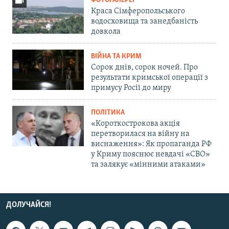
ФОТОГАЛЕРЕЇ
Краса Сімферопольського
водосховища та занедбаність
довкола
ВІЙНА ТА КРИМ
Сорок днів, сорок ночей. Про
результати кримської операції з
примусу Росії до миру
ПОЛІТИКА
«Короткострокова акція
перетворилася на війну на
виснаження»: Як пропаганда РФ
у Криму пояснює невдачі «СВО»
та залякує «мінними атаками»
ДОЛУЧАЙСЯ!