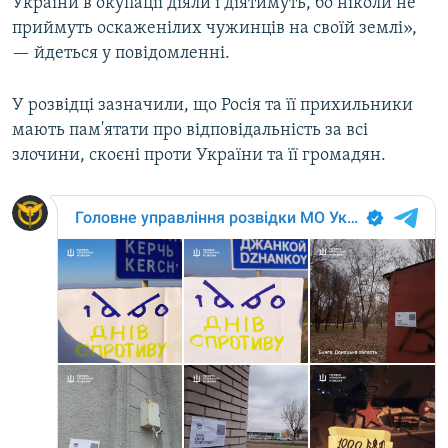
України в окупації діяли і діятимуть, бо ніколи не
приймуть оскаженілих чужинців на своїй землі»,
— йдеться у повідомленні.
У розвідці зазначили, що Росія та її прихильники
мають пам'ятати про відповідальність за всі
злочини, скоєні проти України та її громадян.